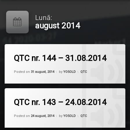
Lună:
august 2014
QTC nr. 144 – 31.08.2014
Lasă
un
Updated on
2 aprilie, 2015
comentariu
Categorii:
Posted on
31 august, 2014
by
YO5OLD
QTC
la
QTC
nr.
144
–
QTC nr. 143 – 24.08.2014
31.08.2014
Lasă
un
Updated on
13 aprilie, 2023
comentariu
Categorii:
Posted on
24 august, 2014
by
YO5OLD
QTC
la
QTC
nr.