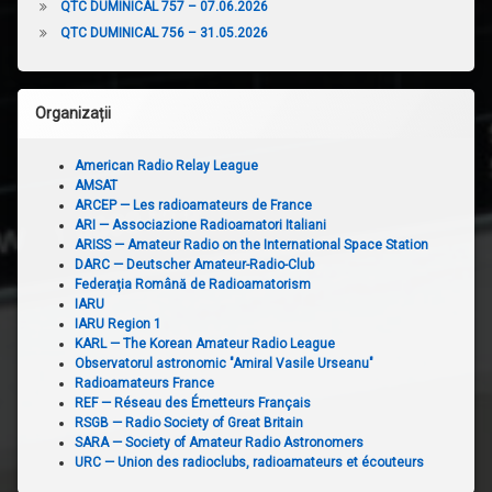
QTC DUMINICAL 757 – 07.06.2026
QTC DUMINICAL 756 – 31.05.2026
Organizații
American Radio Relay League
AMSAT
ARCEP — Les radioamateurs de France
ARI — Associazione Radioamatori Italiani
ARISS — Amateur Radio on the International Space Station
DARC — Deutscher Amateur-Radio-Club
Federația Română de Radioamatorism
IARU
IARU Region 1
KARL — The Korean Amateur Radio League
Observatorul astronomic "Amiral Vasile Urseanu"
Radioamateurs France
REF — Réseau des Émetteurs Français
RSGB — Radio Society of Great Britain
SARA — Society of Amateur Radio Astronomers
URC — Union des radioclubs, radioamateurs et écouteurs