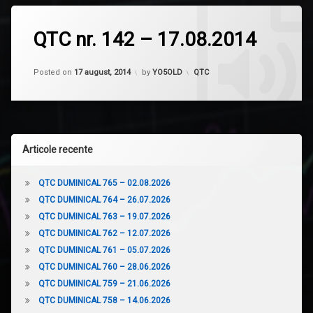
143
–
QTC nr. 142 – 17.08.2014
24.08.2014
Lasă
un
Updated on
13 aprilie, 2023
comentariu
Categorii:
Posted on
17 august, 2014
by
YO5OLD
QTC
la
QTC
nr.
142
–
17.08.2014
Articole recente
QTC DUMINICAL 765 – 02.08.2026
QTC DUMINICAL 764 – 26.07.2026
QTC DUMINICAL 763 – 19.07.2026
QTC DUMINICAL 762 – 12.07.2026
QTC DUMINICAL 761 – 05.07.2026
QTC DUMINICAL 760 – 28.06.2026
QTC DUMINICAL 759 – 21.06.2026
QTC DUMINICAL 758 – 14.06.2026