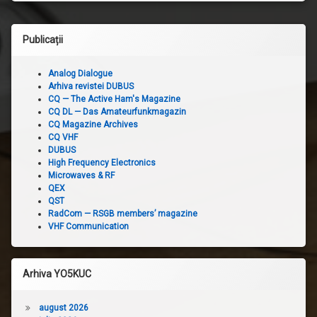
Publicații
Analog Dialogue
Arhiva revistei DUBUS
CQ — The Active Ham's Magazine
CQ DL — Das Amateurfunkmagazin
CQ Magazine Archives
CQ VHF
DUBUS
High Frequency Electronics
Microwaves & RF
QEX
QST
RadCom — RSGB members’ magazine
VHF Communication
Arhiva YO5KUC
august 2026