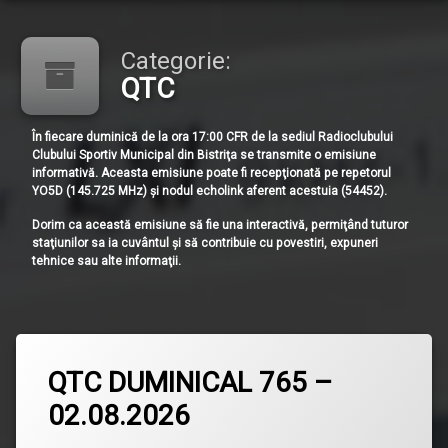
Categorie:
QTC
În fiecare duminică de la ora 17:00 CFR de la sediul Radioclubului
Clubului Sportiv Municipal din Bistriţa se transmite o emisiune
informativă. Aceasta emisiune poate fi recepţionată pe repetorul
YO5D (145.725 MHz) şi nodul echolink aferent acestuia (54452).
Dorim ca această emisiune să fie una interactivă, permiţând tuturor
staţiunilor sa ia cuvântul şi să contribuie cu povestiri, expuneri
tehnice sau alte informaţii.
Lasă
QTC DUMINICAL 765 –
un
comentariu
02.08.2026
la
QTC
DUMINICAL