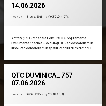
14.06.2026
la
QTC
DUMINICAL
758
Categorii:
Posted on
16 iunie, 2026
by
YO5OLD
QTC
–
14.06.2026
Activități YO Propagare Concursuri și regulamente
Evenimente speciale și activități DX Radioamatorism în
lume Radioamatorism în spațiu Periplul cu microfonul
Lasă
QTC DUMINICAL 757 –
un
comentariu
07.06.2026
la
QTC
DUMINICAL
Updated on
7 iunie, 2026
757
Categorii:
Posted on
7 iunie, 2026
by
YO5OLD
QTC
–
07.06.2026