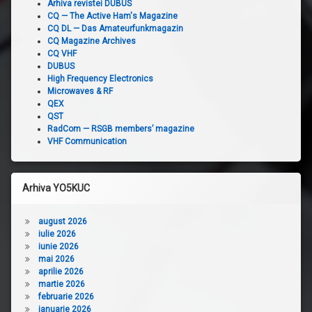
Arhiva revistei DUBUS
CQ — The Active Ham's Magazine
CQ DL — Das Amateurfunkmagazin
CQ Magazine Archives
CQ VHF
DUBUS
High Frequency Electronics
Microwaves & RF
QEX
QST
RadCom — RSGB members’ magazine
VHF Communication
Arhiva YO5KUC
august 2026
iulie 2026
iunie 2026
mai 2026
aprilie 2026
martie 2026
februarie 2026
ianuarie 2026