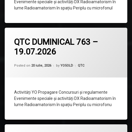
Evenimente speciale și activități DX Radioamatorism în
lume Radioamatorism în spațiu Periplu cu microfonul
Lasă
QTC DUMINICAL 763 –
un
comentariu
19.07.2026
la
QTC
DUMINICAL
763
Categorii:
Posted on
20 iulie, 2026
by
YO5OLD
QTC
–
19.07.2026
Activități YO Propagare Concursuri și regulamente
Evenimente speciale și activități DX Radioamatorism în
lume Radioamatorism în spațiu Periplu cu microfonu
Lasă