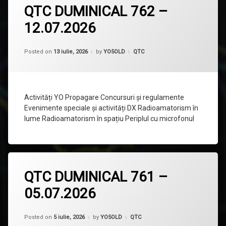
QTC DUMINICAL 762 –
un
comentariu
12.07.2026
la
QTC
DUMINICAL
762
Categorii:
Posted on
13 iulie, 2026
by
YO5OLD
QTC
–
12.07.2026
Activități YO Propagare Concursuri și regulamente
Evenimente speciale și activități DX Radioamatorism în
lume Radioamatorism în spațiu Periplul cu microfonul
Lasă
QTC DUMINICAL 761 –
un
comentariu
05.07.2026
la
QTC
DUMINICAL
761
Categorii:
Posted on
5 iulie, 2026
by
YO5OLD
QTC