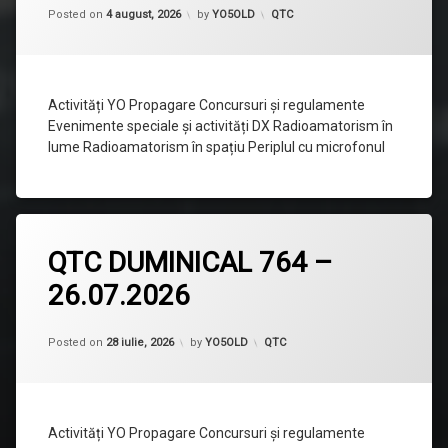
765
Categorii:
Posted on
4 august, 2026
by
YO5OLD
QTC
–
02.08.2026
Activități YO Propagare Concursuri și regulamente
Evenimente speciale și activități DX Radioamatorism în
lume Radioamatorism în spațiu Periplul cu microfonul
Lasă
QTC DUMINICAL 764 –
un
comentariu
26.07.2026
la
QTC
DUMINICAL
764
Categorii:
Posted on
28 iulie, 2026
by
YO5OLD
QTC
–
26.07.2026
Activități YO Propagare Concursuri și regulamente