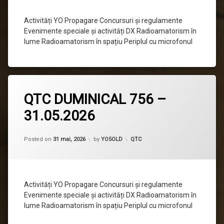
Activități YO Propagare Concursuri și regulamente
Evenimente speciale și activități DX Radioamatorism în
lume Radioamatorism în spațiu Periplul cu microfonul
Lasă
QTC DUMINICAL 756 –
un
comentariu
31.05.2026
la
QTC
DUMINICAL
756
Categorii:
Posted on
31 mai, 2026
by
YO5OLD
QTC
–
31.05.2026
Activități YO Propagare Concursuri și regulamente
Evenimente speciale și activități DX Radioamatorism în
lume Radioamatorism în spațiu Periplul cu microfonul