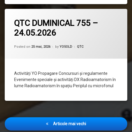
Lasă
QTC DUMINICAL 755 –
un
comentariu
24.05.2026
la
QTC
DUMINICAL
755
Categorii:
Posted on
25 mai, 2026
by
YO5OLD
QTC
–
24.05.2026
Activități YO Propagare Concursuri și regulamente
Evenimente speciale și activități DX Radioamatorism în
lume Radioamatorism în spațiu Periplul cu microfonul
Navigare
Articole mai vechi
în