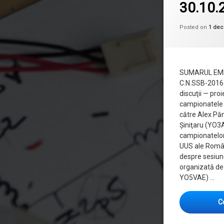
30.10.
Posted on
1 dec
SUMARUL EMIS
C.N.SSB-2016 
discuţii — pro
campionatele 
către Alex Pă
Şiniţaru (YO3
campionatelor 
UUS ale Român
despre sesiu
organizată de
YO5VAE) …
C