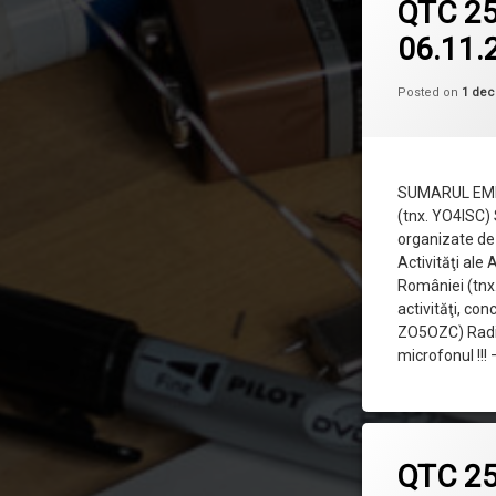
QTC 2
06.11.
Posted on
1 dec
SUMARUL EMISI
(tnx. YO4ISC)
organizate d
Activităţi ale
României (tnx
activităţi, co
ZO5OZC) Radi
microfonul !!!
QTC 2