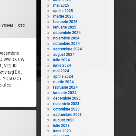
iunie 2025
mai 2025
aprilie 2025
martie 2025
februarie 2025
Categorii:
y
YO5AM
QTC
ianuarie 2025
decembrie 2024
noiembrie 2024
octombrie 2024
septembrie 2024
Decembrie
august 2024
 CQ WW DX CW
iulie 2024
 , VE2JR,
iunie 2024
mai 2024
ivităţi DX ,
aprilie 2024
nx. YO5OZC)
martie 2024
lul cu
februarie 2024
ianuarie 2024
decembrie 2023
noiembrie 2023
octombrie 2023
septembrie 2023
60 – 27.11.2016
august 2023
iulie 2023
iunie 2023