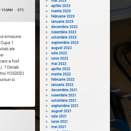
mai 2023
aprilie 2023
pdated on
10 decembrie, 2016
Categorii:
y
YO5AM
QTC
martie 2023
februarie 2023
ianuarie 2023
decembrie 2022
noiembrie 2022
ul emisiunii-
octombrie 2022
a Cupa 1
septembrie 2022
august 2022
tati ale
iulie 2022
ei
iunie 2022
care a fost
mai 2022
U…? Detalii
aprilie 2022
(tnx.YO5DDD)
martie 2022
ursuri si
februarie 2022
ianuarie 2022
decembrie 2021
noiembrie 2021
octombrie 2021
septembrie 2021
august 2021
iulie 2021
iunie 2021
mai 2021