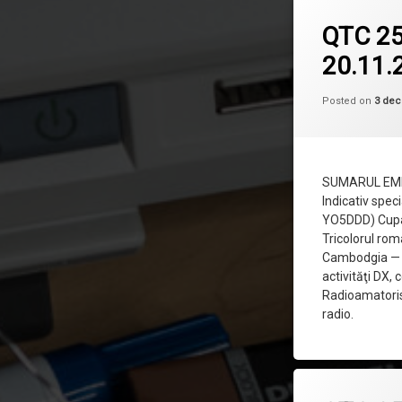
QTC 2
20.11.
Posted on
3 dec
SUMARUL EMISIU
Indicativ speci
YO5DDD) Cupa
Tricolorul rom
Cambodgia — 
activităţi DX,
Radioamatoris
radio.