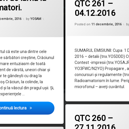
QTC 261 –
matori.
04.12.2016
Updated on
11 decembrie, 2016
cembrie, 2016
by
YO5AM
Posted on
11 decembrie, 2016
b
SUMARUL EMISIUNII: Cupa 1 
tul că este una dintre cele
2016 – detalii (tnx.YO5DDD)
 sărbători creştine, Crăciunul
Contest -impresii (tnx.YO5AJR
 mare entuziasm de toată
YO3FWC/N2YO) Propagare , act
ent de vârstă, uneori chiar şi
concursuri şi regulamente (t
ur te gândeşti cu drag la
Radioamatorism în lume. Perip
oş Crăciun, la colinde, la
microfonul – aveţi cuvântul.
 şi la vâscul din pragul uşii. Şi,
experienţele …
Sărbători de iarnă la radioamatori.
ontinuă lectura
la QTC 2
Lasă un comentariu
QTC 260 –
27.11.2016