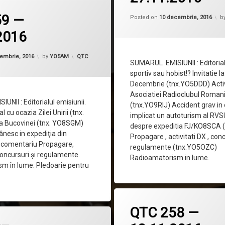
U
59 —
Posted on
10 decembrie, 2016
b
2016
Updated on
3 decembrie, 2016
Categorii:
embrie, 2016
by
YO5AM
QTC
SUMARUL EMISIUNII : Editorial
sportiv sau hobist!? Invitatie l
Decembrie (tnx.YO5DDD) Activi
Asociatiei Radioclubul Romani
NII : Editorialul emisiunii.
(tnx.YO9RIJ) Accident grav in 
al cu ocazia Zilei Unirii (tnx.
implicat un autoturism al RVS
 Bucovinei (tnx. YO8SGM)
despre expeditia FJ/KO8SCA 
ânesc in expediţia din
Propagare , activitati DX , conc
comentariu Propagare,
regulamente (tnx.YO5OZC)
 concursuri şi regulamente.
Radioamatorism in lume.
m în lume. Pledoarie pentru
QTC 258 —