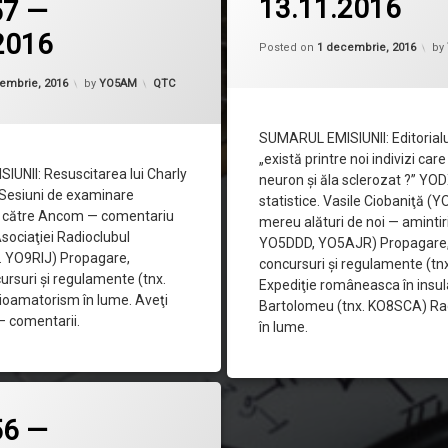
13.11.2016
57 —
2016
Up
Posted on
1 decembrie, 2016
by
Updated on
3 decembrie, 2016
Categorii:
embrie, 2016
by
YO5AM
QTC
SUMARUL EMISIUNII: Editorialu
„există printre noi indivizi car
UNII: Resuscitarea lui Charly
neuron şi ăla sclerozat ?” YO
 Sesiuni de examinare
statistice. Vasile Ciobaniţă (
e către Ancom — comentariu
mereu alături de noi — amintiri
 Asociaţiei Radioclubul
YO5DDD, YO5AJR) Propagare, a
. YO9RIJ) Propagare,
concursuri şi regulamente (t
ncursuri şi regulamente (tnx.
Expediţie româneasca în insul
oamatorism în lume. Aveţi
Bartolomeu (tnx. KO8SCA) R
 — comentarii.
în lume.
56 —