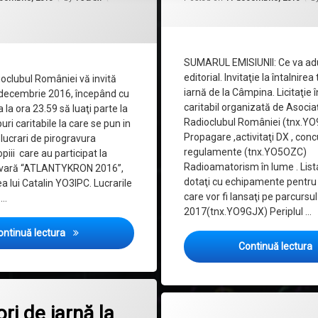
SUMARUL EMISIUNII: Ce va ad
editorial. Invitaţie la întalnirea
ioclubul României vă invită
iarnă de la Câmpina. Licitaţie 
decembrie 2016, începând cu
caritabil organizată de Asocia
 la ora 23.59 să luaţi parte la
Radioclubul României (tnx.YO
opuri caritabile la care se pun in
Propagare ,activitaţi DX , conc
lucrari de pirogravura
regulamente (tnx.YO5OZC)
piii care au participat la
Radioamatorism în lume . Lista 
vară “ATLANTYKRON 2016”,
dotaţi cu echipamente pentru
 lui Catalin YO3IPC. Lucrarile
care vor fi lansaţi pe parcursul
 …
2017(tnx.YO9GJX) Periplul …
Putem întinde din nou o mâna ?
ontinuă lectura
Continuă lectura
la Sărbători de iarnă la radioamatori.
ii
ri de iarnă la
la QTC 2
Lasă un comentariu