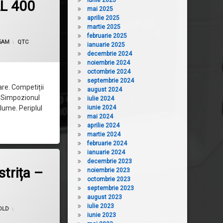
iunie 2025
L 400
mai 2025
aprilie 2025
martie 2025
februarie 2025
Categorii:
5AM
QTC
ianuarie 2025
decembrie 2024
noiembrie 2024
octombrie 2024
septembrie 2024
re. Competiții
august 2024
. Simpozionul
iulie 2024
lume. Periplul
iunie 2024
mai 2024
aprilie 2024
martie 2024
februarie 2024
ianuarie 2024
ul de Bistrița – Ediția 2019
decembrie 2023
trița –
noiembrie 2023
octombrie 2023
septembrie 2023
august 2023
d on
10 mai, 2021
iulie 2023
OLD
iunie 2023