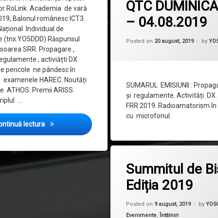
QTC DUMINICA
or RoLink. Academia de vară
– 04.08.2019
019, Balonul românesc ICT3.
ațional Individual de
re (tnx.YO5DDD) Răspunsul
Posted on
20 august, 2019
by
YO
soarea SRR. Propagare ,
regulamente , activiățti DX
e pericole ne pândesc în
re examenele HAREC. Noutăți
SUMARUL EMISIUNII : Propaga
e ATHOS. Premii ARISS.
și regulamente. Activități DX
riplul …
FRR 2019. Radioamatorism în 
cu microfonul.
QTC DUMINICAL 401 – 11.08.2019
ontinuă lectura
la Summit
Lasă un comentariu
Summitul de Bis
Ediția 2019
Update
Posted on
9 august, 2019
by
YO5
Categorii:
Evenimente
,
Întâlniri