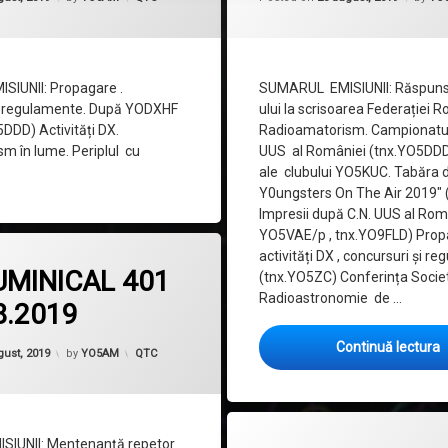
IUNII: Propagare .
SUMARUL EMISIUNII: Răspun
i regulamente. După YODXHF
ului la scrisoarea Federației
DDD) Activități DX.
Radioamatorism. Campionatul
m în lume. Periplul cu
UUS al României (tnx.YO5DDD)
ale clubului YO5KUC. Tabăra d
Y0ungsters On The Air 2019″ 
Impresii după C.N. UUS al Româ
YO5VAE/p , tnx.YO9FLD) Prop
la QTC DUMINICAL 401 – 11.08.2019
omentariu
activități DX , concursuri și r
UMINICAL 401
(tnx.YO5ZC) Conferința Societ
Radioastronomie de …
8.2019
Updated on
22 august, 2019
Continuă lectura
Categorii:
gust, 2019
by
YO5AM
QTC
la QTC D
Lasă un comentariu
IUNII: Mentenanță repetor