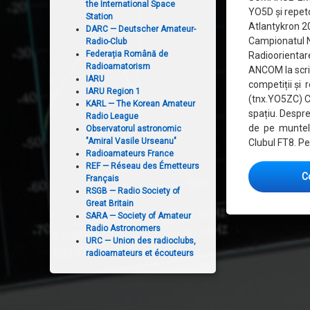
the International Space
YO5D și repet
Station
Atlantykron 2
DARC — Deutscher Amateur-
Campionatul N
Radio-Club
Federația Română de
Radioorienta
Radioamatorism
ANCOM la scri
IARU
competiții și 
IARU Region 1
(tnx.YO5ZC) C
KARL — The Korean Amateur
spațiu. Desp
Radio League
de pe muntel
Observatorul astronomic
"Amiral Vasile Urseanu"
Clubul FT8. Pe
Radioamateurs France
REF — Réseau des Émetteurs
C
Français
RSGB — Radio Society of
Great Britain
SARA — Society of Amateur
Radio Astronomers
URC — Union des radioclubs,
radioamateurs et écouteurs