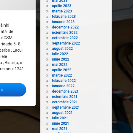
mai 2023
aprilie 2023
martie 2023
februarie 2023
ianuarie 2023
âlniri
decembrie 2022
zată de
noiembrie 2022
rul CSM
octombrie 2022
septembrie 2022
erioada 5- 8
august 2022
perbe , Lacul
iulie 2022
alele
iunie 2022
 , Bistrița, o
mai 2022
rin anul 1241
aprilie 2022
martie 2022
februarie 2022
ianuarie 2022
Summitul de Bistrița – Ediția 2019
decembrie 2021
noiembrie 2021
octombrie 2021
septembrie 2021
august 2021
iulie 2021
iunie 2021
mai 2021