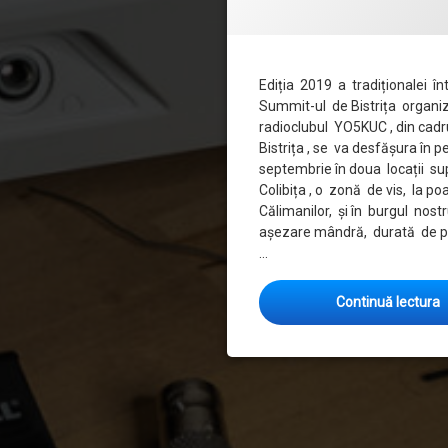
Ediția 2019 a tradiționalei înt
Summit-ul de Bistrița organi
radioclubul YO5KUC , din cad
Bistrița , se va desfășura în p
septembrie în doua locații su
Colibița , o zonă de vis, la po
Călimanilor, și în burgul nostru
așezare mândră, durată de p
…
Continuă lectura