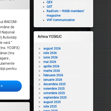
QEX
QST
RadCom — RSGB members’
magazine
VHF Communication
sul ANCOM-
 Române de
 Național
Arhiva YO5KUC
 Activități
e vară ”
(tnx. YO3IFX)
august 2026
niei (tnx.
iulie 2026
iunie 2026
agare ,
mai 2026
egulamente
aprilie 2026
ății pentru
martie 2026
februarie 2026
ianuarie 2026
decembrie 2025
QTC DUMINICAL 402 – 18.08.2019
noiembrie 2025
octombrie 2025
septembrie 2025
august 2025
iulie 2025
UMINICAL 400 – 04.08.2019