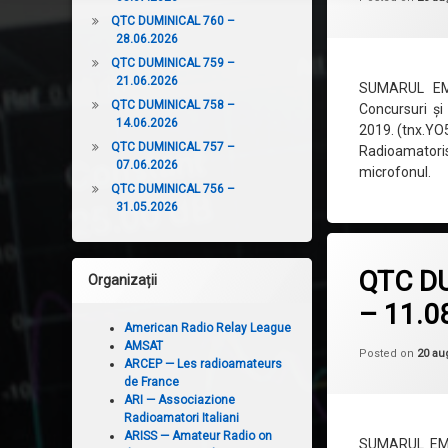
QTC DUMINICAL 760 –
28.06.2026
QTC DUMINICAL 759 –
21.06.2026
SUMARUL EMIS
QTC DUMINICAL 758 –
Concursuri ș
14.06.2026
2019. (tnx.YO5
QTC DUMINICAL 757 –
Radioamatoris
07.06.2026
microfonul.
QTC DUMINICAL 756 –
31.05.2026
Lasă un c
QTC D
Organizații
– 11.0
American Radio Relay League
AMSAT
Posted on
20 au
ARCEP — Les radioamateurs
de France
ARI — Associazione
Radioamatori Italiani
ARISS — Amateur Radio on
SUMARUL EMIS