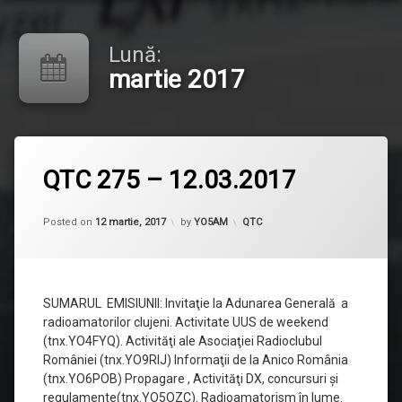
Lună:
martie 2017
Lasă
QTC 275 – 12.03.2017
un
comentariu
la
QTC
Categorii:
Posted on
12 martie, 2017
by
YO5AM
QTC
275
–
12.03.2017
SUMARUL EMISIUNII: Invitaţie la Adunarea Generală a
radioamatorilor clujeni. Activitate UUS de weekend
(tnx.YO4FYQ). Activităţi ale Asociaţiei Radioclubul
României (tnx.YO9RIJ) Informaţii de la Anico România
(tnx.YO6POB) Propagare , Activităţi DX, concursuri şi
regulamente(tnx.YO5OZC). Radioamatorism în lume.