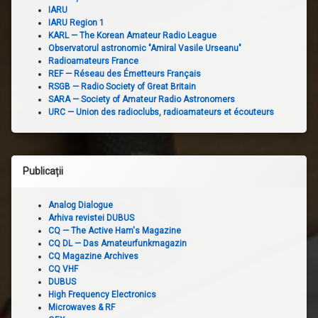
IARU
IARU Region 1
KARL — The Korean Amateur Radio League
Observatorul astronomic "Amiral Vasile Urseanu"
Radioamateurs France
REF — Réseau des Émetteurs Français
RSGB — Radio Society of Great Britain
SARA — Society of Amateur Radio Astronomers
URC — Union des radioclubs, radioamateurs et écouteurs
Publicații
Analog Dialogue
Arhiva revistei DUBUS
CQ — The Active Ham's Magazine
CQ DL — Das Amateurfunkmagazin
CQ Magazine Archives
CQ VHF
DUBUS
High Frequency Electronics
Microwaves & RF