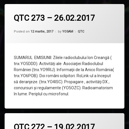
Lasă
QTC 273 – 26.02.2017
un
comentariu
la
QTC
Categorii:
Posted on
12 martie, 2017
by
YO5AM
QTC
273
–
26.02.2017
SUMARUL EMISIUNII: Zilele radioclubului Ion Creangă (
tnx.YO5DDD). Activităţi ale Asociaţiei Radioclubul
României (tnx.YO9RIJ). Informaţii de la Anico România(
tnx.YO6POB). Doi români sclipitori. RoLink-ul a început
să deranjeze. (tnx.YO4ISC). Propagare , activităţi DX ,
concursuri şi regulamente (YO5OZC). Radioamatorism
în lume. Periplul cu microfonul.
Lasă
QTC 272 – 19.02.2017
un