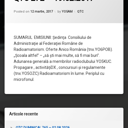
comentariu
la
QTC
Categorii:
Posted on
12 martie, 2017
by
YO5AM
QTC
272
–
19.02.2017
SUMARUL EMISIUNII: Şedinţa Consiliului de
Administraţie al Federaţiei Române de
Radioamatorism. Oferte Anico România (tnx.YO6POB).
„Şcoala altfel” – „să şti mai multe, să fi mai bun”.
Adunarea generală a membrilor radioclubului YO5KUC.
Propagare , activităţiDX , concursuri şi regulamente
(tnx.YO5OZC) Radioamatorism în lume. Periplul cu
microfonul.
Articole recente
QTC DUMINICAL 765 – 02.08.2026