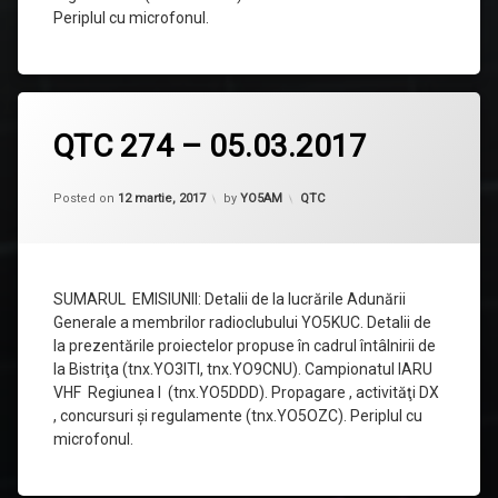
Periplul cu microfonul.
Lasă
QTC 274 – 05.03.2017
un
comentariu
la
QTC
Categorii:
Posted on
12 martie, 2017
by
YO5AM
QTC
274
–
05.03.2017
SUMARUL EMISIUNII: Detalii de la lucrările Adunării
Generale a membrilor radioclubului YO5KUC. Detalii de
la prezentările proiectelor propuse în cadrul întâlnirii de
la Bistriţa (tnx.YO3ITI, tnx.YO9CNU). Campionatul IARU
VHF Regiunea I (tnx.YO5DDD). Propagare , activităţi DX
, concursuri şi regulamente (tnx.YO5OZC). Periplul cu
microfonul.