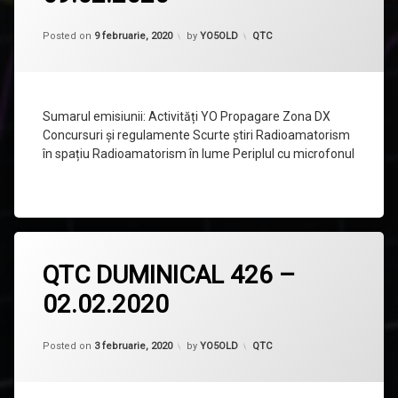
QTC
DUMINICAL
427
Categorii:
Posted on
9 februarie, 2020
by
YO5OLD
QTC
–
09.02.2020
Sumarul emisiunii: Activități YO Propagare Zona DX
Concursuri și regulamente Scurte știri Radioamatorism
în spațiu Radioamatorism în lume Periplul cu microfonul
Lasă
QTC DUMINICAL 426 –
un
comentariu
02.02.2020
la
QTC
DUMINICAL
Updated on
9 februarie, 2020
426
Categorii:
Posted on
3 februarie, 2020
by
YO5OLD
QTC
–
02.02.2020