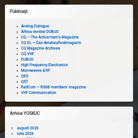
Publicații
Analog Dialogue
Arhiva revistei DUBUS
CQ — The Active Ham's Magazine
CQ DL — Das Amateurfunkmagazin
CQ Magazine Archives
CQ VHF
DUBUS
High Frequency Electronics
Microwaves & RF
QEX
QST
RadCom — RSGB members’ magazine
VHF Communication
Arhiva YO5KUC
august 2026
iulie 2026