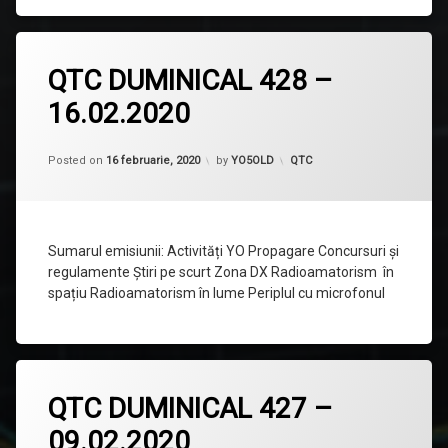
Lasă
QTC DUMINICAL 428 –
un
comentariu
16.02.2020
la
QTC
DUMINICAL
428
Categorii:
Posted on
16 februarie, 2020
by
YO5OLD
QTC
–
16.02.2020
Sumarul emisiunii: Activități YO Propagare Concursuri și
regulamente Știri pe scurt Zona DX Radioamatorism în
spațiu Radioamatorism în lume Periplul cu microfonul
Lasă
QTC DUMINICAL 427 –
un
comentariu
09.02.2020
la