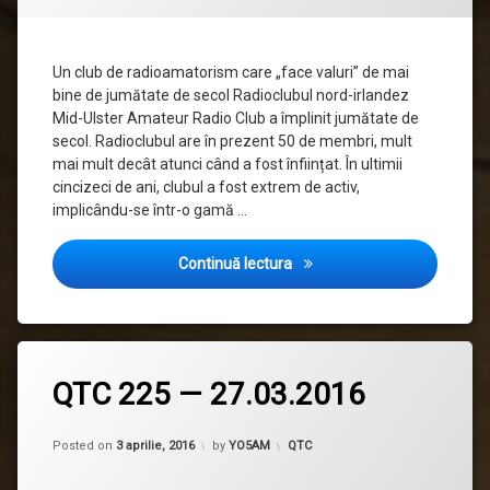
Un club de radioamatorism care „face valuri” de mai
bine de jumătate de secol Radioclubul nord-irlandez
Mid-Ulster Amateur Radio Club a împlinit jumătate de
secol. Radioclubul are în prezent 50 de membri, mult
mai mult decât atunci când a fost înființat. În ultimii
cincizeci de ani, clubul a fost extrem de activ,
implicându-se într-o gamă …
Radioamatorism în lume, #
Continuă lectura
QTC 225 — 27.03.2016
Updated on
17 aprilie, 2016
Categorii:
Posted on
3 aprilie, 2016
by
YO5AM
QTC