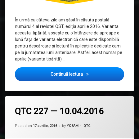
În urmă cu câteva zile am găsit în căsuța poștală
numărul 4 al revistei QST, ediția aprilie 2016. Varianta
aceasta, tipărită, sosește cu o întârziere de aproape o
lună față de varianta electronică care este disponibilă
pentru descărcare și lectură în aplicațiile dedicate cam
pe la jumătatea lunii anterioare. Astfel, acest număr pe
aprilie (varianta tipărită) …
QST — Aprilie 2016
Continuă lectura
QTC 227 — 10.04.2016
Updated on
17 aprilie, 2016
Categorii:
Posted on
17 aprilie, 2016
by
YO5AM
QTC