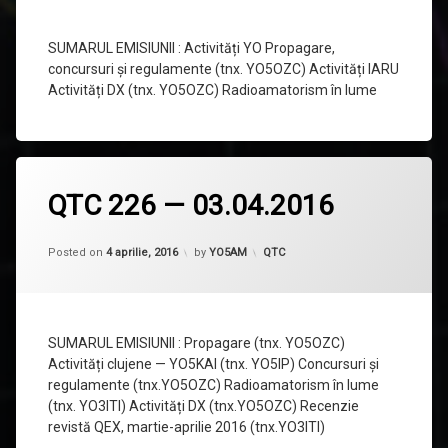
SUMARUL EMISIUNII : Activități YO Propagare,
concursuri și regulamente (tnx. YO5OZC) Activități IARU
Activități DX (tnx. YO5OZC) Radioamatorism în lume
QTC 226 — 03.04.2016
Updated on
17 aprilie, 2016
Categorii:
Posted on
4 aprilie, 2016
by
YO5AM
QTC
SUMARUL EMISIUNII : Propagare (tnx. YO5OZC)
Activități clujene — YO5KAI (tnx. YO5IP) Concursuri și
regulamente (tnx.YO5OZC) Radioamatorism în lume
(tnx. YO3ITI) Activități DX (tnx.YO5OZC) Recenzie
revistă QEX, martie-aprilie 2016 (tnx.YO3ITI)