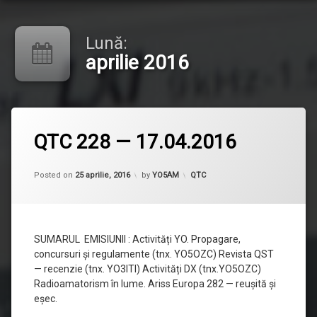
Lună:
aprilie 2016
Lasă
QTC 228 — 17.04.2016
un
comentariu
la
Updated on
25 aprilie, 2016
QTC
Categorii:
Posted on
25 aprilie, 2016
by
YO5AM
QTC
228
—
17.04.2016
SUMARUL EMISIUNII : Activități YO. Propagare,
concursuri și regulamente (tnx. YO5OZC) Revista QST
— recenzie (tnx. YO3ITI) Activități DX (tnx.YO5OZC)
Radioamatorism în lume. Ariss Europa 282 — reușită și
eșec.