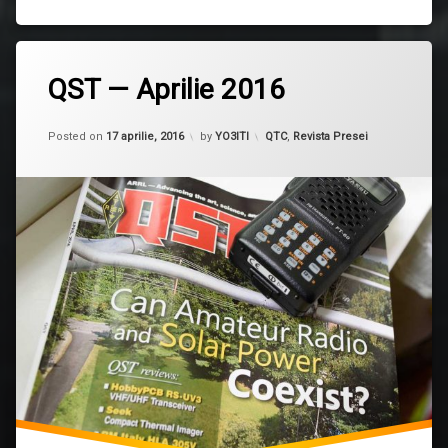
QST — Aprilie 2016
Updated on
17 aprilie, 2016
Categorii:
Posted on
17 aprilie, 2016
by
YO3ITI
QTC
,
Revista Presei