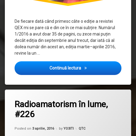
De fiecare dată când primesc câte o ediție a revistei
QEX mi se pare că e din ce în ce mai subțire. Numărul
1/2016 a avut doar 35 de pagini, cu zece mai puțin
decât ediția din septembrie anul trecut, dar iată că al
doilea număr din acest an, ediția martie–aprilie 2016,
revine la un …
QEX — martie/ aprilie 2016
Continuă lectura
Radioamatorism în lume,
#226
Updated on
3 aprilie, 2016
Categorii:
Posted on
3 aprilie, 2016
by
YO3ITI
QTC