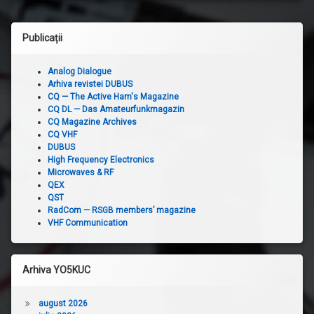
Publicații
Analog Dialogue
Arhiva revistei DUBUS
CQ — The Active Ham's Magazine
CQ DL — Das Amateurfunkmagazin
CQ Magazine Archives
CQ VHF
DUBUS
High Frequency Electronics
Microwaves & RF
QEX
QST
RadCom — RSGB members’ magazine
VHF Communication
Arhiva YO5KUC
august 2026