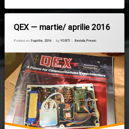
QEX — martie/ aprilie 2016
Updated on
10 mai, 2021
Categorii:
Posted on
3 aprilie, 2016
by
YO3ITI
Revista Presei