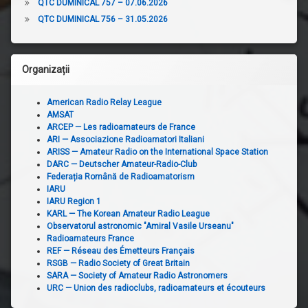
QTC DUMINICAL 757 – 07.06.2026
QTC DUMINICAL 756 – 31.05.2026
Organizații
American Radio Relay League
AMSAT
ARCEP — Les radioamateurs de France
ARI — Associazione Radioamatori Italiani
ARISS — Amateur Radio on the International Space Station
DARC — Deutscher Amateur-Radio-Club
Federația Română de Radioamatorism
IARU
IARU Region 1
KARL — The Korean Amateur Radio League
Observatorul astronomic "Amiral Vasile Urseanu"
Radioamateurs France
REF — Réseau des Émetteurs Français
RSGB — Radio Society of Great Britain
SARA — Society of Amateur Radio Astronomers
URC — Union des radioclubs, radioamateurs et écouteurs