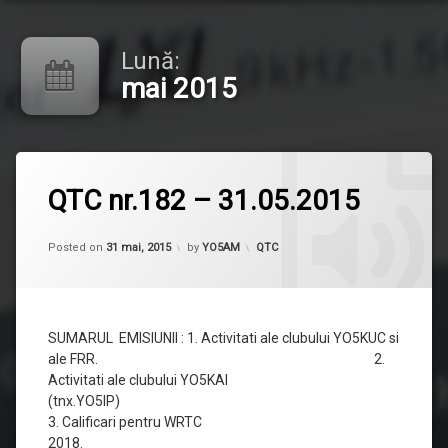
Lună:
mai 2015
Lasă
QTC nr.182 – 31.05.2015
un
comentariu
la
Updated on
21 iunie, 2015
QTC
Categorii:
Posted on
31 mai, 2015
by
YO5AM
QTC
nr.182
–
31.05.2015
SUMARUL EMISIUNII : 1. Activitati ale clubului YO5KUC si
ale FRR. 2.
Activitati ale clubului YO5KAI
(tnx.YO5IP)
3. Calificari pentru WRTC
2018.