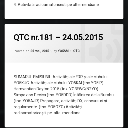
4. Activitati radioamatoricesti pe alte meridiane.
Lasă
QTC nr.181 – 24.05.2015
un
comentariu
la
Updated on
20 iunie, 2015
QTC
Categorii:
Posted on
24 mai, 2015
by
YO5AM
QTC
nr.181
–
24.05.2015
SUMARUL EMISIUNII : Activități ale FRR și ale clubului
YO5KUC. Activități ale clubului YO5KAI (tnx.YO5IP)
Hamvention Dayton 2015 (tnx. YO3FWC/N2YO)
Simpozion Pecica (tnx. YO5DDD) Întâlnirea de la Burabu
(tnx. YO5AJR) Propagare, activități DX, concursuri și
regulamente (tnx. YO5OZC) Activități
radioamatoricești pe alte meridiane.