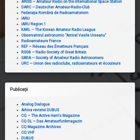
ARISS — Amateur Radio on the International Space Station
DARC — Deutscher Amateur-Radio-Club
Federația Română de Radioamatorism
IARU
IARU Region 1
KARL — The Korean Amateur Radio League
Observatorul astronomic "Amiral Vasile Urseanu"
Radioamateurs France
REF — Réseau des Émetteurs Français
RSGB — Radio Society of Great Britain
SARA — Society of Amateur Radio Astronomers
URC — Union des radioclubs, radioamateurs et écouteurs
Publicații
Analog Dialogue
Arhiva revistei DUBUS
CQ — The Active Ham's Magazine
CQ DL — Das Amateurfunkmagazin
CQ Magazine Archives
CQ VHF
DUBUS