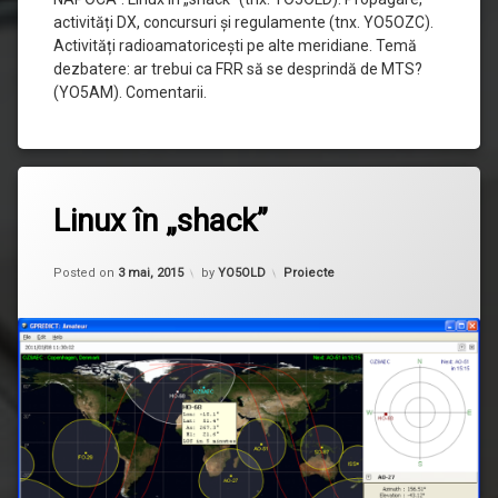
activități DX, concursuri și regulamente (tnx. YO5OZC).
Activități radioamatoricești pe alte meridiane. Temă
dezbatere: ar trebui ca FRR să se desprindă de MTS?
(YO5AM). Comentarii.
2
Linux în „shack”
comentarii
la
Linux
Updated on
15 februarie, 2023
în
Categorii:
Posted on
3 mai, 2015
by
YO5OLD
Proiecte
„shack”