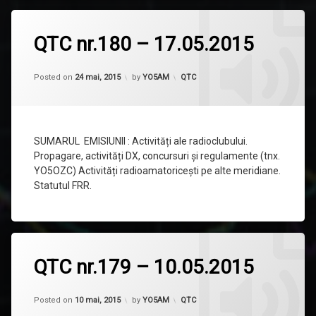
1
QTC nr.180 – 17.05.2015
comentariu
la
QTC
Updated on
20 iunie, 2015
nr.180
Categorii:
Posted on
24 mai, 2015
by
YO5AM
QTC
–
17.05.2015
SUMARUL EMISIUNII : Activități ale radioclubului.
Propagare, activități DX, concursuri și regulamente (tnx.
YO5OZC) Activități radioamatoricești pe alte meridiane.
Statutul FRR.
Lasă
QTC nr.179 – 10.05.2015
un
comentariu
la
Updated on
20 iunie, 2015
QTC
Categorii:
Posted on
10 mai, 2015
by
YO5AM
QTC
nr.179