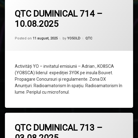
Lasă
QTC DUMINICAL 714 –
un
comentariu
10.08.2025
la
QTC
DUMINICAL
Updated on
11 august, 2025
714
Categorii:
Posted on
11 august, 2025
by
YO5OLD
QTC
–
10.08.2025
Activități YO – invitatul emisiunii – Adrian , KO8SCA
(YO8SCA) liderul expediției 3Y0K pe insula Bouvet.
Propagare Concursuri și regulamente. Zona DX
Anunțuri. Radioamatorism în spațiu. Radioamatorism în
lume. Periplul cu microfonul.
Lasă
QTC DUMINICAL 713 –
un
comentariu
03.08.2025
la