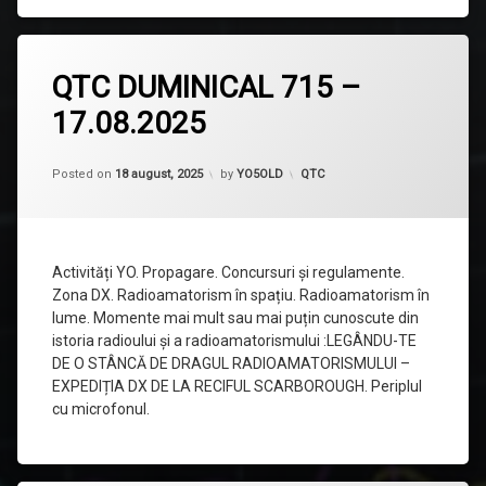
Lasă
QTC DUMINICAL 715 –
un
comentariu
17.08.2025
la
QTC
DUMINICAL
Updated on
26 august, 2025
715
Categorii:
Posted on
18 august, 2025
by
YO5OLD
QTC
–
17.08.2025
Activități YO. Propagare. Concursuri și regulamente.
Zona DX. Radioamatorism în spațiu. Radioamatorism în
lume. Momente mai mult sau mai puțin cunoscute din
istoria radioului și a radioamatorismului :LEGÂNDU-TE
DE O STÂNCĂ DE DRAGUL RADIOAMATORISMULUI –
EXPEDIȚIA DX DE LA RECIFUL SCARBOROUGH. Periplul
cu microfonul.