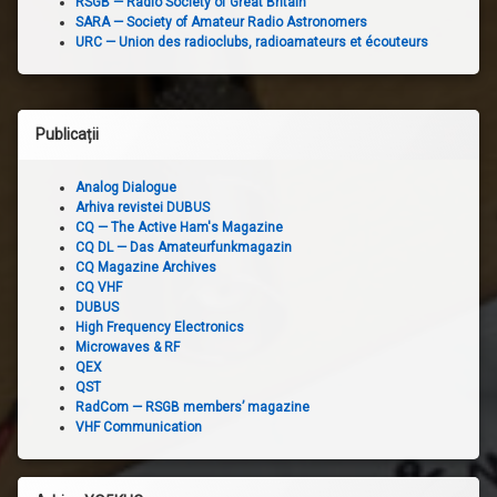
RSGB — Radio Society of Great Britain
SARA — Society of Amateur Radio Astronomers
URC — Union des radioclubs, radioamateurs et écouteurs
Publicații
Analog Dialogue
Arhiva revistei DUBUS
CQ — The Active Ham's Magazine
CQ DL — Das Amateurfunkmagazin
CQ Magazine Archives
CQ VHF
DUBUS
High Frequency Electronics
Microwaves & RF
QEX
QST
RadCom — RSGB members’ magazine
VHF Communication