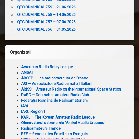
QTC DUMINICAL 759 – 21.06.2026
QTC DUMINICAL 758 – 14.06.2026
QTC DUMINICAL 757 – 07.06.2026
QTC DUMINICAL 756 – 31.05.2026
Organizații
American Radio Relay League
AMSAT
ARCEP — Les radioamateurs de France
ARI — Associazione Radioamatori Italiani
ARISS — Amateur Radio on the International Space Station
DARC — Deutscher Amateur-Radio-Club
Federația Română de Radioamatorism
IARU
IARU Region 1
KARL — The Korean Amateur Radio League
Observatorul astronomic "Amiral Vasile Urseanu"
Radioamateurs France
REF — Réseau des Émetteurs Français