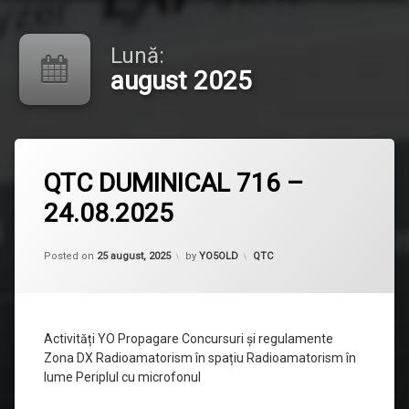
Lună:
august 2025
Lasă
QTC DUMINICAL 716 –
un
comentariu
24.08.2025
la
QTC
DUMINICAL
716
Categorii:
Posted on
25 august, 2025
by
YO5OLD
QTC
–
24.08.2025
Activități YO Propagare Concursuri și regulamente
Zona DX Radioamatorism în spațiu Radioamatorism în
lume Periplul cu microfonul