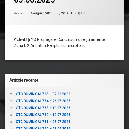
QTC
DUMINICAL
713
Categorii:
Posted on
4 august, 2025
by
YO5OLD
QTC
–
03.08.2025
Activități YO Propagare Concursuri și regulamente
Zona DX Anunțuri Periplul cu microfonul
Articole recente
QTC DUMINICAL 765 – 02.08.2026
QTC DUMINICAL 764 – 26.07.2026
QTC DUMINICAL 763 – 19.07.2026
QTC DUMINICAL 762 – 12.07.2026
QTC DUMINICAL 761 – 05.07.2026
QTC DUMINICAL 760 – 28.06.2026