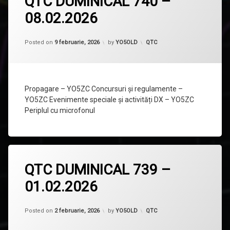
QTC DUMINICAL 740 –
comentariu
08.02.2026
la
QTC
DUMINICAL
740
Categorii:
Posted on
9 februarie, 2026
by
YO5OLD
QTC
–
08.02.2026
Propagare – YO5ZC Concursuri și regulamente –
YO5ZC Evenimente speciale și activități DX – YO5ZC
Periplul cu microfonul
Lasă
QTC DUMINICAL 739 –
un
comentariu
01.02.2026
la
QTC
DUMINICAL
Updated on
4 februarie, 2026
739
Categorii:
Posted on
2 februarie, 2026
by
YO5OLD
QTC
–
01.02.2026