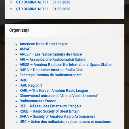
QTC DUMINICAL 757 – 07.06.2026
QTC DUMINICAL 756 – 31.05.2026
Organizații
American Radio Relay League
AMSAT
ARCEP — Les radioamateurs de France
ARI — Associazione Radioamatori Italiani
ARISS — Amateur Radio on the International Space Station
DARC — Deutscher Amateur-Radio-Club
Federația Română de Radioamatorism
IARU
IARU Region 1
KARL — The Korean Amateur Radio League
Observatorul astronomic "Amiral Vasile Urseanu"
Radioamateurs France
REF — Réseau des Émetteurs Français
RSGB — Radio Society of Great Britain
SARA — Society of Amateur Radio Astronomers
URC — Union des radioclubs, radioamateurs et écouteurs