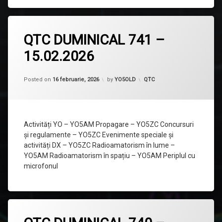
Lasă
QTC DUMINICAL 741 –
un
comentariu
15.02.2026
la
QTC
DUMINICAL
Updated on
20 februarie, 2026
741
Categorii:
Posted on
16 februarie, 2026
by
YO5OLD
QTC
–
15.02.2026
Activități YO – YO5AM Propagare – YO5ZC Concursuri
și regulamente – YO5ZC Evenimente speciale și
activități DX – YO5ZC Radioamatorism în lume –
YO5AM Radioamatorism în spațiu – YO5AM Periplul cu
microfonul
Lasă
un