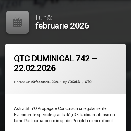
Lună:
februarie 2026
Lasă
QTC DUMINICAL 742 –
un
comentariu
22.02.2026
la
QTC
DUMINICAL
742
Categorii:
Posted on
23 februarie, 2026
by
YO5OLD
QTC
–
22.02.2026
Activități YO Propagare Concursuri și regulamente
Evenimente speciale și activități DX Radioamatorism în
lume Radioamatorism în spațiu Periplul cu microfonul