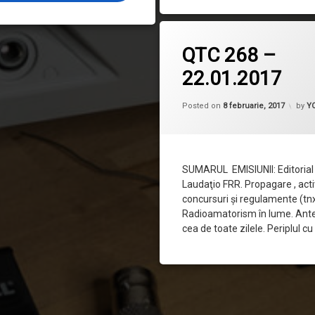
la QTC 2
Lasă un comentariu
QTC 268 –
22.01.2017
Posted on
8 februarie, 2017
by
Y
SUMARUL EMISIUNII: Editorial –
Laudaţio FRR. Propagare , activ
concursuri şi regulamente (t
Radioamatorism în lume. Ant
cea de toate zilele. Periplul c