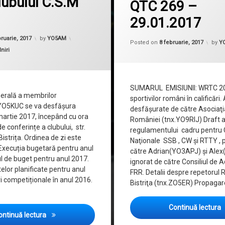
lubului C.S.M
QTC 269 –
29.01.2017
Updated on
10 mai, 2021
bruarie, 2017
by
YO5AM
Posted on
8 februarie, 2017
by
Y
lniri
SUMARUL EMISIUNII: WRTC 20
erală a membrilor
sportivilor români în calificări. 
 YO5KUC se va desfășura
desfăşurate de către Asociaţi
artie 2017, începând cu ora
României (tnx.YO9RIJ) Draft a
de conferințe a clubului, str.
regulamentului cadru pentru
 Bistrița. Ordinea de zi este
Naţionale SSB , CW şi RTTY , 
Execuția bugetară pentru anul
către Adrian(YO3APJ) şi Ale
ul de buget pentru anul 2017.
ignorat de către Consiliul de A
telor planificate pentru anul
FRR. Detalii despre repetorul R
i competiționale în anul 2016.
Bistriţa (tnx.ZO5ER) Propagare
Continuă lectura
Adunarea Generală a Membrilor Radioclubului C.S.M Bist
ontinuă lectura