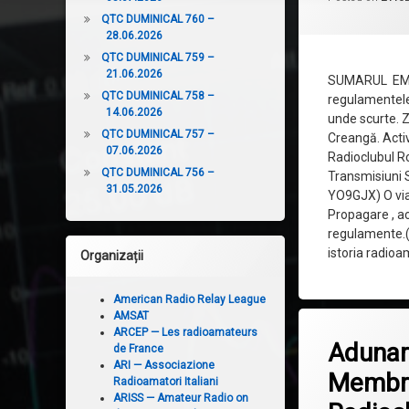
QTC DUMINICAL 760 –
28.06.2026
QTC DUMINICAL 759 –
21.06.2026
SUMARUL EMIS
QTC DUMINICAL 758 –
regulamentel
14.06.2026
unde scurte. Z
QTC DUMINICAL 757 –
Creangă. Activ
07.06.2026
Radioclubul R
QTC DUMINICAL 756 –
Transmisiuni S
31.05.2026
YO9GJX) O vi
Propagare , act
regulamente.
istoria radioa
Organizații
American Radio Relay League
AMSAT
Lasă un c
ARCEP — Les radioamateurs
Adunar
de France
ARI — Associazione
Membri
Radioamatori Italiani
ARISS — Amateur Radio on