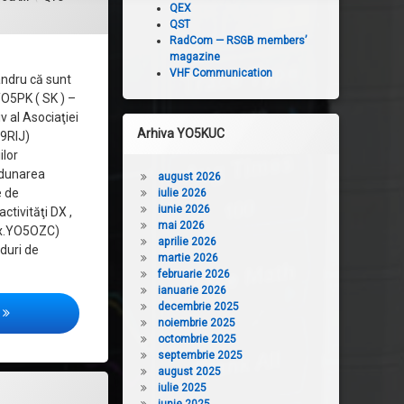
QEX
QST
RadCom — RSGB members’
magazine
VHF Communication
ndru că sunt
O5PK ( SK ) –
v al Asociaţiei
Arhiva YO5KUC
O9RIJ)
lor
 Adunarea
august 2026
e de
iulie 2026
iunie 2026
tivităţi DX ,
mai 2026
nx.YO5OZC)
aprilie 2026
duri de
martie 2026
februarie 2026
ianuarie 2026
decembrie 2025
QTC 270 – 05.02.2017
noiembrie 2025
octombrie 2025
septembrie 2025
august 2025
iulie 2025
69 – 29.01.2017