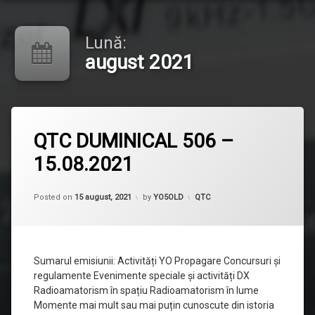
Lună:
august 2021
Lasă
QTC DUMINICAL 506 –
un
comentariu
15.08.2021
la
QTC
DUMINICAL
Updated on
15 august, 2021
506
Categorii:
Posted on
15 august, 2021
by
YO5OLD
QTC
–
15.08.2021
Sumarul emisiunii: Activități YO Propagare Concursuri și
regulamente Evenimente speciale și activități DX
Radioamatorism în spațiu Radioamatorism în lume
Momente mai mult sau mai puțin cunoscute din istoria