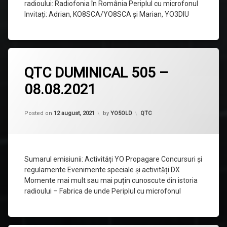
radioului: Radiofonia în România Periplul cu microfonul
Invitați: Adrian, KO8SCA/YO8SCA și Marian, YO3DIU
Lasă
QTC DUMINICAL 505 –
un
comentariu
08.08.2021
la
QTC
DUMINICAL
505
Categorii:
Posted on
12 august, 2021
by
YO5OLD
QTC
–
08.08.2021
Sumarul emisiunii: Activități YO Propagare Concursuri și
regulamente Evenimente speciale și activități DX
Momente mai mult sau mai puțin cunoscute din istoria
radioului – Fabrica de unde Periplul cu microfonul