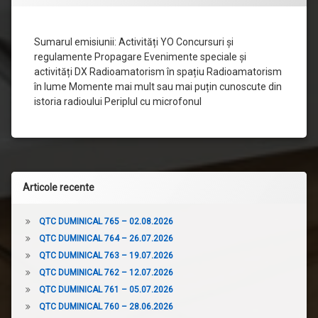
18.07.2021
Sumarul emisiunii: Activități YO Concursuri și
regulamente Propagare Evenimente speciale și
activități DX Radioamatorism în spațiu Radioamatorism
în lume Momente mai mult sau mai puțin cunoscute din
istoria radioului Periplul cu microfonul
Articole recente
QTC DUMINICAL 765 – 02.08.2026
QTC DUMINICAL 764 – 26.07.2026
QTC DUMINICAL 763 – 19.07.2026
QTC DUMINICAL 762 – 12.07.2026
QTC DUMINICAL 761 – 05.07.2026
QTC DUMINICAL 760 – 28.06.2026