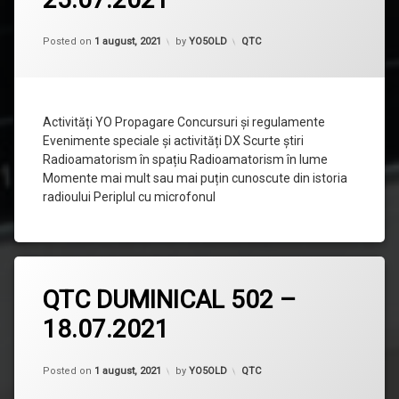
QTC
DUMINICAL
Updated on
1 august, 2021
503
Categorii:
Posted on
1 august, 2021
by
YO5OLD
QTC
–
25.07.2021
Activități YO Propagare Concursuri și regulamente
Evenimente speciale și activități DX Scurte știri
Radioamatorism în spațiu Radioamatorism în lume
Momente mai mult sau mai puțin cunoscute din istoria
radioului Periplul cu microfonul
Lasă
QTC DUMINICAL 502 –
un
comentariu
18.07.2021
la
QTC
DUMINICAL
502
Categorii:
Posted on
1 august, 2021
by
YO5OLD
QTC
–