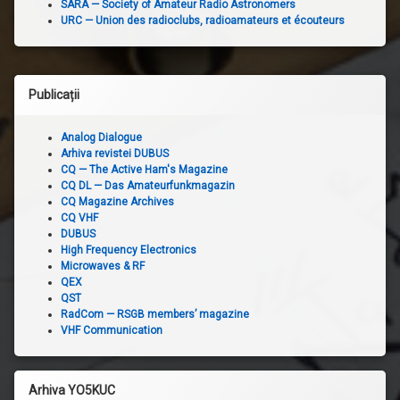
SARA — Society of Amateur Radio Astronomers
URC — Union des radioclubs, radioamateurs et écouteurs
Publicații
Analog Dialogue
Arhiva revistei DUBUS
CQ — The Active Ham's Magazine
CQ DL — Das Amateurfunkmagazin
CQ Magazine Archives
CQ VHF
DUBUS
High Frequency Electronics
Microwaves & RF
QEX
QST
RadCom — RSGB members’ magazine
VHF Communication
Arhiva YO5KUC