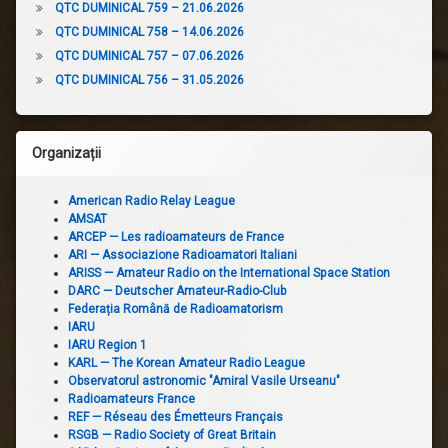
QTC DUMINICAL 759 – 21.06.2026
QTC DUMINICAL 758 – 14.06.2026
QTC DUMINICAL 757 – 07.06.2026
QTC DUMINICAL 756 – 31.05.2026
Organizații
American Radio Relay League
AMSAT
ARCEP — Les radioamateurs de France
ARI — Associazione Radioamatori Italiani
ARISS — Amateur Radio on the International Space Station
DARC — Deutscher Amateur-Radio-Club
Federația Română de Radioamatorism
IARU
IARU Region 1
KARL — The Korean Amateur Radio League
Observatorul astronomic "Amiral Vasile Urseanu"
Radioamateurs France
REF — Réseau des Émetteurs Français
RSGB — Radio Society of Great Britain