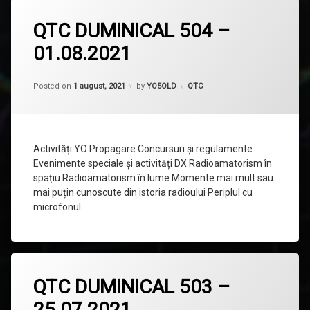
Lasă
QTC DUMINICAL 504 –
un
comentariu
01.08.2021
la
QTC
DUMINICAL
504
Categorii:
Posted on
1 august, 2021
by
YO5OLD
QTC
–
01.08.2021
Activități YO Propagare Concursuri și regulamente
Evenimente speciale și activități DX Radioamatorism în
spațiu Radioamatorism în lume Momente mai mult sau
mai puțin cunoscute din istoria radioului Periplul cu
microfonul
Lasă
QTC DUMINICAL 503 –
un
comentariu
25.07.2021
la