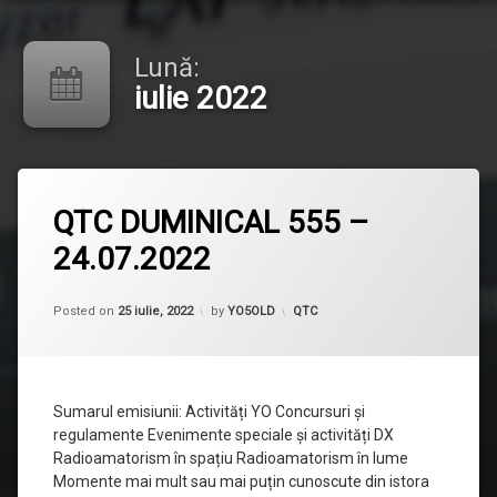
Lună:
iulie 2022
Lasă
QTC DUMINICAL 555 –
un
comentariu
24.07.2022
la
QTC
DUMINICAL
555
Categorii:
Posted on
25 iulie, 2022
by
YO5OLD
QTC
–
24.07.2022
Sumarul emisiunii: Activități YO Concursuri și
regulamente Evenimente speciale și activități DX
Radioamatorism în spațiu Radioamatorism în lume
Momente mai mult sau mai puțin cunoscute din istora