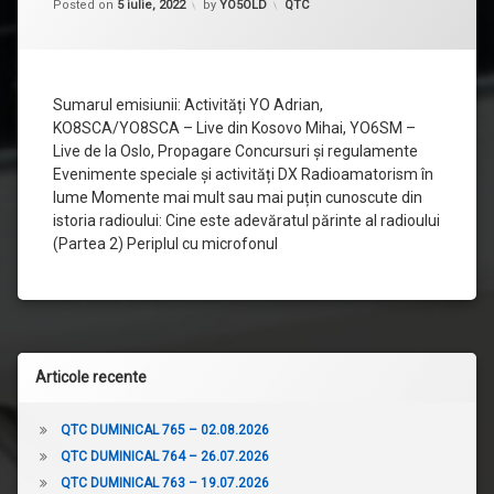
552
Categorii:
Posted on
5 iulie, 2022
by
YO5OLD
QTC
–
03.07.2022
Sumarul emisiunii: Activități YO Adrian,
KO8SCA/YO8SCA – Live din Kosovo Mihai, YO6SM –
Live de la Oslo, Propagare Concursuri și regulamente
Evenimente speciale și activități DX Radioamatorism în
lume Momente mai mult sau mai puțin cunoscute din
istoria radioului: Cine este adevăratul părinte al radioului
(Partea 2) Periplul cu microfonul
Articole recente
QTC DUMINICAL 765 – 02.08.2026
QTC DUMINICAL 764 – 26.07.2026
QTC DUMINICAL 763 – 19.07.2026