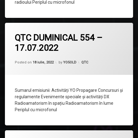
radioului Periplul cu microfonul
Lasă
QTC DUMINICAL 554 –
un
comentariu
17.07.2022
la
QTC
DUMINICAL
554
Categorii:
Posted on
18 iulie, 2022
by
YO5OLD
QTC
–
17.07.2022
Sumarul emisiunii: Activități YO Propagare Concursuri și
regulamente Evenimente speciale și activități DX
Radioamatorism în spațiu Radioamatorism în lume
Periplul cu microfonul
Lasă