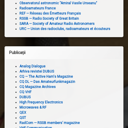
Observatorul astronomic "Amiral Vasile Urseanu"
Radioamateurs France
REF — Réseau des Émetteurs Français
RSGB — Radio Society of Great Britain
SARA — Society of Amateur Radio Astronomers
URC — Union des radioclubs, radioamateurs et écouteurs
Publicații
Analog Dialogue
Arhiva revistei DUBUS
CQ — The Active Ham's Magazine
CQ DL — Das Amateurfunkmagazin
CQ Magazine Archives
CQ VHF
DUBUS
High Frequency Electronics
Microwaves & RF
QEX
QST
RadCom — RSGB members’ magazine
VHF Communication