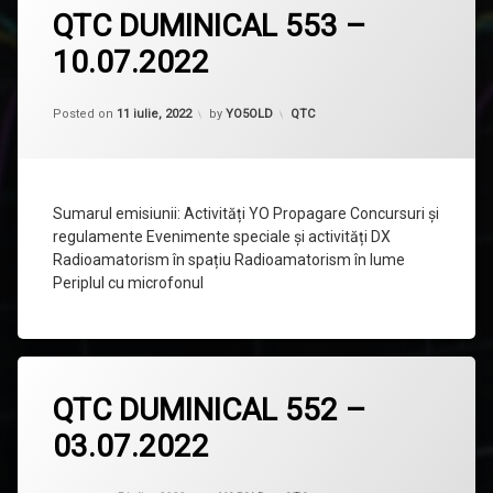
QTC DUMINICAL 553 –
un
comentariu
10.07.2022
la
QTC
DUMINICAL
553
Categorii:
Posted on
11 iulie, 2022
by
YO5OLD
QTC
–
10.07.2022
Sumarul emisiunii: Activități YO Propagare Concursuri și
regulamente Evenimente speciale și activități DX
Radioamatorism în spațiu Radioamatorism în lume
Periplul cu microfonul
Lasă
QTC DUMINICAL 552 –
un
comentariu
03.07.2022
la
QTC
DUMINICAL
Updated on
5 iulie, 2022