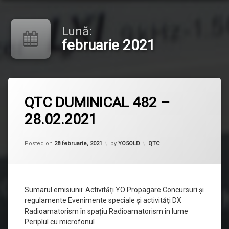
Lună:
februarie 2021
Lasă
QTC DUMINICAL 482 –
un
comentariu
28.02.2021
la
QTC
DUMINICAL
482
Categorii:
Posted on
28 februarie, 2021
by
YO5OLD
QTC
–
28.02.2021
Sumarul emisiunii: Activități YO Propagare Concursuri și
regulamente Evenimente speciale și activități DX
Radioamatorism în spațiu Radioamatorism în lume
Periplul cu microfonul