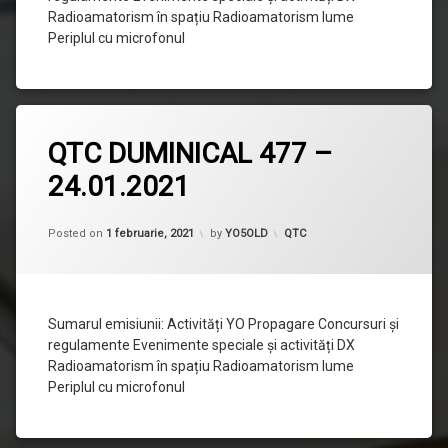
Radioamatorism în spațiu Radioamatorism lume
Periplul cu microfonul
Lasă
QTC DUMINICAL 477 –
un
comentariu
24.01.2021
la
QTC
DUMINICAL
Updated on
1 februarie, 2021
477
Categorii:
Posted on
1 februarie, 2021
by
YO5OLD
QTC
–
24.01.2021
Sumarul emisiunii: Activități YO Propagare Concursuri și
regulamente Evenimente speciale și activități DX
Radioamatorism în spațiu Radioamatorism lume
Periplul cu microfonul