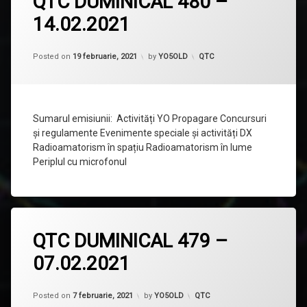
QTC DUMINICAL 480 –
comentariu
14.02.2021
la
QTC
DUMINICAL
Updated on
19 februarie, 2021
480
Categorii:
Posted on
19 februarie, 2021
by
YO5OLD
QTC
–
14.02.2021
Sumarul emisiunii: Activități YO Propagare Concursuri
și regulamente Evenimente speciale și activități DX
Radioamatorism în spațiu Radioamatorism în lume
Periplul cu microfonul
Lasă
QTC DUMINICAL 479 –
un
comentariu
07.02.2021
la
QTC
DUMINICAL
Updated on
7 februarie, 2021
479
Categorii:
Posted on
7 februarie, 2021
by
YO5OLD
QTC