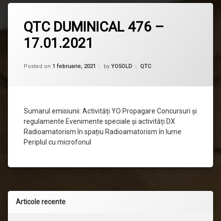
Lasă
QTC DUMINICAL 476 –
un
comentariu
17.01.2021
la
QTC
DUMINICAL
476
Categorii:
Posted on
1 februarie, 2021
by
YO5OLD
QTC
–
17.01.2021
Sumarul emisiunii: Activități YO Propagare Concursuri și
regulamente Evenimente speciale și activități DX
Radioamatorism în spațiu Radioamatorism în lume
Periplul cu microfonul
Articole recente