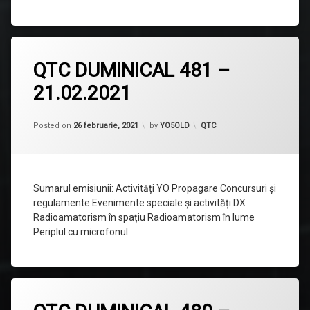
Lasă
QTC DUMINICAL 481 –
un
comentariu
21.02.2021
la
QTC
DUMINICAL
481
Categorii:
Posted on
26 februarie, 2021
by
YO5OLD
QTC
–
21.02.2021
Sumarul emisiunii: Activități YO Propagare Concursuri și
regulamente Evenimente speciale și activități DX
Radioamatorism în spațiu Radioamatorism în lume
Periplul cu microfonul
Lasă
un