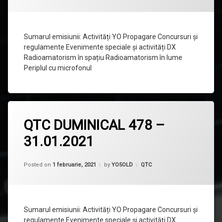
–
07.02.2021
Sumarul emisiunii: Activități YO Propagare Concursuri și
regulamente Evenimente speciale și activități DX
Radioamatorism în spațiu Radioamatorism în lume
Periplul cu microfonul
Lasă
QTC DUMINICAL 478 –
un
comentariu
31.01.2021
la
QTC
DUMINICAL
478
Categorii:
Posted on
1 februarie, 2021
by
YO5OLD
QTC
–
31.01.2021
Sumarul emisiunii: Activități YO Propagare Concursuri și
regulamente Evenimente speciale și activități DX