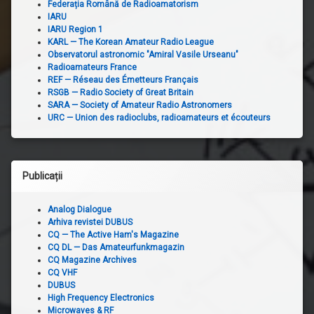
Federația Română de Radioamatorism
IARU
IARU Region 1
KARL — The Korean Amateur Radio League
Observatorul astronomic "Amiral Vasile Urseanu"
Radioamateurs France
REF — Réseau des Émetteurs Français
RSGB — Radio Society of Great Britain
SARA — Society of Amateur Radio Astronomers
URC — Union des radioclubs, radioamateurs et écouteurs
Publicații
Analog Dialogue
Arhiva revistei DUBUS
CQ — The Active Ham's Magazine
CQ DL — Das Amateurfunkmagazin
CQ Magazine Archives
CQ VHF
DUBUS
High Frequency Electronics
Microwaves & RF