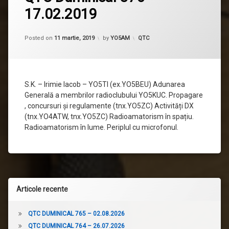
comentariu
17.02.2019
la
QTC
Duminical
Updated on
11 martie, 2019
376
Categorii:
Posted on
11 martie, 2019
by
YO5AM
QTC
–
17.02.2019
S.K. – Irimie Iacob – YO5TI (ex.YO5BEU) Adunarea
Generală a membrilor radioclubului YO5KUC. Propagare
, concursuri și regulamente (tnx.YO5ZC) Activități DX
(tnx.YO4ATW, tnx.YO5ZC) Radioamatorism în spațiu.
Radioamatorism în lume. Periplul cu microfonul.
Articole recente
QTC DUMINICAL 765 – 02.08.2026
QTC DUMINICAL 764 – 26.07.2026