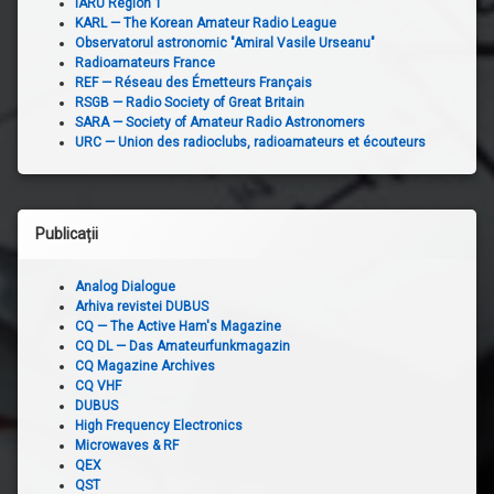
IARU Region 1
KARL — The Korean Amateur Radio League
Observatorul astronomic "Amiral Vasile Urseanu"
Radioamateurs France
REF — Réseau des Émetteurs Français
RSGB — Radio Society of Great Britain
SARA — Society of Amateur Radio Astronomers
URC — Union des radioclubs, radioamateurs et écouteurs
Publicații
Analog Dialogue
Arhiva revistei DUBUS
CQ — The Active Ham's Magazine
CQ DL — Das Amateurfunkmagazin
CQ Magazine Archives
CQ VHF
DUBUS
High Frequency Electronics
Microwaves & RF
QEX
QST