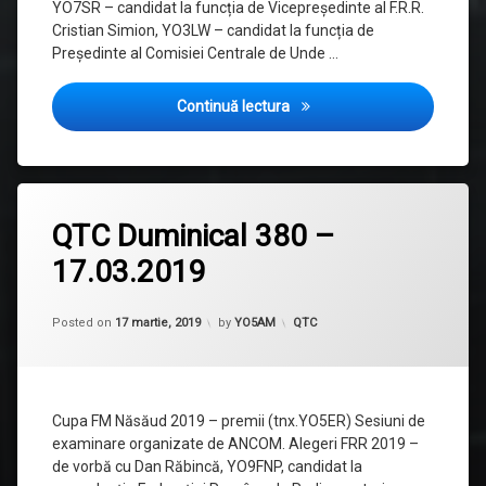
YO7SR – candidat la funcția de Vicepreședinte al F.R.R.
Cristian Simion, YO3LW – candidat la funcția de
Președinte al Comisiei Centrale de Unde …
Alegeri FRR 2019 – noi candi
Continuă lectura
Lasă
QTC Duminical 380 –
un
comentariu
17.03.2019
la
QTC
Duminical
Updated on
17 martie, 2019
380
Categorii:
Posted on
17 martie, 2019
by
YO5AM
QTC
–
17.03.2019
Cupa FM Năsăud 2019 – premii (tnx.YO5ER) Sesiuni de
examinare organizate de ANCOM. Alegeri FRR 2019 –
de vorbă cu Dan Răbincă, YO9FNP, candidat la