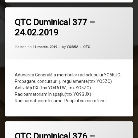
Lasă
QTC Duminical 377 –
un
comentariu
24.02.2019
la
QTC
Duminical
Updated on
11 martie, 2019
377
Categorii:
Posted on
11 martie, 2019
by
YO5AM
QTC
–
24.02.2019
Adunarea Generală a membrilor radioclubului YO5KUC.
Propagare, concursuri și regulamente(tnx.YO5ZC)
Activități DX (tnx.YO4ATW , tnx.YO5ZC)
Radioamatorism în spațiu(tnx.YO9GJX)
Radioamatorism în lume. Periplul cu microfonul.
Lasă
QTC Duminical 376 –
un