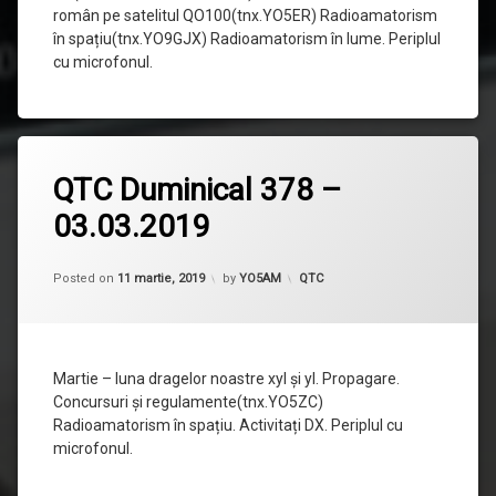
român pe satelitul QO100(tnx.YO5ER) Radioamatorism
în spațiu(tnx.YO9GJX) Radioamatorism în lume. Periplul
cu microfonul.
Lasă
QTC Duminical 378 –
un
comentariu
03.03.2019
la
QTC
Duminical
378
Categorii:
Posted on
11 martie, 2019
by
YO5AM
QTC
–
03.03.2019
Martie – luna dragelor noastre xyl și yl. Propagare.
Concursuri și regulamente(tnx.YO5ZC)
Radioamatorism în spațiu. Activitați DX. Periplul cu
microfonul.