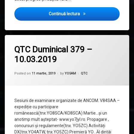
Alegeri FRR 2019
Continuă lectura
Lasă
QTC Duminical 379 –
un
comentariu
10.03.2019
la
QTC
Duminical
379
Categorii:
Posted on
11 martie, 2019
by
YO5AM
QTC
–
10.03.2019
Sesiuni de examinare organizate de ANCOM. V84SAA –
expediție cu participare
românească(tnx.YO8SCA/KO8SCA) Martie…și un
anotimp mult așteptat- www.yo7jyl.ro. Propagare ,
concursuri și regulamente(tnx. YO5ZC) Activități
DX(tnx.YO4ATW, tnx.YO5ZC) Premieră YO . Ăl dintâi