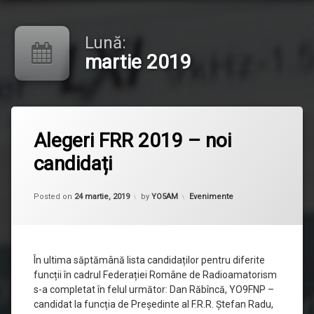
Lună:
martie 2019
Lasă
Alegeri FRR 2019 – noi
un
comentariu
candidați
la
Alegeri
FRR
Updated on
24 martie, 2019
2019
Categorii:
Posted on
24 martie, 2019
by
YO5AM
Evenimente
–
noi
candidați
În ultima săptămână lista candidaților pentru diferite
funcții în cadrul Federației Române de Radioamatorism
s-a completat în felul următor: Dan Răbîncă, YO9FNP –
candidat la funcția de Președinte al F.R.R. Ștefan Radu,