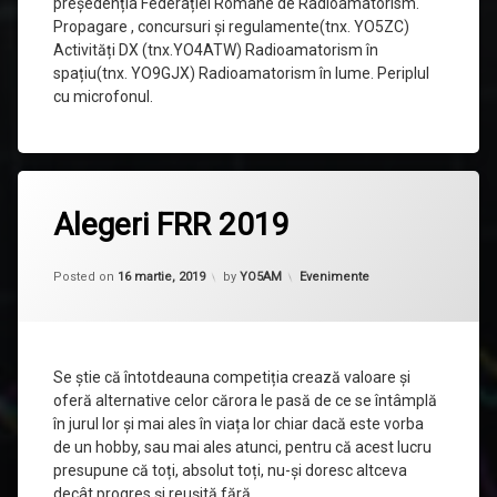
președenția Federației Române de Radioamatorism.
Propagare , concursuri și regulamente(tnx. YO5ZC)
Activități DX (tnx.YO4ATW) Radioamatorism în
spațiu(tnx. YO9GJX) Radioamatorism în lume. Periplul
cu microfonul.
Lasă
Alegeri FRR 2019
un
comentariu
la
Updated on
19 martie, 2019
Alegeri
Categorii:
Posted on
16 martie, 2019
by
YO5AM
Evenimente
FRR
2019
Se știe că întotdeauna competiția crează valoare și
oferă alternative celor cărora le pasă de ce se întâmplă
în jurul lor și mai ales în viața lor chiar dacă este vorba
de un hobby, sau mai ales atunci, pentru că acest lucru
presupune că toți, absolut toți, nu-și doresc altceva
decât progres și reușită fără …