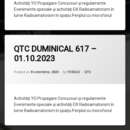
Activități YO Propagare Concursuri și regulamente
Evenimente speciale și activități DX Radioamatorism în
lume Radioamatorism în spațiu Periplul cu microfonul
Lasă
QTC DUMINICAL 617 –
un
comentariu
01.10.2023
la
QTC
DUMINICAL
617
Categorii:
Posted on
8 octombrie, 2023
by
YO5OLD
QTC
–
01.10.2023
Activități YO Propagare Concursuri și regulamente
Evenimente speciale și activități DX Radioamatorism în
lume Radioamatorism în spațiu Periplul cu microfonul