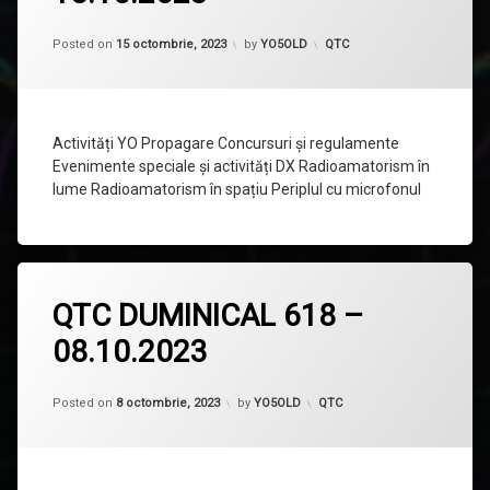
QTC
DUMINICAL
619
Categorii:
Posted on
15 octombrie, 2023
by
YO5OLD
QTC
–
15.10.2023
Activități YO Propagare Concursuri și regulamente
Evenimente speciale și activități DX Radioamatorism în
lume Radioamatorism în spațiu Periplul cu microfonul
Lasă
QTC DUMINICAL 618 –
un
comentariu
08.10.2023
la
QTC
DUMINICAL
618
Categorii:
Posted on
8 octombrie, 2023
by
YO5OLD
QTC
–
08.10.2023