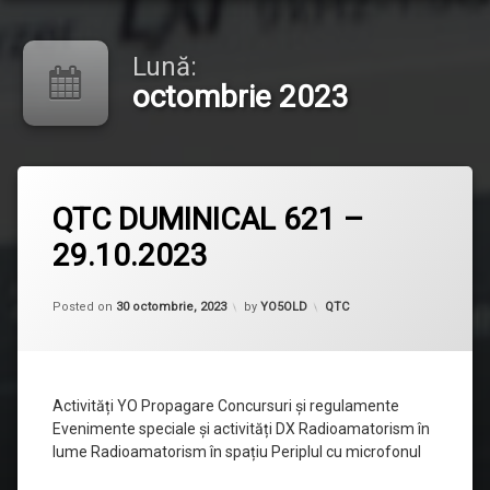
Lună:
octombrie 2023
Lasă
QTC DUMINICAL 621 –
un
comentariu
29.10.2023
la
QTC
DUMINICAL
621
Categorii:
Posted on
30 octombrie, 2023
by
YO5OLD
QTC
–
29.10.2023
Activități YO Propagare Concursuri și regulamente
Evenimente speciale și activități DX Radioamatorism în
lume Radioamatorism în spațiu Periplul cu microfonul