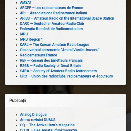
AMSAT
ARCEP — Les radioamateurs de France
ARI — Associazione Radioamatori Italiani
ARISS — Amateur Radio on the International Space Station
DARC — Deutscher Amateur-Radio-Club
Federația Română de Radioamatorism
IARU
IARU Region 1
KARL — The Korean Amateur Radio League
Observatorul astronomic "Amiral Vasile Urseanu"
Radioamateurs France
REF — Réseau des Émetteurs Français
RSGB — Radio Society of Great Britain
SARA — Society of Amateur Radio Astronomers
URC — Union des radioclubs, radioamateurs et écouteurs
Publicații
Analog Dialogue
Arhiva revistei DUBUS
CQ — The Active Ham's Magazine
CQ DL — Das Amateurfunkmagazin