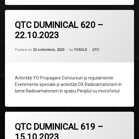
Lasă
QTC DUMINICAL 620 –
un
comentariu
22.10.2023
la
QTC
DUMINICAL
620
Categorii:
Posted on
22 octombrie, 2023
by
YO5OLD
QTC
–
22.10.2023
Activități YO Propagare Concursuri și regulamente
Evenimente speciale și activități DX Radioamatorism în
lume Radioamatorism în spațiu Periplul cu microfonul
Lasă
QTC DUMINICAL 619 –
un
comentariu
15.10.2023
la