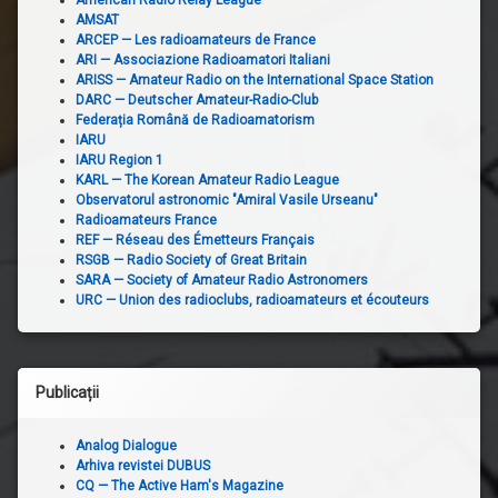
AMSAT
ARCEP — Les radioamateurs de France
ARI — Associazione Radioamatori Italiani
ARISS — Amateur Radio on the International Space Station
DARC — Deutscher Amateur-Radio-Club
Federația Română de Radioamatorism
IARU
IARU Region 1
KARL — The Korean Amateur Radio League
Observatorul astronomic "Amiral Vasile Urseanu"
Radioamateurs France
REF — Réseau des Émetteurs Français
RSGB — Radio Society of Great Britain
SARA — Society of Amateur Radio Astronomers
URC — Union des radioclubs, radioamateurs et écouteurs
Publicații
Analog Dialogue
Arhiva revistei DUBUS
CQ — The Active Ham's Magazine