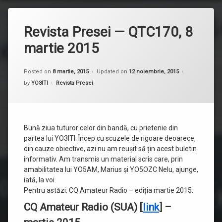
Revista Presei — QTC170, 8
martie 2015
Posted on
8 martie, 2015
Updated on
12 noiembrie, 2015
Categorii:
by
YO3ITI
Revista Presei
Bună ziua tuturor celor din bandă, cu prietenie din
partea lui YO3ITI. Încep cu scuzele de rigoare deoarece,
din cauze obiective, azi nu am reușit să țin acest buletin
informativ. Am transmis un material scris care, prin
amabilitatea lui YO5AM, Marius și YO5OZC Nelu, ajunge,
iată, la voi.
Pentru astăzi: CQ Amateur Radio – ediția martie 2015:
CQ Amateur Radio (SUA) [
link
] –