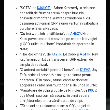
”SOTA”, de
KJ6HOT
– Adam Kimmerly; o relatare
deosebit de frumos scrisă despre bucuria
drumețiilor montane și întrepătrunderea ei cu
pasiunea activării în QRP a unor vârfuri în sălbăticia
cordilierei Sierra Nevada;
”Cu trei watt, într-o călătorie”, de
AH6CY
, Hirohi
Kato; povestea unei croaziere pe coasta Norvegiei
și QSO-urile unui ”ham” împătimit de operarea în
/MM;
”The Rockmitey”, de
K4YFR
, Ed Cobb și
AJ4YN
, Ray
Kaufmann; un kit de transceiver QRP extrem de
simplu de realizat;
”O antenă portabilă pentru 7 benzi”, de
K1EHZ
, Jay
Taft; articolul prezintă o soluție radiantă pentru
operarea HF în mobil, atunci când se dorește
acoperirea câtor mai multor benzi de unde scurte;
”Vânătoare de vulpi și cutiile de Pringles”, de
K0OV
,
Joe Moell, sau cum să ascunzi în plină vedere
emițătoarele pentru vânătoarea de vulpi;
”70 de ani de radioamatorism și CQ”, pagini de