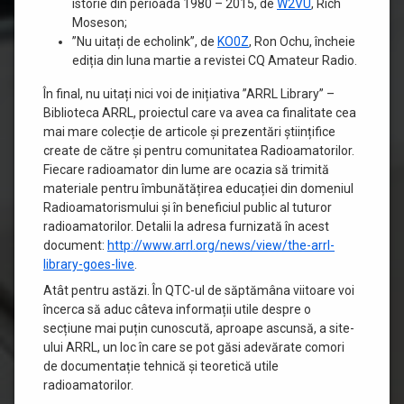
istorie din perioada 1980 – 2015, de
W2VU
, Rich
Moseson;
”Nu uitați de echolink”, de
KO0Z
, Ron Ochu, încheie
ediția din luna martie a revistei CQ Amateur Radio.
În final, nu uitați nici voi de inițiativa ”ARRL Library” –
Biblioteca ARRL, proiectul care va avea ca finalitate cea
mai mare colecție de articole și prezentări științifice
create de către și pentru comunitatea Radioamatorilor.
Fiecare radioamator din lume are ocazia să trimită
materiale pentru îmbunătățirea educației din domeniul
Radioamatorismului și în beneficiul public al tuturor
radioamatorilor. Detalii la adresa furnizată în acest
document:
http://www.arrl.org/news/view/the-arrl-
library-goes-live
.
Atât pentru astăzi. În QTC-ul de săptămâna viitoare voi
încerca să aduc câteva informații utile despre o
secțiune mai puțin cunoscută, aproape ascunsă, a site-
ului ARRL, un loc în care se pot găsi adevărate comori
de documentație tehnică și teoretică utile
radioamatorilor.