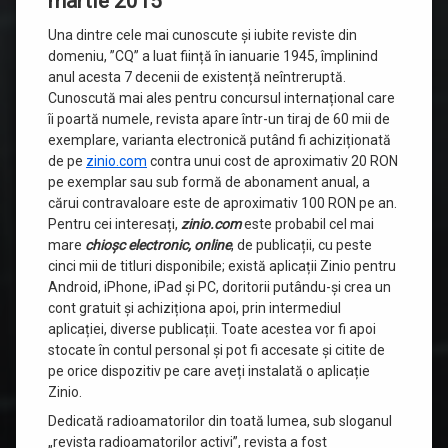
martie 2015
Una dintre cele mai cunoscute și iubite reviste din
domeniu, ”CQ” a luat ființă în ianuarie 1945, împlinind
anul acesta 7 decenii de existență neîntreruptă.
Cunoscută mai ales pentru concursul internațional care
îi poartă numele, revista apare într-un tiraj de 60 mii de
exemplare, varianta electronică putând fi achiziționată
de pe
zinio.com
contra unui cost de aproximativ 20 RON
pe exemplar sau sub formă de abonament anual, a
cărui contravaloare este de aproximativ 100 RON pe an.
Pentru cei interesați,
zinio.com
este probabil cel mai
mare
chioșc electronic, online
, de publicații, cu peste
cinci mii de titluri disponibile; există aplicații Zinio pentru
Android, iPhone, iPad și PC, doritorii putându-și crea un
cont gratuit și achiziționa apoi, prin intermediul
aplicației, diverse publicații. Toate acestea vor fi apoi
stocate în contul personal și pot fi accesate și citite de
pe orice dispozitiv pe care aveți instalată o aplicație
Zinio.
Dedicată radioamatorilor din toată lumea, sub sloganul
„revista radioamatorilor activi”, revista a fost