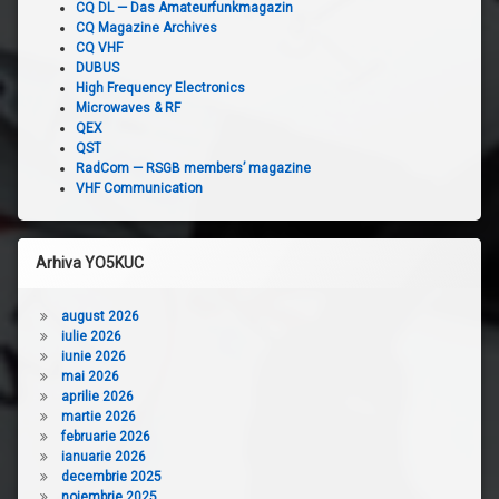
CQ DL — Das Amateurfunkmagazin
CQ Magazine Archives
CQ VHF
DUBUS
High Frequency Electronics
Microwaves & RF
QEX
QST
RadCom — RSGB members’ magazine
VHF Communication
Arhiva YO5KUC
august 2026
iulie 2026
iunie 2026
mai 2026
aprilie 2026
martie 2026
februarie 2026
ianuarie 2026
decembrie 2025
noiembrie 2025