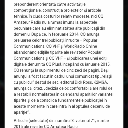
preponderent orientată către activitățile
competiționale, construcția proiectelor și articole
tehnice. În ciuda costurilor relativ modeste, nici CQ
Amateur Radio nu a rămas imună la aspectele
pecuniare care au eliminat atâtea alte publicații din
domeniu. După ce, în februarie 2014, CQ anunța
preluarea celor trei publicații înrudite – Popular
Communications, CQ VHF și WorldRadio Online
abandonând edițiile tipărite ale revistelor Popular
Communications și CQ VHF – și publicarea unei ediții
digitale denumită CQ Plus!, începând cu ianuarie 2015,
CQ renunță la suplimentul de cincizeci de pagini. Deși
anunțul a fost făcut în cadrul unui comunicat tip „relații
cu publicul” destul de sec, editorul Dick Ross, K2MGA,
anunța că, citez, „decizia deloc confortabilă are rolul de
a restabili normalitatea în calendarul aparițiilor variantei
tipărite și de a consolida fundamentele publicației în
aceste momente în care intră în al optulea deceniu de
apariție”…
Articole (selectate) din numărul 3, volumul 71, martie
2015 ale revistei CQ Amateur Radio: