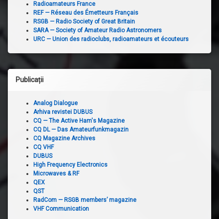
Radioamateurs France
REF — Réseau des Émetteurs Français
RSGB — Radio Society of Great Britain
SARA — Society of Amateur Radio Astronomers
URC — Union des radioclubs, radioamateurs et écouteurs
Publicații
Analog Dialogue
Arhiva revistei DUBUS
CQ — The Active Ham's Magazine
CQ DL — Das Amateurfunkmagazin
CQ Magazine Archives
CQ VHF
DUBUS
High Frequency Electronics
Microwaves & RF
QEX
QST
RadCom — RSGB members’ magazine
VHF Communication