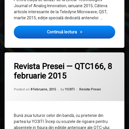
Journal of Analog Innovation, ianuarie 2015; Câteva
articole interesante de la Teledyne Microwave; QST,
martie 2015, ediție specială dedicată antenelor. …
Revista Presei — QTC167, 15
Continuă lectura
Etichetat
Analog
Revista Presei — QTC166, 8
Devices
februarie 2015
Analog
Dialogue
Updated on
1 octombrie, 2015
ARRL
Categorii:
Posted on
8 februarie, 2015
by
YO3ITI
Revista Presei
revista
presei
Bună ziua tuturor celor din bandă, cu prietenie din
partea lui YO3ITI. Încep cu scuzele de rigoare pentru
absențele in figura din edițiile anterioare ale QTC-ului.