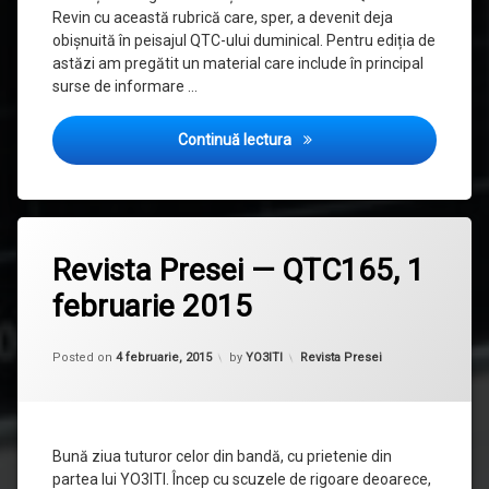
Revin cu această rubrică care, sper, a devenit deja
obișnuită în peisajul QTC-ului duminical. Pentru ediția de
astăzi am pregătit un material care include în principal
surse de informare …
Revista Presei — QTC166, 8 
Continuă lectura
Etichetat
Analog
Revista Presei — QTC165, 1
Devices
februarie 2015
Analog
Dialogue
Updated on
12 noiembrie, 2015
QEX
Categorii:
Posted on
4 februarie, 2015
by
YO3ITI
Revista Presei
QST
revista
presei
Bună ziua tuturor celor din bandă, cu prietenie din
partea lui YO3ITI. Încep cu scuzele de rigoare deoarece,