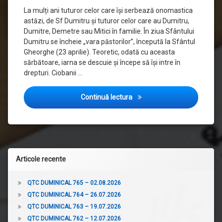
La mulți ani tuturor celor care își serbează onomastica
astăzi, de Sf Dumitru și tuturor celor care au Dumitru,
Dumitre, Demetre sau Mitici în familie. În ziua Sfântului
Dumitru se încheie „vara păstorilor”, începută la Sfântul
Gheorghe (23 aprilie). Teoretic, odată cu aceasta
sărbătoare, iarna se descuie și începe să își intre în
drepturi. Ciobanii …
Revista Presei — QTC151, 2
Continuă lectura
Articole recente
QTC DUMINICAL 765 – 02.08.2026
QTC DUMINICAL 764 – 26.07.2026
QTC DUMINICAL 763 – 19.07.2026
QTC DUMINICAL 762 – 12.07.2026