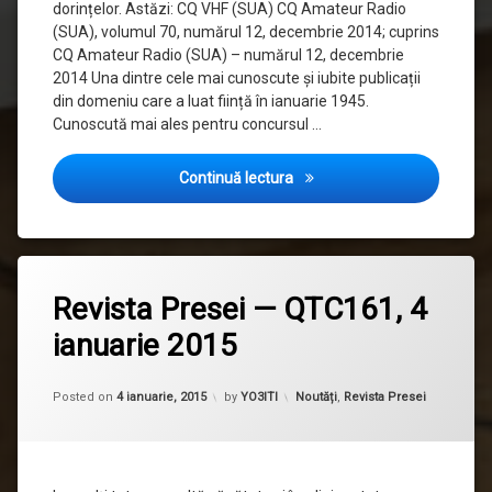
dorințelor. Astăzi: CQ VHF (SUA) CQ Amateur Radio
(SUA), volumul 70, numărul 12, decembrie 2014; cuprins
CQ Amateur Radio (SUA) – numărul 12, decembrie
2014 Una dintre cele mai cunoscute și iubite publicații
din domeniu care a luat ființă în ianuarie 1945.
Cunoscută mai ales pentru concursul …
Revista Presei — QTC162, 11
Continuă lectura
Etichetat
revista
Revista Presei — QTC161, 4
presei
ianuarie 2015
Updated on
30 septembrie, 2015
Categorii:
Posted on
4 ianuarie, 2015
by
YO3ITI
Noutăți
,
Revista Presei