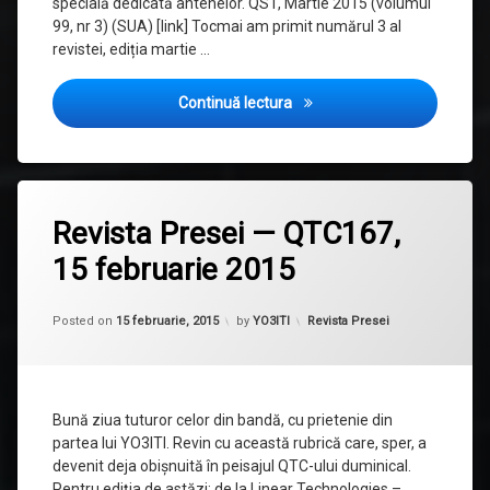
specială dedicată antenelor. QST, Martie 2015 (volumul
99, nr 3) (SUA) [link] Tocmai am primit numărul 3 al
revistei, ediția martie …
Revista Presei — QTC168, 22
Continuă lectura
Etichetat
LTC2983
Revista Presei — QTC167,
revista
15 februarie 2015
presei
Updated on
1 octombrie, 2015
Categorii:
Posted on
15 februarie, 2015
by
YO3ITI
Revista Presei
Bună ziua tuturor celor din bandă, cu prietenie din
partea lui YO3ITI. Revin cu această rubrică care, sper, a
devenit deja obișnuită în peisajul QTC-ului duminical.
Pentru ediția de astăzi: de la Linear Technologies –