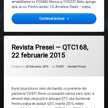
amabilitatea lui YO5AM, Marius și YO5OZC Nelu, ajunge,
iată, la voi. Pentru astăzi: CQ Amateur Radio – ediția …
Revista Presei — QTC170, 8
Continuă lectura
Etichetat
revista
Revista Presei — QTC168,
presei
22 februarie 2015
Updated on
12 noiembrie, 2015
Categorii:
Posted on
22 februarie, 2015
by
YO3ITI
Revista Presei
Bună ziua tuturor celor din bandă, cu prietenie din
partea lui YO3ITI. Revin cu această rubrică care, sper, a
devenit deja obișnuită în peisajul QTC-ului duminical.
Pentru ediția de astăzi: QST, martie 2015, ediție