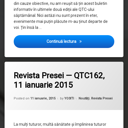
din cauze obiective, nu am reușit să țin acest buletin
informativ în ultimele două ediții ale QTC-ului
săptămânal. Nici astăzi nu sunt prezent în eter,
evenimente mai puțin plăcute m-au ținut departe de
voi. Țin însă la …
Revista Presei — QTC165, 1 
Continuă lectura
Etichetat
revista
Revista Presei — QTC162,
presei
11 ianuarie 2015
Updated on
30 septembrie, 2015
Categorii:
Posted on
11 ianuarie, 2015
by
YO3ITI
Noutăți
,
Revista Presei
La mulți tuturor, multă sănătate și împlinirea tuturor