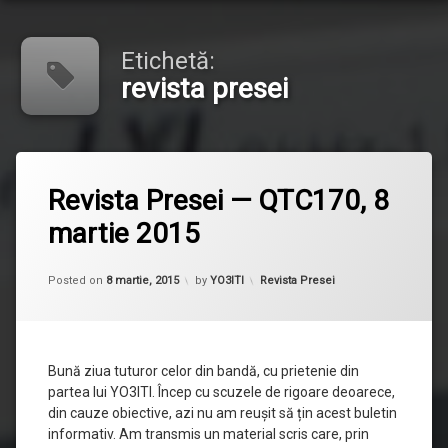
Etichetă:
revista presei
Etichetat
revista
Revista Presei — QTC170, 8
presei
martie 2015
Updated on
12 noiembrie, 2015
Categorii:
Posted on
8 martie, 2015
by
YO3ITI
Revista Presei
Bună ziua tuturor celor din bandă, cu prietenie din
partea lui YO3ITI. Încep cu scuzele de rigoare deoarece,
din cauze obiective, azi nu am reușit să țin acest buletin
informativ. Am transmis un material scris care, prin