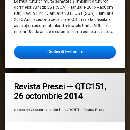
La mulți tuturor, multă sănătate și împlinirea tuturor
dorințelor. Astăzi: QST (SUA) – ianuarie 2015 RadCom
(UK) – vol. 91, nr. 1, ianuarie 2015 QST (SUA) – ianuarie
2015 Anul acesta în decembrie QST, revista oficială a
asociației radioamatorilor din Statele Unite, ARRL, va
împlini 100 de ani de existență. Prima ediție a revistei a
…
Revista Presei — QTC161, 4 
Continuă lectura
Etichetat
revista
Revista Presei — QTC151,
presei
26 octombrie 2014
Updated on
12 noiembrie, 2015
Categorii:
Posted on
26 octombrie, 2014
by
YO3ITI
Revista Presei