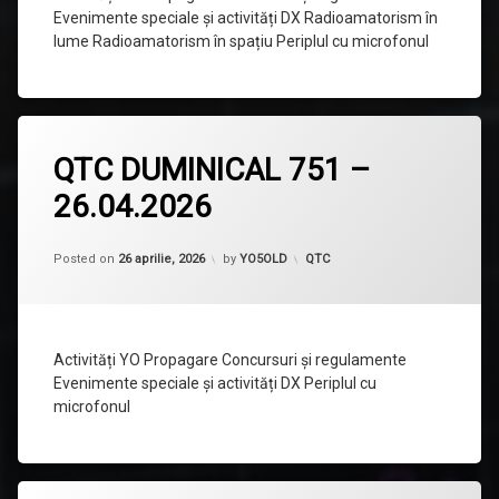
Evenimente speciale și activități DX Radioamatorism în
lume Radioamatorism în spațiu Periplul cu microfonul
Lasă
QTC DUMINICAL 751 –
un
comentariu
26.04.2026
la
QTC
DUMINICAL
751
Categorii:
Posted on
26 aprilie, 2026
by
YO5OLD
QTC
–
26.04.2026
Activități YO Propagare Concursuri și regulamente
Evenimente speciale și activități DX Periplul cu
microfonul