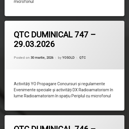
microfonul
Lasă
QTC DUMINICAL 747 –
un
comentariu
29.03.2026
la
QTC
DUMINICAL
Updated on
30 martie, 2026
747
Categorii:
Posted on
30 martie, 2026
by
YO5OLD
QTC
–
29.03.2026
Activități YO Propagare Concursuri și regulamente
Evenimente speciale și activități DX Radioamatorism în
lume Radioamatorism în spațiu Periplul cu microfonul
Lasă
un