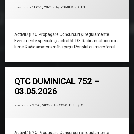
DUMINICAL
753
Categorii:
Posted on
11 mai, 2026
by
YO5OLD
QTC
–
10.05.2026
Activități YO Propagare Concursuri și regulamente
Evenimente speciale și activități DX Radioamatorism în
lume Radioamatorism în spațiu Periplul cu microfonul
Lasă
QTC DUMINICAL 752 –
un
comentariu
03.05.2026
la
QTC
DUMINICAL
752
Categorii:
Posted on
3 mai, 2026
by
YO5OLD
QTC
–
03.05.2026
Activități YO Propagare Concursuri și regulamente