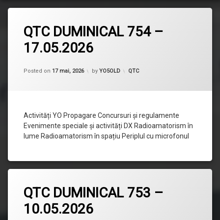
Lasă
QTC DUMINICAL 754 –
un
comentariu
17.05.2026
la
QTC
DUMINICAL
754
Categorii:
Posted on
17 mai, 2026
by
YO5OLD
QTC
–
17.05.2026
Activități YO Propagare Concursuri și regulamente
Evenimente speciale și activități DX Radioamatorism în
lume Radioamatorism în spațiu Periplul cu microfonul
Lasă
QTC DUMINICAL 753 –
un
comentariu
10.05.2026
la
QTC