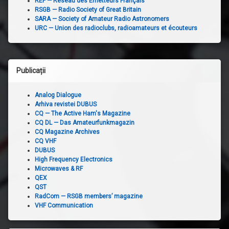
REF — Réseau des Émetteurs Français
RSGB — Radio Society of Great Britain
SARA — Society of Amateur Radio Astronomers
URC — Union des radioclubs, radioamateurs et écouteurs
Publicații
Analog Dialogue
Arhiva revistei DUBUS
CQ — The Active Ham's Magazine
CQ DL — Das Amateurfunkmagazin
CQ Magazine Archives
CQ VHF
DUBUS
High Frequency Electronics
Microwaves & RF
QEX
QST
RadCom — RSGB members’ magazine
VHF Communication