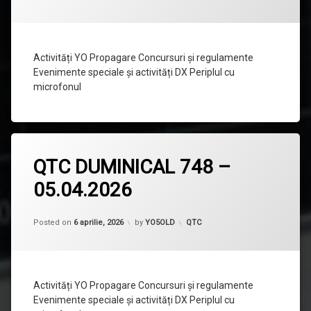
–
12.04.2026
Activități YO Propagare Concursuri și regulamente
Evenimente speciale și activități DX Periplul cu
microfonul
Lasă
QTC DUMINICAL 748 –
un
comentariu
05.04.2026
la
QTC
DUMINICAL
748
Categorii:
Posted on
6 aprilie, 2026
by
YO5OLD
QTC
–
05.04.2026
Activități YO Propagare Concursuri și regulamente
Evenimente speciale și activități DX Periplul cu