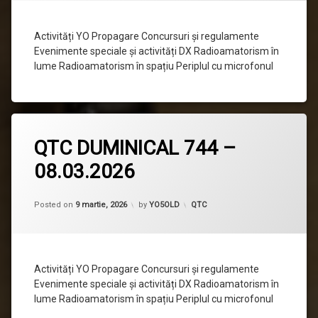
Activități YO Propagare Concursuri și regulamente
Evenimente speciale și activități DX Radioamatorism în
lume Radioamatorism în spațiu Periplul cu microfonul
Lasă
QTC DUMINICAL 744 –
un
comentariu
08.03.2026
la
QTC
DUMINICAL
744
Categorii:
Posted on
9 martie, 2026
by
YO5OLD
QTC
–
08.03.2026
Activități YO Propagare Concursuri și regulamente
Evenimente speciale și activități DX Radioamatorism în
lume Radioamatorism în spațiu Periplul cu microfonul