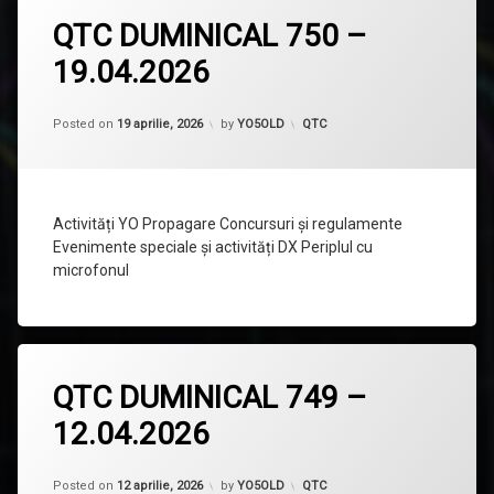
Lasă
QTC DUMINICAL 750 –
un
comentariu
19.04.2026
la
QTC
DUMINICAL
750
Categorii:
Posted on
19 aprilie, 2026
by
YO5OLD
QTC
–
19.04.2026
Activități YO Propagare Concursuri și regulamente
Evenimente speciale și activități DX Periplul cu
microfonul
Lasă
QTC DUMINICAL 749 –
un
comentariu
12.04.2026
la
QTC
DUMINICAL
749
Categorii:
Posted on
12 aprilie, 2026
by
YO5OLD
QTC