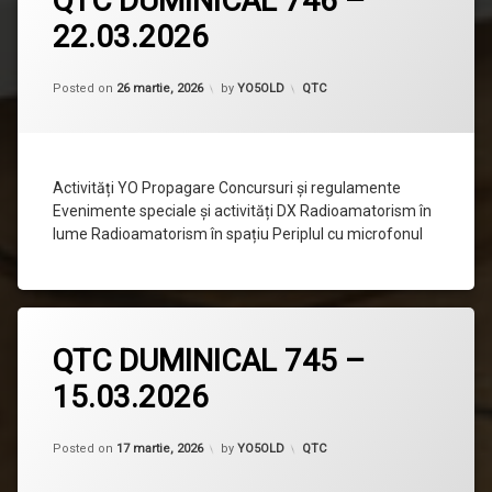
QTC DUMINICAL 746 –
comentariu
22.03.2026
la
QTC
DUMINICAL
746
Categorii:
Posted on
26 martie, 2026
by
YO5OLD
QTC
–
22.03.2026
Activități YO Propagare Concursuri și regulamente
Evenimente speciale și activități DX Radioamatorism în
lume Radioamatorism în spațiu Periplul cu microfonul
Lasă
QTC DUMINICAL 745 –
un
comentariu
15.03.2026
la
QTC
DUMINICAL
745
Categorii:
Posted on
17 martie, 2026
by
YO5OLD
QTC
–
15.03.2026