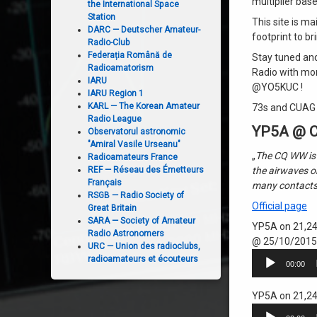
multiplier bas
the International Space
Station
This site is m
DARC — Deutscher Amateur-
footprint to b
Radio-Club
Federația Română de
Stay tuned and
Radioamatorism
Radio with mor
IARU
@YO5KUC !
IARU Region 1
KARL — The Korean Amateur
73s and CUAG 
Radio League
YP5A @ C
Observatorul astronomic
"Amiral Vasile Urseanu"
„
The CQ WW is 
Radioamateurs France
REF — Réseau des Émetteurs
the airwaves o
Français
many contacts 
RSGB — Radio Society of
Official page
Great Britain
SARA — Society of Amateur
YP5A on 21,24
Radio Astronomers
@ 25/10/2015 
URC — Union des radioclubs,
Player
radioamateurs et écouteurs
00:00
audio
YP5A on 21,24
Player