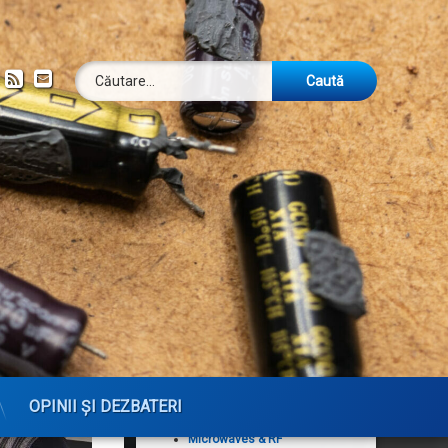
Caută după:
ok
om
YouTube
RSS
Email
Publicații
Analog Dialogue
Arhiva revistei DUBUS
CQ — The Active Ham's
Magazine
CQ DL — Das
Amateurfunkmagazin
CQ Magazine Archives
CQ VHF
DUBUS
OPINII ȘI DEZBATERI
High Frequency Electronics
Microwaves & RF