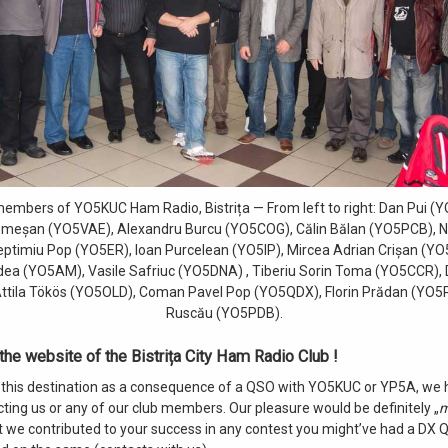
embers of YO5KUC Ham Radio, Bistrița — From left to right: Dan Pui (
meșan (YO5VAE), Alexandru Burcu (YO5COG), Călin Bălan (YO5PCB), N
ptimiu Pop (YO5ER), Ioan Purcelean (YO5IP), Mircea Adrian Crișan (YO
ldea (YO5AM), Vasile Safriuc (YO5DNA) , Tiberiu Sorin Toma (YO5CCR),
ttila Tökös (YO5OLD), Coman Pavel Pop (YO5QDX), Florin Prădan (YO5P
Ruscău (YO5PDB).
he website of the Bistrița City Ham Radio Club !
 this destination as a consequence of a QSO with YO5KUC or YP5A, we 
ting us or any of our club members. Our pleasure would be definitely „
m
 we contributed to your success in any contest you might’ve had a DX 