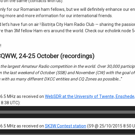
ed on the same (contacts with us).
ainly for our Romanian ham fellows, but we will definitely enhance our e
ring more and more information for our international friends.
 let’s have fun on air ! Bistrița City Ham Radio Club — sharing the passi
e than 3M fellow Ham-ers around the world. Check our echolink node 54
!
QWW, 24-25 October (recordings)
the largest Amateur Radio competition in the world. Over 30,000 particip
n the last weekend of October (SSB) and November (CW) with the goal o
with as many different DXCC entities and CQ Zones as possible…
”
6.5 MHz as received on
WebSDR at the University of Twente, Enschede
8:38 UTC):
6.5 MHz as received on
SK3W Contest station
(S9 @ 25/10/2015 8:50 U