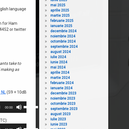
iunie 2025
mai 2025
nglish language
aprilie 2025
martie 2025
februarie 2025
on for Ham
ianuarie 2025
452 or twitter
decembrie 2024
noiembrie 2024
octombrie 2024
septembrie 2024
august 2024
iulie 2024
iunie 2024
ants take to
mai 2024
f making as
aprilie 2024
martie 2024
februarie 2024
ianuarie 2024
, NL
(S9 + 10dB
decembrie 2023
noiembrie 2023
octombrie 2023
Folosește
00:00
septembrie 2023
tastele
august 2023
săgeată
iulie 2023
TC):
sus/jos
iunie 2023
Folosește
pentru