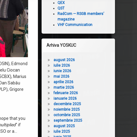
QEX
QST
RadCom — RSGB members’
magazine
VHF Communication
Arhiva YO5KUC
august 2026
YO5IN), Edmond
iulie 2026
elu Ciocan
iunie 2026
5CBX), Marius
mai 2026
aprilie 2026
 Dan Sabău
martie 2026
LP), Grigore
februarie 2026
ianuarie 2026
decembrie 2025
noiembrie 2025
octombrie 2025
hope that you
septembrie 2025
ultiplied
” if
august 2025
QSO or a…
iulie 2025