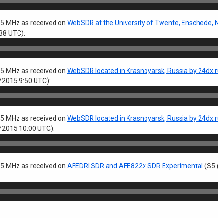
5 MHz as received on
WebSDR at the University of Twente, Enschede, 
38 UTC):
5 MHz as received on
WebSDR located in Krasnoyarsk, Russia by 24dx.
2015 9:50 UTC):
5 MHz as received on
WebSDR located in Krasnoyarsk, Russia by 24dx.
2015 10:00 UTC):
5 MHz as received on
AFEDRI SDR and AFE822x SDR Experimental
(S5 