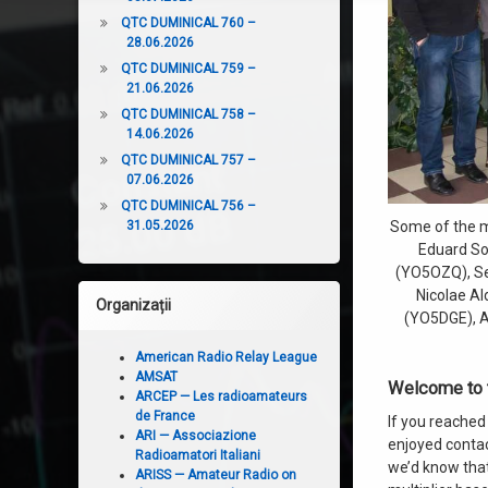
QTC DUMINICAL 760 –
28.06.2026
QTC DUMINICAL 759 –
21.06.2026
QTC DUMINICAL 758 –
14.06.2026
QTC DUMINICAL 757 –
07.06.2026
QTC DUMINICAL 756 –
31.05.2026
Some of the m
Eduard So
(YO5OZQ), Se
Nicolae A
Organizații
(YO5DGE), A
American Radio Relay League
AMSAT
Welcome to t
ARCEP — Les radioamateurs
de France
If you reached
ARI — Associazione
enjoyed contac
Radioamatori Italiani
we’d know that
ARISS — Amateur Radio on