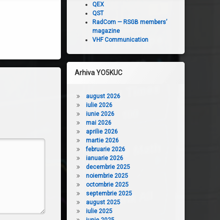
QEX
a
QST
mări
RadCom — RSGB members’
sau
magazine
micșora
VHF Communication
volumul.
Arhiva YO5KUC
august 2026
iulie 2026
iunie 2026
mai 2026
aprilie 2026
martie 2026
februarie 2026
ianuarie 2026
decembrie 2025
noiembrie 2025
octombrie 2025
septembrie 2025
august 2025
iulie 2025