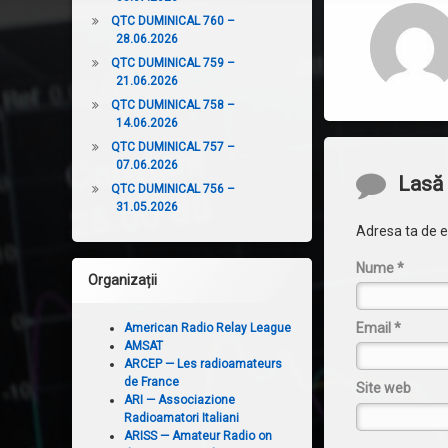
QTC DUMINICAL 760 –
28.06.2026
QTC DUMINICAL 759 –
21.06.2026
QTC DUMINICAL 758 –
14.06.2026
QTC DUMINICAL 757 –
07.06.2026
Comentari
Lasă 
QTC DUMINICAL 756 –
31.05.2026
Adresa ta de em
Nume
*
Organizații
Email
*
American Radio Relay League
AMSAT
ARCEP — Les radioamateurs
de France
Site web
ARI — Associazione
Radioamatori Italiani
ARISS — Amateur Radio on