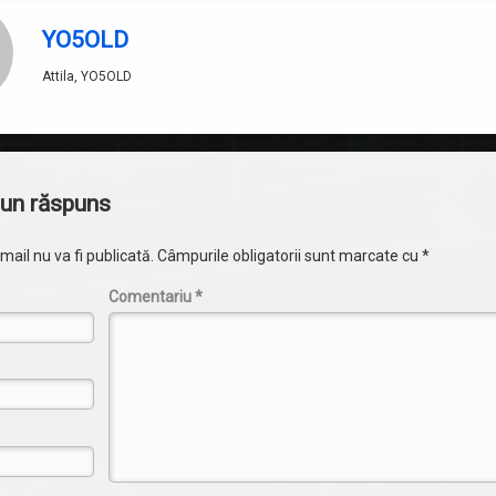
YO5OLD
Attila, YO5OLD
i
un răspuns
ail nu va fi publicată.
Câmpurile obligatorii sunt marcate cu
*
Comentariu
*