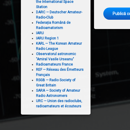
the International Space
Station
DARC — Deutscher Amateur-
Radio-Club
Federația Română de
Radioamatorism
IARU
IARU Region 1
KARL — The Korean Amateur
Radio League
Observatorul astronomic
"Amiral Vasile Urseanu"
Radioamateurs France
REF — Réseau des Émetteurs
Français
RSGB — Radio Society of
Great Britain
SARA — Society of Amateur
Radio Astronomers
URC — Union des radioclubs,
radioamateurs et écouteurs