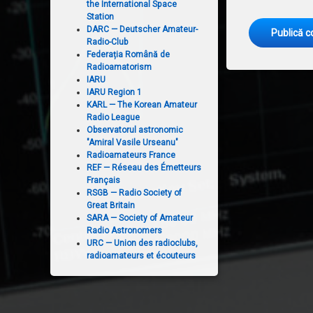
the International Space
Station
DARC — Deutscher Amateur-
Radio-Club
Federația Română de
Radioamatorism
IARU
IARU Region 1
KARL — The Korean Amateur
Radio League
Observatorul astronomic
"Amiral Vasile Urseanu"
Radioamateurs France
REF — Réseau des Émetteurs
Français
RSGB — Radio Society of
Great Britain
SARA — Society of Amateur
Radio Astronomers
URC — Union des radioclubs,
radioamateurs et écouteurs