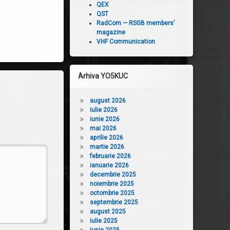
QEX
a
QST
mări
RadCom — RSGB members’
sau
magazine
micșora
VHF Communication
volumul.
Arhiva YO5KUC
august 2026
iulie 2026
iunie 2026
mai 2026
aprilie 2026
martie 2026
februarie 2026
ianuarie 2026
decembrie 2025
noiembrie 2025
octombrie 2025
septembrie 2025
august 2025
iulie 2025