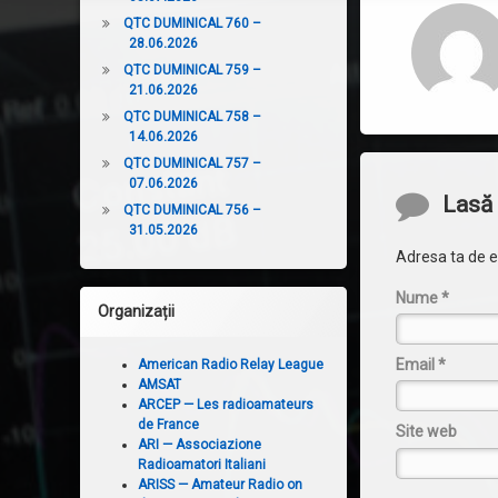
QTC DUMINICAL 760 –
28.06.2026
QTC DUMINICAL 759 –
21.06.2026
QTC DUMINICAL 758 –
14.06.2026
QTC DUMINICAL 757 –
07.06.2026
Comentari
Lasă 
QTC DUMINICAL 756 –
31.05.2026
Adresa ta de em
Nume
*
Organizații
Email
*
American Radio Relay League
AMSAT
ARCEP — Les radioamateurs
de France
Site web
ARI — Associazione
Radioamatori Italiani
ARISS — Amateur Radio on