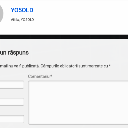
YO5OLD
Attila, YO5OLD
i
un răspuns
ail nu va fi publicată.
Câmpurile obligatorii sunt marcate cu
*
Comentariu
*