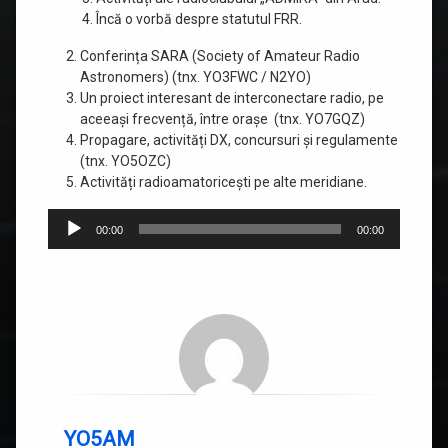
Încă o vorbă despre statutul FRR.
Conferința SARA (Society of Amateur Radio
Astronomers) (tnx. YO3FWC / N2YO)
Un proiect interesant de interconectare radio, pe
aceeași frecvență, între orașe (tnx. YO7GQZ)
Propagare, activități DX, concursuri și regulamente
(tnx. YO5OZC)
Activități radioamatoricești pe alte meridiane.
Player
00:00
00:00
audio
YO5AM