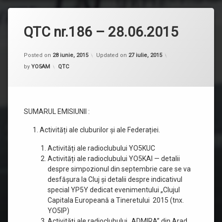
QTC nr.186 – 28.06.2015
Posted on
28 iunie, 2015
Updated on
27 iulie, 2015
Categorii:
by
YO5AM
QTC
SUMARUL EMISIUNII :
Activități ale cluburilor și ale Federației.
Activități ale radioclubului YO5KUC
Activități ale radioclubului YO5KAI — detalii
despre simpozionul din septembrie care se va
desfășura la Cluj și detalii despre indicativul
special YP5Y dedicat evenimentului „Clujul
Capitala Europeană a Tineretului 2015 (tnx.
YO5IP)
Activități ale radioclubului „ADMIRA” din Arad.