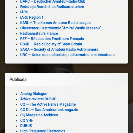
DARC — Deutscher Amateur-Radio-Club
Federația Română de Radioamatorism
IARU
IARU Region 1
KARL — The Korean Amateur Radio League
Observatorul astronomic "Amiral Vasile Urseanu"
Radioamateurs France
REF — Réseau des Émetteurs Français
RSGB — Radio Society of Great Britain
SARA — Society of Amateur Radio Astronomers
URC — Union des radioclubs, radioamateurs et écouteurs
Publicații
Analog Dialogue
Arhiva revistei DUBUS
CQ — The Active Ham's Magazine
CQ DL — Das Amateurfunkmagazin
CQ Magazine Archives
CQ VHF
DUBUS
High Frequency Electronics