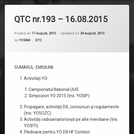
QTC nr.193 – 16.08.2015
Posted on
17 august, 2015
Updated on
24 august, 2015
Categorii:
by
YO5AM
QTC
SUMARUL EMISIUNII :
Activități YO:
Campionatul Național UUS.
Simpozion YO 2015 (tnx. YO5IP)
Propagare, activități DX, concursuri și regulamente
(tnx. YO5OZC).
Activități radioamatoricești pe alte meridiane (tnx.
YO3ITI).
Pledoarie pentru YO DX HF Contest.