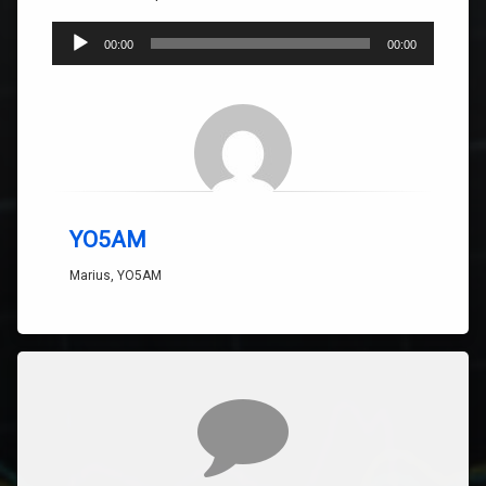
Player
00:00
00:00
audio
YO5AM
Marius, YO5AM
Comentarii