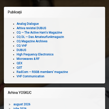
Publicații
Analog Dialogue
Arhiva revistei DUBUS
CQ — The Active Ham's Magazine
CQ DL — Das Amateurfunkmagazin
CQ Magazine Archives
CQ VHF
DUBUS
High Frequency Electronics
Microwaves & RF
QEX
QST
RadCom — RSGB members’ magazine
VHF Communication
Arhiva YO5KUC
august 2026
iulie 2026