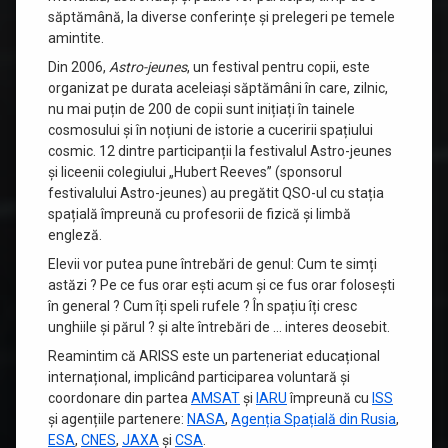
săptămână, la diverse conferințe și prelegeri pe temele
amintite.
Din 2006,
Astro-jeunes
, un festival pentru copii, este
organizat pe durata aceleiași săptămâni în care, zilnic,
nu mai puțin de 200 de copii sunt inițiați în tainele
cosmosului și în noțiuni de istorie a cuceririi spațiului
cosmic. 12 dintre participanții la festivalul Astro-jeunes
și liceenii colegiului „Hubert Reeves” (sponsorul
festivalului Astro-jeunes) au pregătit QSO-ul cu stația
spațială împreună cu profesorii de fizică și limbă
engleză.
Elevii vor putea pune întrebări de genul: Cum te simți
astăzi ? Pe ce fus orar ești acum și ce fus orar folosești
în general ? Cum îți speli rufele ? În spațiu îți cresc
unghiile și părul ? și alte întrebări de … interes deosebit.
Reamintim că ARISS este un parteneriat educațional
internațional, implicând participarea voluntară și
coordonare din partea
AMSAT
și
IARU
împreună cu
ISS
și agențiile partenere:
NASA
,
Agenția Spațială din Rusia
,
ESA
,
CNES
,
JAXA
și
CSA
.