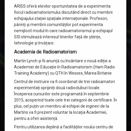
ARISS oferă elevilor oportunitatea de a experimenta
fiorul radioamatorismului discutând direct cu membrii
echipajului stației spațiale internaționale. Profesori,
părinți și membrii comunităților pot experimenta
nemijlocit modul în care radioamatorismul și echipajul
SSI stimulează interesul tinerilor față de științe,
tehnologie și învățare.
Academia de Radioamatorism
Martin Lynch și fii anunță cu încântare o nouă ediție a
Academiei de Educație în Radioamatorism (Ham Radio
Training Academy) cu QTH în Wessex, Marea Britanie.
Centrul de instruire va fi coordonat de trei radioamatori
experimentați sprijiniți două radiocluburi locale.
Începerea cursurilor este programată în septembrie
2015, acoperind toate cele trei categorii de certificare. În
plus, cel puțin un membru al echipei de ingineri de la
Martins va fi prezent voluntar la locația Academiei,
pentru a oferi asistență.
Pentru utilizarea deplină a facilităților noului centru de