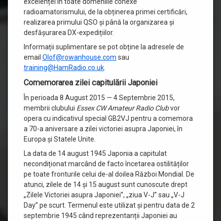
excelenței în toate domeniile conexe
radioamatorismului, de la obținerea primei certificări,
realizarea primului QSO și până la organizarea și
desfășurarea DX-expedițiilor.
Informații suplimentare se pot obține la adresele de
email
Olof@rowanhouse.com
sau
training@HamRadio.co.uk
.
Comemorarea zilei capitulării Japoniei
În perioada 8 August 2015 — 4 Septembrie 2015,
membrii clubului
Essex CW Amateur Radio Club
vor
opera cu indicativul special GB2VJ pentru a comemora
a 70-a aniversare a zilei victoriei asupra Japoniei, în
Europa și Statele Unite.
La data de 14 august 1945 Japonia a capitulat
necondiționat marcând de facto încetarea ostilităților
pe toate fronturile celui de-al doilea Război Mondial. De
atunci, zilele de 14 și 15 august sunt cunoscute drept
„Zilele Victoriei asupra Japoniei”, „ziua V-J” sau „V-J
Day” pe scurt. Termenul este utilizat și pentru data de 2
septembrie 1945 când reprezentanții Japoniei au