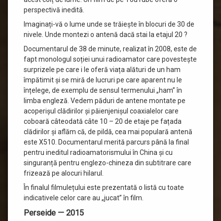
perspectivă inedită.
Imaginați-vă o lume unde se trăiește în blocuri de 30 de
nivele. Unde montezi o antenă dacă stai la etajul 20 ?
Documentarul de 38 de minute, realizat în 2008, este de
fapt monologul soției unui radioamator care povestește
surprizele pe care i le oferă viața alături de un ham
împătimit și se miră de lucruri pe care aparent nu le
înțelege, de exemplu de sensul termenului „ham” în
limba engleză. Vedem păduri de antene montate pe
acoperișul clădirilor și păienjenișul coaxialelor care
coboară câteodată câte 10 – 20 de etaje pe fațada
clădirilor și aflăm că, de pildă, cea mai populară antenă
este X510. Documentarul merită parcurs până la final
pentru ineditul radioamatorismului în China și cu
singuranță pentru englezo-chineza din subtitrare care
frizează pe alocuri hilarul.
În finalul filmulețului este prezentată o listă cu toate
indicativele celor care au „jucat” în film.
Perseide — 2015