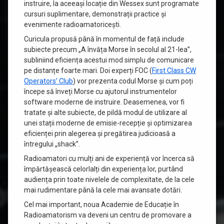
instruire, la aceeași locație din Wessex sunt programate
cursuri suplimentare, demonstrații practice și
evenimente radioamatoricești.
Curicula propusă până în momentul de față include
subiecte precum „A învăța Morse în secolul al 21-lea”,
subliniind eficiența acestui mod simplu de comunicare
pe distanțe foarte mari. Doi experți FOC (
First Class CW
Operators’ Club
) vor prezenta codul Morse și cum poți
începe să înveți Morse cu ajutorul instrumentelor
software moderne de instruire. Deasemenea, vor fi
tratate și alte subiecte, de pildă modul de utilizare al
unei stații moderne de emisie-recepție și optimizarea
eficienței prin alegerea și pregătirea judicioasă a
întregului „shack”.
Radioamatori cu mulți ani de experiență vor încerca să
împărtășească celorlalți din experiența lor, purtând
audiența prin toate nivelele de complexitate, de la cele
mai rudimentare până la cele mai avansate dotări.
Cel mai important, noua Academie de Educație în
Radioamatorism va deveni un centru de promovare a