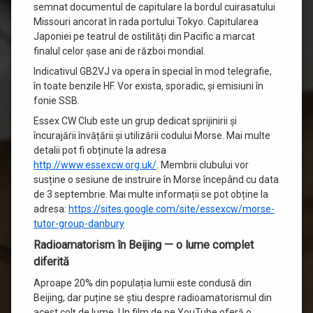
semnat documentul de capitulare la bordul cuirasatului
Missouri ancorat în rada portului Tokyo. Capitularea
Japoniei pe teatrul de ostilități din Pacific a marcat
finalul celor șase ani de război mondial.
Indicativul GB2VJ va opera în special în mod telegrafie,
în toate benzile HF. Vor exista, sporadic, și emisiuni în
fonie SSB.
Essex CW Club este un grup dedicat sprijinirii și
încurajării învățării și utilizării codului Morse. Mai multe
detalii pot fi obținute la adresa
http://www.essexcw.org.uk/
. Membrii clubului vor
susține o sesiune de instruire în Morse începând cu data
de 3 septembrie. Mai multe informații se pot obține la
adresa:
https://sites.google.com/site/essexcw/morse-
tutor-group-danbury
Radioamatorism în Beijing — o lume complet
diferită
Aproape 20% din populația lumii este condusă din
Beijing, dar puține se știu despre radioamatorismul din
acest colț de lume. Un film de pe YouTube oferă o