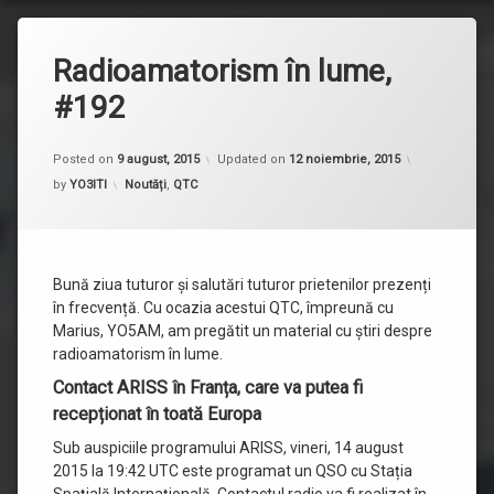
Radioamatorism în lume,
#192
Posted on
9 august, 2015
Updated on
12 noiembrie, 2015
Categorii:
by
YO3ITI
Noutăți
,
QTC
Bună ziua tuturor și salutări tuturor prietenilor prezenți
în frecvență. Cu ocazia acestui QTC, împreună cu
Marius, YO5AM, am pregătit un material cu știri despre
radioamatorism în lume.
Contact ARISS în Franța, care va putea fi
recepționat în toată Europa
Sub auspiciile programului ARISS, vineri, 14 august
2015 la 19:42 UTC este programat un QSO cu Stația