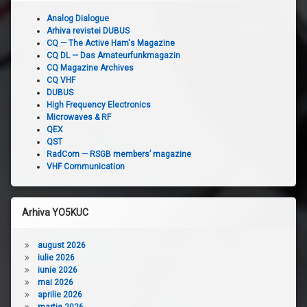
Analog Dialogue
Arhiva revistei DUBUS
CQ — The Active Ham's Magazine
CQ DL — Das Amateurfunkmagazin
CQ Magazine Archives
CQ VHF
DUBUS
High Frequency Electronics
Microwaves & RF
QEX
QST
RadCom — RSGB members’ magazine
VHF Communication
Arhiva YO5KUC
august 2026
iulie 2026
iunie 2026
mai 2026
aprilie 2026
martie 2026