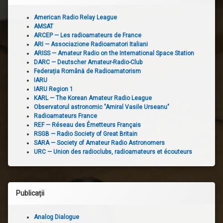
American Radio Relay League
AMSAT
ARCEP — Les radioamateurs de France
ARI — Associazione Radioamatori Italiani
ARISS — Amateur Radio on the International Space Station
DARC — Deutscher Amateur-Radio-Club
Federația Română de Radioamatorism
IARU
IARU Region 1
KARL — The Korean Amateur Radio League
Observatorul astronomic "Amiral Vasile Urseanu"
Radioamateurs France
REF — Réseau des Émetteurs Français
RSGB — Radio Society of Great Britain
SARA — Society of Amateur Radio Astronomers
URC — Union des radioclubs, radioamateurs et écouteurs
Publicații
Analog Dialogue