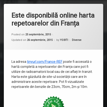
Este disponibilă online harta
repetoarelor din Franța
Posted on
25 septembrie, 2015
Categorii:
Updated on
26 septembrie, 2015
by
YO3ITI
Diverse
La adresa
tinyurl.com/France-REF
poate fi accesată o
hartă completă a repetoarelor din Franța care pot fi
utilize de radioamatorii local sau de cei aflați în tranzit.
Harta este găzduită de site-ul societății care are în
administrare aceste repetoare. Pot fi vizualizate
repetoarele din benzile de 23cm, 70cm, 2m și 10m.