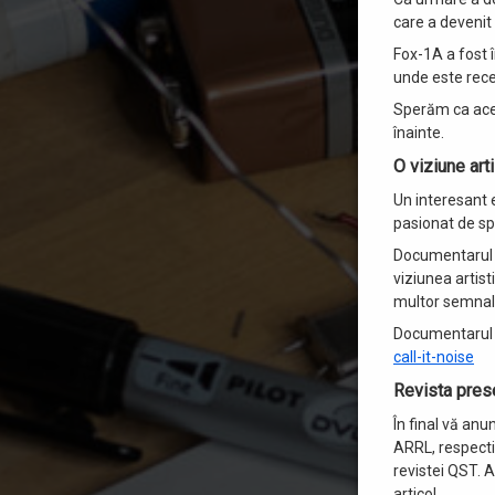
care a devenit
Fox-1A a fost î
unde este rece
Sperăm ca aces
înainte.
O viziune art
Un interesant 
pasionat de sp
Documentarul r
viziunea artis
multor semnale
Documentarul po
call-it-noise
Revista pre
În final vă anu
ARRL, respecti
revistei QST. 
articol.