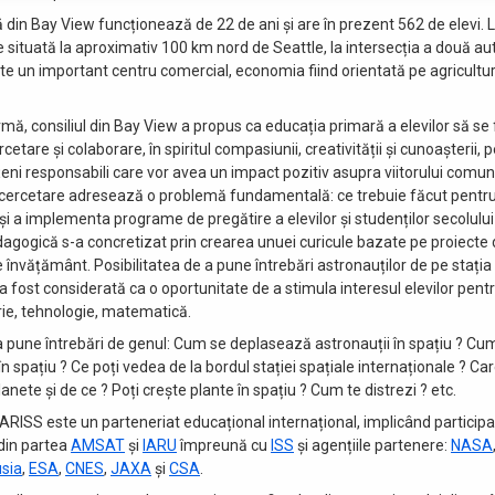
 din Bay View funcționează de 22 de ani și are în prezent 562 de elevi. 
e situată la aproximativ 100 km nord de Seattle, la intersecția a două au
este un important centru comercial, economia fiind orientată pe agricultu
urmă, consiliul din Bay View a propus ca educația primară a elevilor să se 
rcetare și colaborare, în spiritul compasiunii, creativității și cunoașterii, 
țeni responsabili care vor avea un impact pozitiv asupra viitorului comunit
 cercetare adresează o problemă fundamentală: ce trebuie făcut pentru 
și a implementa programe de pregătire a elevilor și studenților secolulu
agogică s-a concretizat prin crearea unuei curicule bazate pe proiecte 
e învățământ. Posibilitatea de a pune întrebări astronauților de pe stația
a fost considerată ca o oportunitate de a stimula interesul elevilor pentr
rie, tehnologie, matematică.
a pune întrebări de genul: Cum se deplasează astronauții în spațiu ? Cum 
 în spațiu ? Ce poți vedea de la bordul stației spațiale internaționale ? Ca
anete și de ce ? Poți crește plante în spațiu ? Cum te distrezi ? etc.
RISS este un parteneriat educațional internațional, implicând particip
din partea
AMSAT
și
IARU
împreună cu
ISS
și agențiile partenere:
NASA
usia
,
ESA
,
CNES
,
JAXA
și
CSA
.