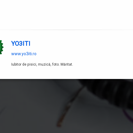
YO3ITI
www.yo3iti.ro
Iubitor de pisici, muzică, foto. Măritat.