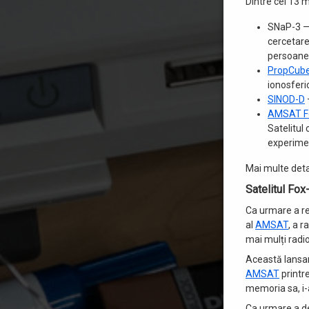
Dintre cei 13 m
SNaP-3 — 
cercetare
persoanel
PropCub
ionosferi
SINOD-D
AMSAT F
Satelitul
experimen
Mai multe deta
Satelitul Fo
Ca urmare a re
al
AMSAT
, a 
mai mulți radio
Această lansar
AMSAT
printr
memoria sa, i-
Ca urmare a de