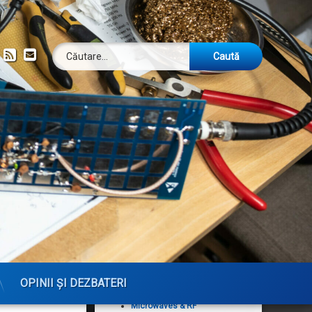
Caută după:
ok
om
YouTube
RSS
Email
Publicații
Analog Dialogue
Arhiva revistei DUBUS
CQ — The Active Ham's
Magazine
CQ DL — Das
Amateurfunkmagazin
CQ Magazine Archives
CQ VHF
onală și elevi
DUBUS
OPINII ȘI DEZBATERI
 putea fi
High Frequency Electronics
Microwaves & RF