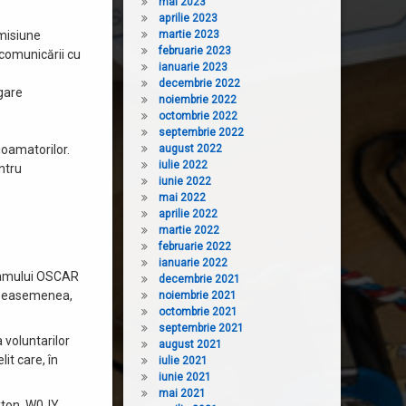
mai 2023
aprilie 2023
 misiune
martie 2023
februarie 2023
a comunicării cu
ianuarie 2023
decembrie 2022
agare
noiembrie 2022
octombrie 2022
septembrie 2022
oamatorilor.
august 2022
iulie 2022
ntru
iunie 2022
mai 2022
aprilie 2022
martie 2022
februarie 2022
ianuarie 2022
gramului OSCAR
decembrie 2021
. Deasemenea,
noiembrie 2021
octombrie 2021
septembrie 2021
voluntarilor
august 2021
it care, în
iulie 2021
iunie 2021
mai 2021
xton, W0JY,