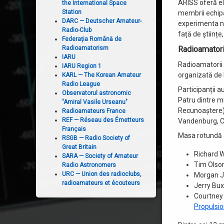
ARISS oferă el
the International Space
Station
membrii echipaj
DARC — Deutscher Amateur-
experimenta ne
Radio-Club
față de științe
Federația Română de
Radioamatorism
Radioamator
IARU
Radioamatorii 
IARU Region 1
organizată de 
KARL — The Korean Amateur
Radio League
Participanții a
Observatorul astronomic
Patru dintre mi
"Amiral Vasile Urseanu"
Recunoaștere).
Radioamateurs France
REF — Réseau des Émetteurs
Vandenburg, Ca
Français
Masa rotundă a
RSGB — Radio Society of
Great Britain
Richard W
SARA — Society of Amateur
Tim Olson
Radio Astronomers
URC — Union des radioclubs,
Morgan Jo
radioamateurs et écouteurs
Jerry Bux
Courtney 
Propulsio