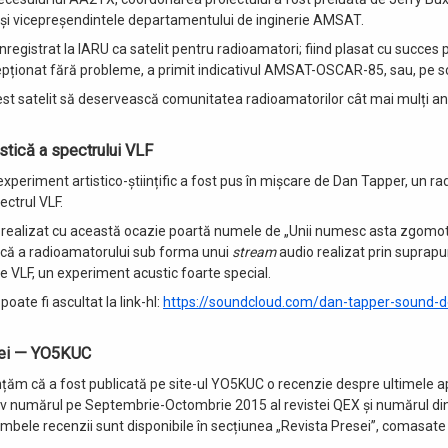
 și vicepreșendintele departamentului de inginerie AMSAT.
nregistrat la IARU ca satelit pentru radioamatori; fiind plasat cu succes 
pționat fără probleme, a primit indicativul AMSAT-OSCAR-85, sau, pe s
t satelit să deservească comunitatea radioamatorilor cât mai mulți a
istică a spectrului VLF
experiment artistico-științific a fost pus în mișcare de Dan Tapper, un r
ectrul VLF.
ealizat cu această ocazie poartă numele de „Unii numesc asta zgomot”
tică a radioamatorului sub forma unui
stream
audio realizat prin suprap
 VLF, un experiment acustic foarte special.
ate fi ascultat la link-hl:
https://soundcloud.com/dan-tapper-sound-
sei — YO5KUC
nțăm că a fost publicată pe site-ul YO5KUC o recenzie despre ultimele apa
v numărul pe Septembrie-Octombrie 2015 al revistei QEX și numărul di
Ambele recenzii sunt disponibile în secțiunea „Revista Presei”, comasate 