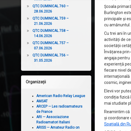
QTC DUMINICAL 760 –
Școala primară
28.06.2026
Burlington est
QTC DUMINICAL 759 –
principale și 
21.06.2026
cu amănuntul.
QTC DUMINICAL 758 –
Cu trei ani în 
14.06.2026
activități de ce
QTC DUMINICAL 757 –
societății cetă
07.06.2026
Învățarea prin
QTC DUMINICAL 756 –
angaja pentru 
31.05.2026
experiență ped
fiecare nivel d
internațională 
Organizații
cosmic, ingine
Elevii vor pute
American Radio Relay League
condiția fizică
AMSAT
mai studiate pl
ARCEP — Les radioamateurs
Reamintim că A
de France
ARI — Associazione
și coordonare 
Radioamatori Italiani
Spațială din R
ARISS — Amateur Radio on