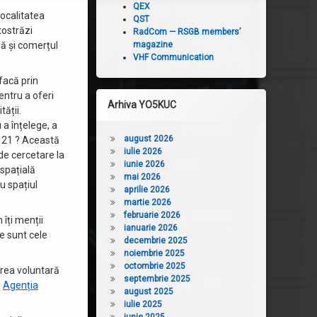
QEX
Localitatea
QST
tostrăzi
RadCom — RSGB members’
ră și comerțul
magazine
VHF Communication
facă prin
pentru a oferi
Arhiva YO5KUC
ății.
a înțelege, a
august 2026
i 21 ? Această
iulie 2026
de cercetare la
iunie 2026
 spațială
mai 2026
u spațiul
aprilie 2026
martie 2026
februarie 2026
îți menții
ianuarie 2026
re sunt cele
decembrie 2025
noiembrie 2025
octombrie 2025
area voluntară
septembrie 2025
,
Agenția
august 2025
iulie 2025