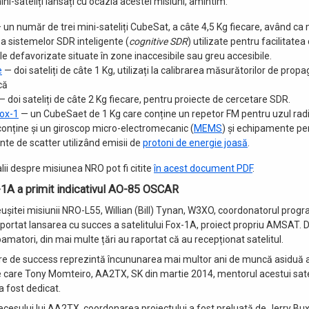
ini-sateliți lansați cu ocazia acestei misiuni, amintim:
un număr de trei mini-sateliți CubeSat, a câte 4,5 Kg fiecare, având ca
a sistemelor SDR inteligente (
cognitive SDR
) utilizate pentru facilitate
e defavorizate situate în zone inaccesibile sau greu accesibile.
e
— doi sateliți de câte 1 Kg, utilizați la calibrarea măsurătorilor de prop
că
— doi sateliți de câte 2 Kg fiecare, pentru proiecte de cercetare SDR.
ox-1
— un CubeSaet de 1 Kg care conține un repetor FM pentru uzul radi
 conține și un giroscop micro-electromecanic (
MEMS
) și echipamente pe
te de scatter utilizând emisii de
protoni de energie joasă
.
lii despre misiunea NRO pot fi citite
în acest document PDF
.
x-1A a primit indicativul AO-85 OSCAR
ușitei misiunii NRO-L55, Willian (Bill) Tynan, W3XO, coordonatorul pro
raportat lansarea cu succes a satelitului Fox-1A, proiect propriu AMSAT
amatori, din mai multe țări au raportat că au recepționat satelitul.
e de success reprezintă încununarea mai multor ani de muncă asiduă a 
e care Tony Momteiro, AA2TX, SK din martie 2014, mentorul acestui satel
a fost dedicat.
cesului lui AA2TX, coordonarea proiectului a fost preluată de Jerry Bu