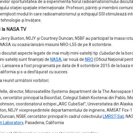
evilor oportunitatea de a experimenta fiorul radioamatorismului discutâ
ului stației spațiale internaționale. Profesori, părinți și membrii comunit
mijlocit modul în care radioamatorismul și echipajul SSI stimulează inte
, tehnologie și învățare.
i la NASA TV
Jerry Buxton, N0JY și Courtney Duncan, N5BF au participat la masa rot
NASA cu ocazia lansării misiunii NRO-L55 de pe 8 octombrie.
u discutat aspecte legate de mai mulți mini-sateliți tip
CubeSat
de la bord
ni-sateliți sunt finanțați de
NASA
, iar nouă de
NRO
(Oficiul Național pen
 Lansarea a fost programată pe data de 8 octombrie 2015 de la baza m
lifornia și s-a desfășurat cu succes.
 reunit următorii vorbitori:
elle, director, Microsatellite Systems department de la The Aerospace
, cercetător principal la BisonSat, Colegiul Salish Kootenai din Pablo, 
hnson, coordonatorul echipei „ARC CubeSat”, Universitatea din Alaska
ton, N0JY vicepreședintele departamentului de inginerie, AMSAT Fox-1
Duncan, N5BF, cercetător principal în cadrul colectivului
LMRST-Sat
, N
n Laboratory
, Pasadena, California