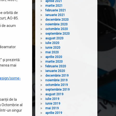
aprilie 2021
martie 2021
februarie 2021
pe orbită de
ianuarie 2021
curt, AO-85.
decembrie 2020
noiembrie 2020
ni de acum
octombrie 2020
septembrie 2020
august 2020
iulie 2020
adioamator
iunie 2020
mai 2020
aprilie 2020
 și prezintă
martie 2020
unerea mai
februarie 2020
ianuarie 2020
decembrie 2019
design/some-
noiembrie 2019
octombrie 2019
septembrie 2019
august 2019
iulie 2019
riții de la
iunie 2019
n Octombrie al
mai 2019
într-un singur
aprilie 2019