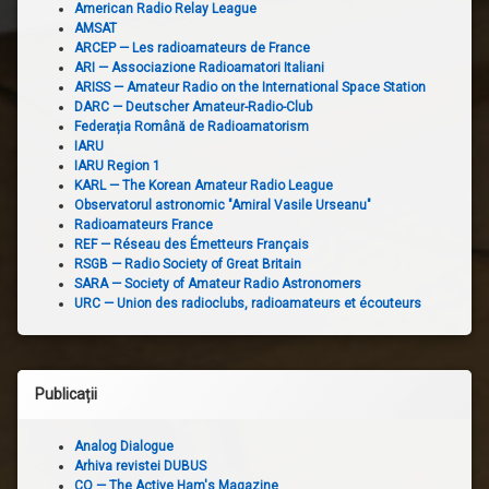
American Radio Relay League
AMSAT
ARCEP — Les radioamateurs de France
ARI — Associazione Radioamatori Italiani
ARISS — Amateur Radio on the International Space Station
DARC — Deutscher Amateur-Radio-Club
Federația Română de Radioamatorism
IARU
IARU Region 1
KARL — The Korean Amateur Radio League
Observatorul astronomic "Amiral Vasile Urseanu"
Radioamateurs France
REF — Réseau des Émetteurs Français
RSGB — Radio Society of Great Britain
SARA — Society of Amateur Radio Astronomers
URC — Union des radioclubs, radioamateurs et écouteurs
Publicații
Analog Dialogue
Arhiva revistei DUBUS
CQ — The Active Ham's Magazine