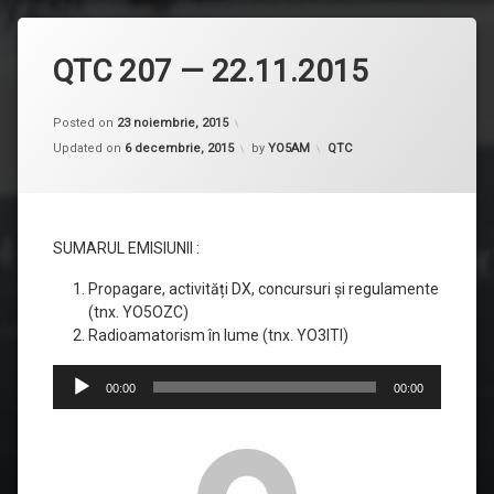
QTC 207 — 22.11.2015
Posted on
23 noiembrie, 2015
Categorii:
Updated on
6 decembrie, 2015
by
YO5AM
QTC
SUMARUL EMISIUNII :
Propagare, activități DX, concursuri și regulamente
(tnx. YO5OZC)
Radioamatorism în lume (tnx. YO3ITI)
Player
00:00
00:00
audio