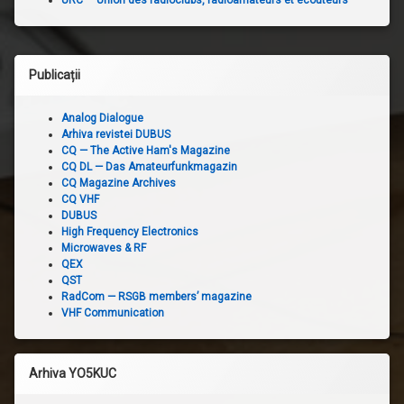
Publicații
Analog Dialogue
Arhiva revistei DUBUS
CQ — The Active Ham's Magazine
CQ DL — Das Amateurfunkmagazin
CQ Magazine Archives
CQ VHF
DUBUS
High Frequency Electronics
Microwaves & RF
QEX
QST
RadCom — RSGB members’ magazine
VHF Communication
Arhiva YO5KUC