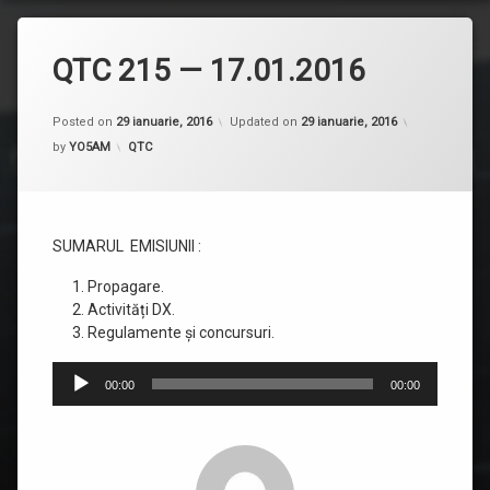
QTC 215 — 17.01.2016
Posted on
29 ianuarie, 2016
Updated on
29 ianuarie, 2016
Categorii:
by
YO5AM
QTC
SUMARUL EMISIUNII :
Propagare.
Activități DX.
Regulamente și concursuri.
Player
00:00
00:00
audio