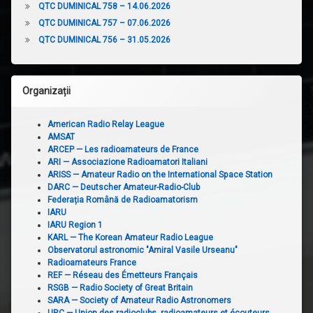
QTC DUMINICAL 758 – 14.06.2026
QTC DUMINICAL 757 – 07.06.2026
QTC DUMINICAL 756 – 31.05.2026
Organizații
American Radio Relay League
AMSAT
ARCEP — Les radioamateurs de France
ARI — Associazione Radioamatori Italiani
ARISS — Amateur Radio on the International Space Station
DARC — Deutscher Amateur-Radio-Club
Federația Română de Radioamatorism
IARU
IARU Region 1
KARL — The Korean Amateur Radio League
Observatorul astronomic "Amiral Vasile Urseanu"
Radioamateurs France
REF — Réseau des Émetteurs Français
RSGB — Radio Society of Great Britain
SARA — Society of Amateur Radio Astronomers
URC — Union des radioclubs, radioamateurs et écouteurs