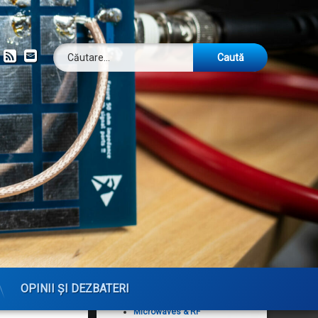
Caută după:
ok
om
YouTube
RSS
Email
Publicații
ui
Analog Dialogue
Arhiva revistei DUBUS
CQ — The Active Ham's
Magazine
CQ DL — Das
Amateurfunkmagazin
CQ Magazine Archives
CQ VHF
ebruarie 2016,
DUBUS
OPINII ȘI DEZBATERI
High Frequency Electronics
Microwaves & RF