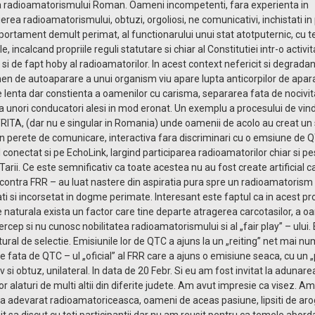
a radioamatorismului Roman. Oameni incompetenti, fara experienta in
rea radioamatorismului, obtuzi, orgoliosi, ne comunicativi, inchistati in 
ortament demult perimat, al functionarului unui stat atotputernic, cu t
le, incalcand propriile reguli statutare si chiar al Constitutiei intr-o activi
si de fapt hoby al radioamatorilor. In acest context nefericit si degradan
n de autoaparare a unui organism viu apare lupta anticorpilor de apar
 lenta dar constienta a oamenilor cu carisma, separarea fata de nocivi
a unori conducatori alesi in mod eronat. Un exemplu a procesului de vin
RITA, (dar nu e singular in Romania) unde oamenii de acolo au creat un 
un perete de comunicare, interactiva fara discriminari cu o emsiune de 
 conectat si pe EchoLink, largind participarea radioamatorilor chiar si pe
Tarii. Ce este semnificativ ca toate acestea nu au fost create artificial ca
n contra FRR – au luat nastere din aspiratia pura spre un radioamatorism
ti si incorsetat in dogme perimate. Interesant este faptul ca in acest p
 naturala exista un factor care tine departe atragerea carcotasilor, a o
rcep si nu cunosc nobilitatea radioamatorismului si al „fair play” – ului.
tural de selectie. Emisiunile lor de QTC a ajuns la un „reiting” net mai n
re fata de QTC – ul „oficial” al FRR care a ajuns o emisiune seaca, cu un „
v si obtuz, unilateral. In data de 20 Febr. Si eu am fost invitat la adunare
lor alaturi de multi altii din diferite judete. Am avut impresie ca visez. Am
 adevarat radioamatoriceasca, oameni de aceas pasiune, lipsiti de aro