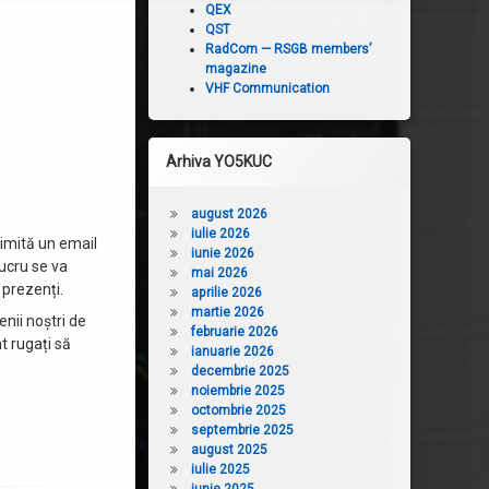
QEX
QST
RadCom — RSGB members’
magazine
VHF Communication
Arhiva YO5KUC
august 2026
iulie 2026
rimită un email
iunie 2026
lucru se va
mai 2026
 prezenți.
aprilie 2026
martie 2026
enii noștri de
februarie 2026
nt rugați să
ianuarie 2026
decembrie 2025
noiembrie 2025
octombrie 2025
septembrie 2025
august 2025
iulie 2025