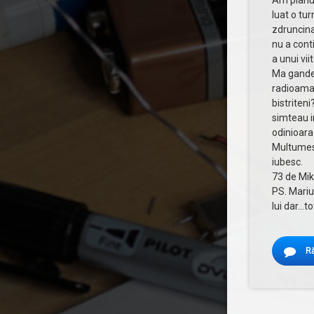
Am planui
luat o tur
zdruncinat
nu a conti
a unui vii
Ma gandea
radioamat
bistriten
simteau i
odinioara
Multumes
iubesc.
73 de Mik
PS. Mariu
lui dar…t
R