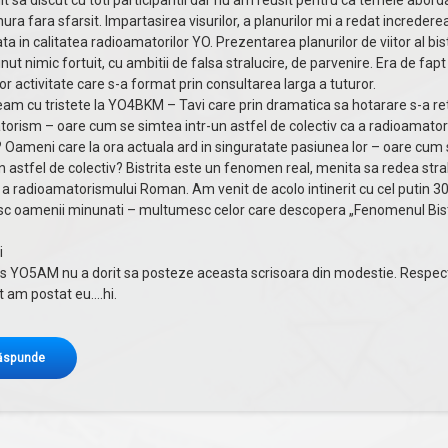
t sa discut cu toti participantii dar nu am reusit pentru ca temele abord
nura fara sfarsit. Impartasirea visurilor, a planurilor mi a redat incredere
a in calitatea radioamatorilor YO. Prezentarea planurilor de viitor al bist
nut nimic fortuit, cu ambitii de falsa stralucire, de parvenire. Era de fapt
tor activitate care s-a format prin consultarea larga a tuturor.
m cu tristete la YO4BKM – Tavi care prin dramatica sa hotarare s-a ret
orism – oare cum se simtea intr-un astfel de colectiv ca a radioamatori
i? Oameni care la ora actuala ard in singuratate pasiunea lor – oare cum
n astfel de colectiv? Bistrita este un fenomen real, menita sa redea stra
 a radioamatorismului Roman. Am venit de acolo intinerit cu cel putin 30
c oamenii minunati – multumesc celor care descopera „Fenomenul Bistr
i
s YO5AM nu a dorit sa posteze aceasta scrisoara din modestie. Respec
ot am postat eu….hi.
ăspunde