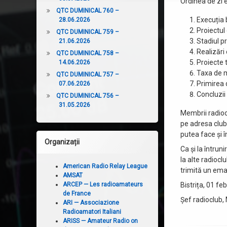
Ordinea de zi 
QTC DUMINICAL 760 –
Execuția 
28.06.2026
Proiectul
QTC DUMINICAL 759 –
Stadiul p
21.06.2026
Realizări
QTC DUMINICAL 758 –
Proiecte 
14.06.2026
Taxa de m
QTC DUMINICAL 757 –
Primirea 
07.06.2026
Concluzii ș
QTC DUMINICAL 756 –
31.05.2026
Membrii radiocl
pe adresa club
putea face și î
Organizații
Ca și la întrun
la alte radioclu
American Radio Relay League
trimită un ema
AMSAT
ARCEP — Les radioamateurs
Bistrița, 01 fe
de France
Șef radioclub
ARI — Associazione
Radioamatori Italiani
ARISS — Amateur Radio on