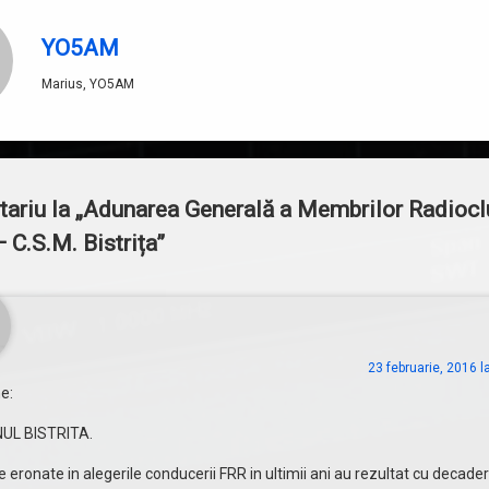
YO5AM
Marius, YO5AM
ariu la „
Adunarea Generală a Membrilor Radiocl
C.S.M. Bistrița
”
23 februarie, 2016 l
e:
UL BISTRITA.
le eronate in alegerile conducerii FRR in ultimii ani au rezultat cu decade