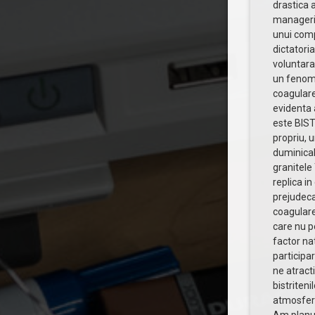
drastica 
managerie
unui comp
dictatoria
voluntara 
un fenome
coagulare
evidenta 
este BIST
propriu, 
duminical
granitele 
replica i
prejudeca
coagulare
care nu pe
factor na
participa
ne atracti
bistriteni
atmosfera