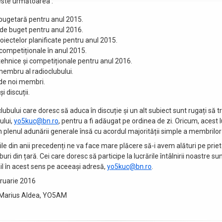
este următoarea :
bugetară pentru anul 2015.
 de buget pentru anul 2016.
roiectelor planificate pentru anul 2015.
 competiționale în anul 2015.
tehnice și competiționale pentru anul 2016.
embru al radioclubului.
de noi membri.
i discuții.
ubului care doresc să aduca în discuție și un alt subiect sunt rugați să t
ului,
yo5kuc@bn.ro
, pentru a fi adăugat pe ordinea de zi. Oricum, acest 
n plenul adunării generale însă cu acordul majorității simple a membrilor
irile din anii precedenți ne va face mare plăcere să-i avem alături pe priet
buri din țară. Cei care doresc să participe la lucrările întâlnirii noastre su
il în acest sens pe aceeași adresă,
yo5kuc@bn.ro
.
bruarie 2016
, Marius Aldea, YO5AM