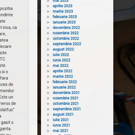
mai 2023
aprilie 2023
pozitia
martie 2023
endinte
februarie 2023
tate
ianuarie 2023
t insa, ca
decembrie 2022
noiembrie 2022
are,
octombrie 2022
tatea
septembrie 2022
decare
august 2022
site
iulie 2022
QTC
iunie 2022
ste
mai 2022
aprilie 2022
 si o
martie 2022
 fara
februarie 2022
roces de
ianuarie 2022
amenilor
decembrie 2021
 Este un
noiembrie 2021
umeros de
octombrie 2021
septembrie 2021
platfus”
august 2021
a
iulie 2021
 gasit o
iunie 2021
ganta.
mai 2021