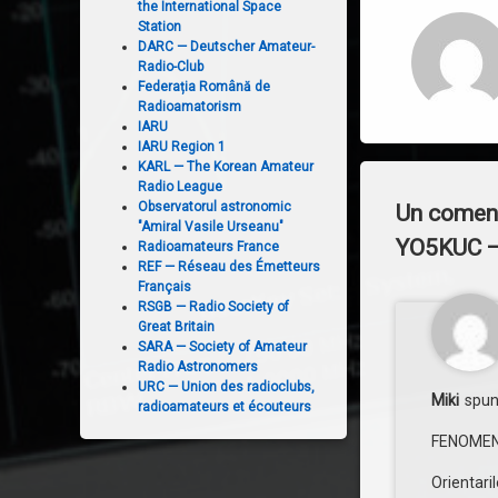
the International Space
Station
DARC — Deutscher Amateur-
Radio-Club
Federația Română de
Radioamatorism
IARU
IARU Region 1
KARL — The Korean Amateur
Radio League
Observatorul astronomic
Un coment
"Amiral Vasile Urseanu"
YO5KUC — 
Radioamateurs France
REF — Réseau des Émetteurs
Français
RSGB — Radio Society of
Great Britain
SARA — Society of Amateur
Radio Astronomers
URC — Union des radioclubs,
Miki
spun
radioamateurs et écouteurs
FENOMEN
Orientari