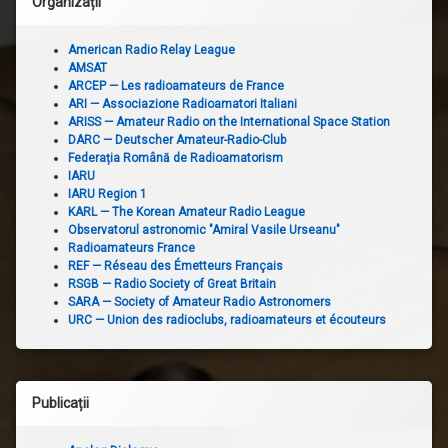
Organizații
American Radio Relay League
AMSAT
ARCEP — Les radioamateurs de France
ARI — Associazione Radioamatori Italiani
ARISS — Amateur Radio on the International Space Station
DARC — Deutscher Amateur-Radio-Club
Federația Română de Radioamatorism
IARU
IARU Region 1
KARL — The Korean Amateur Radio League
Observatorul astronomic "Amiral Vasile Urseanu"
Radioamateurs France
REF — Réseau des Émetteurs Français
RSGB — Radio Society of Great Britain
SARA — Society of Amateur Radio Astronomers
URC — Union des radioclubs, radioamateurs et écouteurs
Publicații