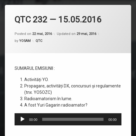
QTC 232 — 15.05.2016
Posted on
22 mai, 2016
Updated on
29 mai, 2016
Categorii:
by
YO5AM
QTC
SUMARUL EMISIUNII :
Activități YO.
Propagare, activități DX, concursuri și regulamente
(tnx. YO5OZC)
Radioamatorism în lume.
A fost Yuri Gagarin radioamator?
Player
00:00
00:00
audio