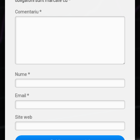
obligatorii sunt marcate cu
*
Comentariu
*
Nume
*
Email
*
Site web