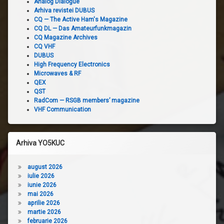
Analog Dialogue
Arhiva revistei DUBUS
CQ — The Active Ham's Magazine
CQ DL — Das Amateurfunkmagazin
CQ Magazine Archives
CQ VHF
DUBUS
High Frequency Electronics
Microwaves & RF
QEX
QST
RadCom — RSGB members’ magazine
VHF Communication
Arhiva YO5KUC
august 2026
iulie 2026
iunie 2026
mai 2026
aprilie 2026
martie 2026
februarie 2026