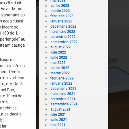
mai 2023
i am văzut că
aprilie 2023
 hazlii. Mi-au
martie 2023
ă sahariană cu
februarie 2023
 în acea cuşcă
ianuarie 2023
decembrie 2022
o incerc pe
noiembrie 2022
 160 de l.
octombrie 2022
perienţele” au
septembrie 2022
puteam caştiga
august 2022
iulie 2022
iunie 2022
lipsei de
mai 2022
de nici 27m la
aprilie 2022
 mers. Pentru
martie 2022
u mai vorbesc
februarie 2022
ru, etc. Dacă
ianuarie 2022
decembrie 2021
riel Dan,
noiembrie 2021
ste 10 mii de
octombrie 2021
urmă ,
septembrie 2021
e tehnice ,
august 2021
ut ca dacă ai
iulie 2021
bil –
iunie 2021
mai 2021
 iar