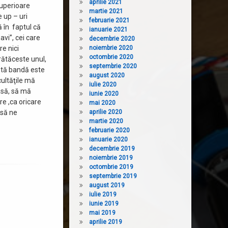
aprilie 2021
superioare
martie 2021
 up – uri
februarie 2021
ă în faptul că
ianuarie 2021
vi”, cei care
decembrie 2020
re nici
noiembrie 2020
octombrie 2020
rătăceste unul,
septembrie 2020
stă bandă este
august 2020
cultăţile mă
iulie 2020
asă, să mă
iunie 2020
re ,ca oricare
mai 2020
 să ne
aprilie 2020
martie 2020
februarie 2020
ianuarie 2020
decembrie 2019
noiembrie 2019
octombrie 2019
septembrie 2019
august 2019
iulie 2019
iunie 2019
mai 2019
aprilie 2019