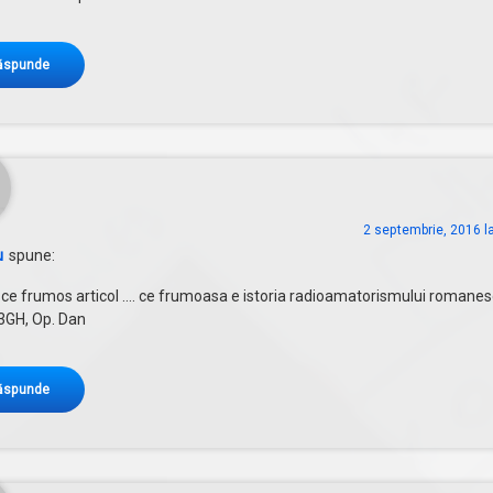
ăspunde
2 septembrie, 2016 l
u
spune:
i , ce frumos articol …. ce frumoasa e istoria radioamatorismului romane
3GH, Op. Dan
ăspunde