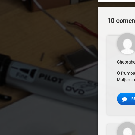
10 comenta
Gheorghe
O frumoas
Mulțumiri
R