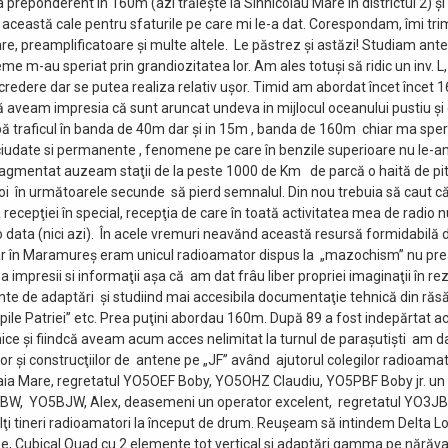
a preponderent in 160m (azi trăieşte la Sînnicolau Mare in districtul 2) şi 
ceastă cale pentru sfaturile pe care mi le-a dat. Corespondam, îmi tr
re, preamplificatoare şi multe altele. Le păstrez şi astăzi! Studiam ant
e m-au speriat prin grandiozitatea lor. Am ales totuşi să ridic un inv. L,
redere dar se putea realiza relativ uşor. Timid am abordat încet încet 
 aveam impresia că sunt aruncat undeva in mijlocul oceanului pustiu şi
pă traficul în banda de 40m dar şi in 15m , banda de 160m chiar ma sper
iudate si permanente , fenomene pe care în benzile superioare nu le-am 
ragmentat auzeam staţii de la peste 1000 de Km de parcă o haită de pit
poi în următoarele secunde să pierd semnalul. Din nou trebuia să caut că
recepţiei în special, recepţia de care în toată activitatea mea de radio 
o data (nici azi). În acele vremuri neavănd această resursă formidabilă 
iar în Maramureş eram unicul radioamator dispus la „mazochism” nu pre
 impresii si informaţii aşa că am dat frâu liber propriei imaginaţii în re
te de adaptări şi studiind mai accesibila documentaţie tehnică din răsăr
pile Patriei” etc. Prea puţini abordau 160m. După 89 a fost indepărtat ac
nice şi fiindcă aveam acum acces nelimitat la turnul de paraşutişti am da
or şi construcţiilor de antene pe „JF” având ajutorul colegilor radioamat
ia Mare, regretatul YO5OEF Boby, YO5OHZ Claudiu, YO5PBF Boby jr. un
PBW, YO5BJW, Alex, deasemeni un operator excelent, regretatul YO3JB
i tineri radioamatori la început de drum. Reuşeam să intindem Delta Loo
ize, Cubical Quad cu 2 elemente tot vertical si adaptări gamma pe nărăv