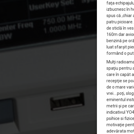
faţa echipajul
izbucnesc în ho
spus că ,chiar
patru picioare.
de sticlă în v
160m dar avion
benzină pe oră
luat sfarşit p
formând o pute
Mulţi radioama
spaţiu pentru 
care în capăt a
recepţie se po
de o mare vari
vrei….poţi, sl
eminentul inst
metrii şi pe ca
indicativul YO
psihice si fizi
motivaţie pent
adevărata moti