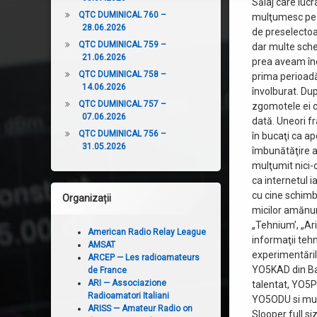
Sălaj care lucr
QTC DUMINICAL 760 –
mulţumesc pe a
28.06.2026
de preselectoa
QTC DUMINICAL 759 –
dar multe schem
21.06.2026
prea aveam înc
QTC DUMINICAL 758 –
prima perioadă
14.06.2026
învolburat. Du
QTC DUMINICAL 757 –
zgomotele ei c
07.06.2026
dată. Uneori f
QTC DUMINICAL 756 –
în bucaţi ca a
31.05.2026
îmbunătăţire a 
mulţumit nici-
ca internetul 
cu cine schimba
Organizații
micilor amănun
„Tehnium’, „Ari
American Radio Relay League
informaţii teh
AMSAT
experimentăril
ARCEP — Les radioamateurs
YO5KAD din Ba
de France
ARI — Associazione
talentat, YO5
Radioamatori Italiani
YO5ODU si mulţ
ARISS — Amateur Radio on
Slooper full s