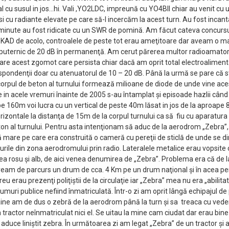
al cu susul in jos…hi. Vali ,YO2LDC, impreună cu YO4BII chiar au venit cu un
i cu radiante elevate pe care să-l incercăm la acest turn. Au fost incant
minute au fost ridicate cu un SWR de pomină. Am făcut cateva concursu
5KAD de acolo, controalele de peste tot erau ameţitoare dar aveam o 
uternic de 20 dB în permanenţă. Am cerut părerea multor radioamatori
re acest zgomot care persista chiar dacă am oprit total electroaliment
ndenţii doar cu atenuatorul de 10 – 20 dB. Până la urmă se pare că s
 corpul de beton al turnului formează milioane de diode de unde vine ac
e in acele vremuri înainte de 2005 s-au întamplat şi episoade hazlii cân
pe 160m voi lucra cu un vertical de peste 40m lăsat in jos de la aproape 
rizontale la distanţa de 15m de la corpul turnului ca să fiu cu aparatura l
ton al turnului. Pentru asta intenţionam să aduc de la aerodrom „Zebra”,
 mare pe care era construită o cameră cu pereţii de sticlă de unde se dir
urile din zona aerodromului prin radio. Lateralele metalice erau vopsite 
ea rosu şi alb, de aici venea denumirea de „Zebra”. Problema era că de
veam de parcurs un drum de cca. 4 Km pe un drum naţional şi în acea pe
u erau prezenţi poliţiştii de la circulaţie iar „Zebra” mea nu era „abilita
rumuri publice nefiind înmatriculată. Într-o zi am oprit lângă echipajul de 
ine am de dus o zebră de la aerodrom până la turn şi sa treaca cu vedere
tractor neînmatriculat nici el. Se uitau la mine cam ciudat dar erau bine 
aduce liniştit zebra. În următoarea zi am legat „Zebra” de un tractor şi a