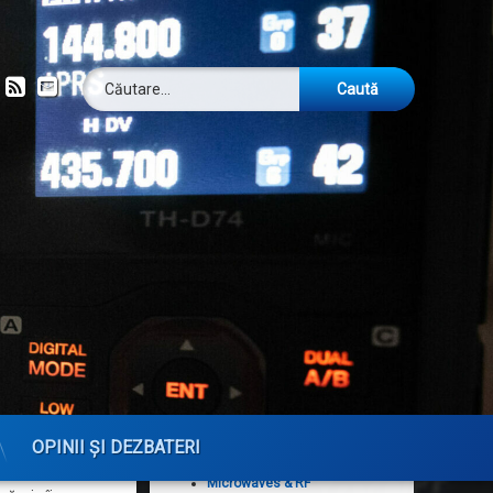
Caută după:
ok
om
YouTube
RSS
Email
Publicații
Analog Dialogue
Arhiva revistei DUBUS
CQ — The Active Ham's
Magazine
CQ DL — Das
Amateurfunkmagazin
t”/4 pentru
CQ Magazine Archives
CQ VHF
cunosc aproape
DUBUS
OPINII ȘI DEZBATERI
mbat domiciliu
High Frequency Electronics
 Ernest din
Microwaves & RF