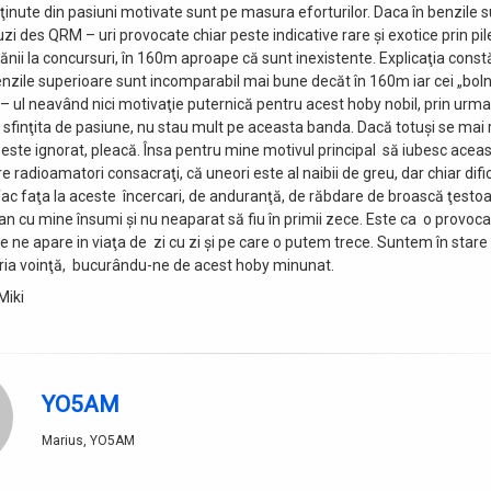
bţinute din pasiuni motivate sunt pe masura eforturilor. Daca în benzile 
 des QRM – uri provocate chiar peste indicative rare şi exotice prin pile
ănii la concursuri, în 160m aproape că sunt inexistente. Explicaţia const
enzile superioare sunt incomparabil mai bune decăt în 160m iar cei „bolna
 – ul neavând nici motivaţie puternică pentru acest hoby nobil, prin urma
sfinţita de pasiune, nu stau mult pe aceasta banda. Dacă totuşi se mai 
este ignorat, pleacă. Însa pentru mine motivul principal să iubesc acea
e radioamatori consacraţi, că uneori este al naibii de greu, dar chiar difi
ac faţa la aceste încercari, de anduranţă, de răbdare de broască ţesto
n cu mine însumi şi nu neaparat să fiu în primii zece. Este ca o provoca
e ne apare in viaţa de zi cu zi şi pe care o putem trece. Suntem în stare
ria voinţă, bucurându-ne de acest hoby minunat.
Miki
YO5AM
Marius, YO5AM