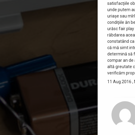
satisfacţiile o
unde putem auzi
uriaşe sau mîrl
condiţiile ăn b
urăsc fair play
răbdarea acea 
constatând ca 
că mă simt intr
determină să f
compar an de a
altă greutate c
verificăm prop
11 Aug.2016 , 