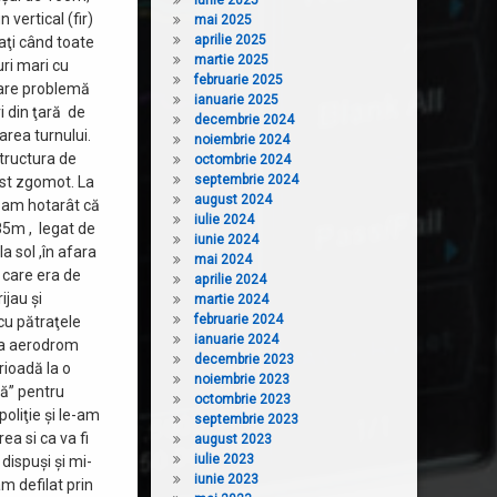
iunie 2025
 vertical (fir)
mai 2025
aprilie 2025
aţi când toate
martie 2025
ri mari cu
februarie 2025
mare problemă
ianuarie 2025
 din ţară de
decembrie 2024
area turnului.
noiembrie 2024
tructura de
octombrie 2024
septembrie 2024
est zgomot. La
august 2024
d am hotarât că
iulie 2024
85m , legat de
iunie 2024
a sol ,în afara
mai 2024
 care era de
aprilie 2024
ijau şi
martie 2024
februarie 2024
cu pătraţele
ianuarie 2024
 la aerodrom
decembrie 2023
rioadă la o
noiembrie 2023
tă” pentru
octombrie 2023
poliţie şi le-am
septembrie 2023
a si ca va fi
august 2023
iulie 2023
dispuşi şi mi-
iunie 2023
m defilat prin