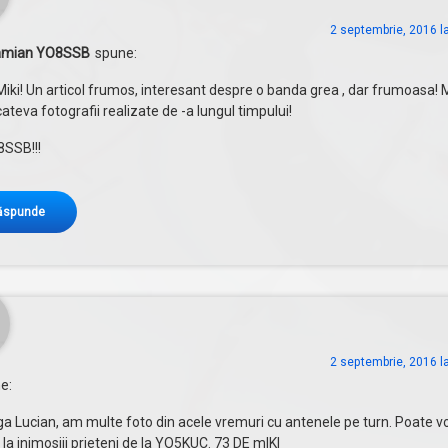
2 septembrie, 2016 l
amian YO8SSB
spune:
 Miki! Un articol frumos, interesant despre o banda grea , dar frumoasa! Mi
cateva fotografii realizate de -a lungul timpului!
8SSB!!!
ăspunde
2 septembrie, 2016 l
e:
ga Lucian, am multe foto din acele vremuri cu antenele pe turn. Poate v
 la inimosiii prieteni de la YO5KUC. 73 DE mIKI