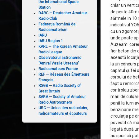
the International Space
chiar un vertic
Station
de peste 40m s
DARC — Deutscher Amateur-
sărmele in 10 
Radio-Club
Federația Română de
indicativul YO
Radioamatorism
cu un zgomot p
IARU
unde poate apa
IARU Region 1
Auzeam corespo
KARL — The Korean Amateur
fier beton din
Radio League
această locaţi
Observatorul astronomic
"Amiral Vasile Urseanu"
la un concurs 
Radioamateurs France
capătul şufei o
REF — Réseau des Émetteurs
corpului de be
Français
fapt o remorcă
RSGB — Radio Society of
controlau zbor
Great Britain
mari de culoar
SARA — Society of Amateur
Radio Astronomers
pană la turn a
URC — Union des radioclubs,
benzinarie mere
radioamateurs et écouteurs
circulaţia pe d
povestit că mâ
legată după un 
au spus că pot 