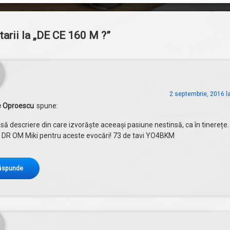
rii la „
DE CE 160 M ?
”
2 septembrie, 2016 l
 Oproescu
spune:
ă descriere din care izvorăște aceeași pasiune nestinsă, ca în tinerețe.
 DR OM Miki pentru aceste evocări! 73 de tavi YO4BKM
ăspunde