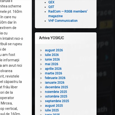
căruia îi
QEX
imitea scheme
QST
enele pt. 160m
RadCom — RSGB members’
magazine
 în care nu
VHF Communication
160m dar în
 extrem de
ia cu
Arhiva YO5KUC
întalnit nici-o
tbuli se rupeu
i de
august 2026
nu am fost
iulie 2026
iunie 2026
de informaţii
mai 2026
a am avut nici
aprilie 2026
zolvarea
martie 2026
it, revistele
februarie 2026
el căpastru la
ianuarie 2026
t frâu liber
decembrie 2025
noiembrie 2025
ori de la
octombrie 2025
 operator
septembrie 2025
 Mircea,
august 2025
p vertical,
iulie 2025
aşul de 160m,