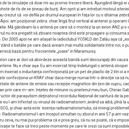
ui de la circulaţie că doar mi-au promis trecere liberă. Ajungând lângă e
hote de rîs de se ţineau de burţi. Am oprit şi am intrebat motivul isteriei
 au crezut că voi defila pe drumul european în faţa lor cu o ditamai zebr
 Apoi am poziţionat zebra chiar lîngă firul vertical al antenei şi operam
eselie. Mă gândeam la o antenă pe care să o montez la un avion AN2 şi s-
ul nu era pregatit să zboare noaptea cînd este propagare şi consuma si
. Din 2005 apoi ne am ataşat la radioclubul YO5KLD din Zalău aşa că „ex
ierzând o batălie pe care dacă aveam mai multă solidaritate între noi, o 
rnică bază pentru frecventele „joase” in Maramureş.
tori care ar dori să abordeze această bandă sunt descurajaţi din cauza 
antene. Nu e chiar aşa. Eu am incercat timp îndelungat o antenă slooper 
m înseriat o inductanţa confecţionată pe un pet de plastic de 2 litri si a
ate confecţiona un K9AY chiar daca merge numai într-o direcţie ca să n
etate de antene de emisie sau recepţie magnetice din ţevi de cupru, cad
ogan prin care m–am înţeles de minune cu prietenul meu bun, Chiriac Gab
ructor de paraşutism deţinatorul recordului Naţional de saritură de la pe
re eu l-am infectat cu virusul de radioamatorism ,având sa aibă, pînă la 
4SCG, şi chiar asta este esenţa radioamatorismului, să invingi problemel
ce. Radioamatorismul l-am început simultan cu zborul in anii 57 şi am vaz
ru ceva, nu mai pui problema că e prea greu, că nu se poate, că e imposi
vaţie te face să treci peste momente pe care le crezi ca sunt imposibile