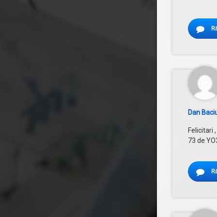
R
Dan Baci
Felicitar
73 de YO
R