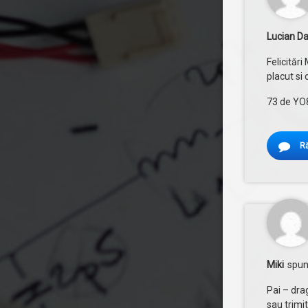
Lucian D
Felicitări
placut si 
73 de YO
R
Miki
spun
Pai – dra
sau trimit