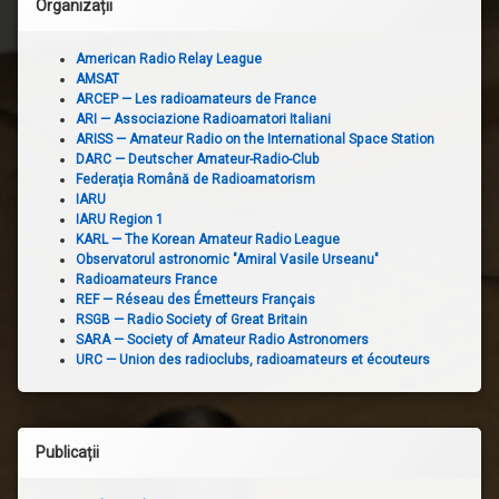
Organizații
American Radio Relay League
AMSAT
ARCEP — Les radioamateurs de France
ARI — Associazione Radioamatori Italiani
ARISS — Amateur Radio on the International Space Station
DARC — Deutscher Amateur-Radio-Club
Federația Română de Radioamatorism
IARU
IARU Region 1
KARL — The Korean Amateur Radio League
Observatorul astronomic "Amiral Vasile Urseanu"
Radioamateurs France
REF — Réseau des Émetteurs Français
RSGB — Radio Society of Great Britain
SARA — Society of Amateur Radio Astronomers
URC — Union des radioclubs, radioamateurs et écouteurs
Publicații