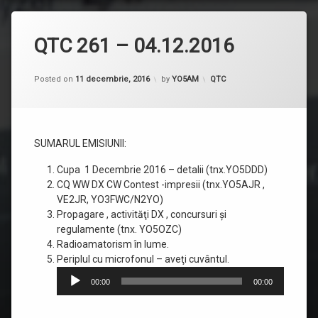
QTC 261 – 04.12.2016
Categorii:
Posted on
11 decembrie, 2016
by
YO5AM
QTC
SUMARUL EMISIUNII:
Cupa 1 Decembrie 2016 – detalii (tnx.YO5DDD)
CQ WW DX CW Contest -impresii (tnx.YO5AJR ,
VE2JR, YO3FWC/N2YO)
Propagare , activităţi DX , concursuri şi
regulamente (tnx. YO5OZC)
Radioamatorism în lume.
Player
Periplul cu microfonul – aveţi cuvântul.
audio
00:00
00:00