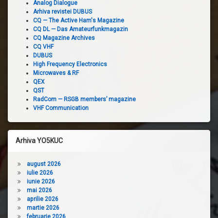
Analog Dialogue
Arhiva revistei DUBUS
CQ — The Active Ham's Magazine
CQ DL — Das Amateurfunkmagazin
CQ Magazine Archives
CQ VHF
DUBUS
High Frequency Electronics
Microwaves & RF
QEX
QST
RadCom — RSGB members’ magazine
VHF Communication
Arhiva YO5KUC
august 2026
iulie 2026
iunie 2026
mai 2026
aprilie 2026
martie 2026
februarie 2026