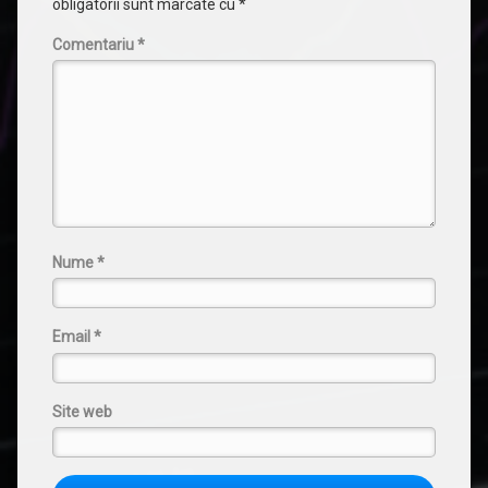
obligatorii sunt marcate cu
*
Comentariu
*
Nume
*
Email
*
Site web