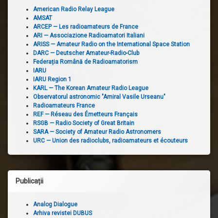
American Radio Relay League
AMSAT
ARCEP — Les radioamateurs de France
ARI — Associazione Radioamatori Italiani
ARISS — Amateur Radio on the International Space Station
DARC — Deutscher Amateur-Radio-Club
Federația Română de Radioamatorism
IARU
IARU Region 1
KARL — The Korean Amateur Radio League
Observatorul astronomic "Amiral Vasile Urseanu"
Radioamateurs France
REF — Réseau des Émetteurs Français
RSGB — Radio Society of Great Britain
SARA — Society of Amateur Radio Astronomers
URC — Union des radioclubs, radioamateurs et écouteurs
Publicații
Analog Dialogue
Arhiva revistei DUBUS