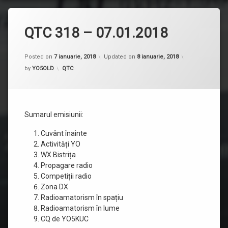
QTC 318 – 07.01.2018
Posted on
7 ianuarie, 2018
Updated on
8 ianuarie, 2018
Categorii:
by
YO5OLD
QTC
Sumarul emisiunii:
Cuvânt înainte
Activități YO
WX Bistrița
Propagare radio
Competiții radio
Zona DX
Radioamatorism în spațiu
Radioamatorism în lume
CQ de YO5KUC