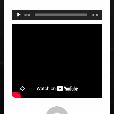
Player
00:00
00:00
audio