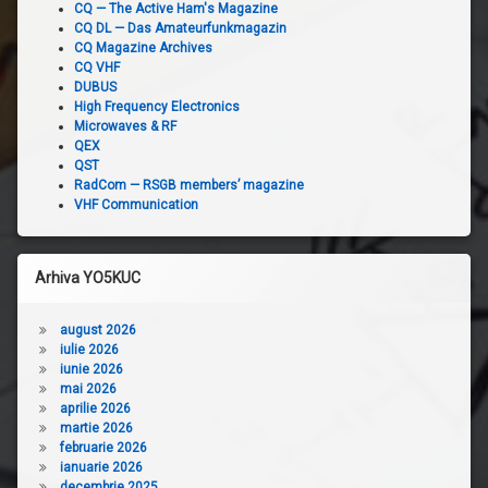
CQ — The Active Ham's Magazine
CQ DL — Das Amateurfunkmagazin
CQ Magazine Archives
CQ VHF
DUBUS
High Frequency Electronics
Microwaves & RF
QEX
QST
RadCom — RSGB members’ magazine
VHF Communication
Arhiva YO5KUC
august 2026
iulie 2026
iunie 2026
mai 2026
aprilie 2026
martie 2026
februarie 2026
ianuarie 2026
decembrie 2025