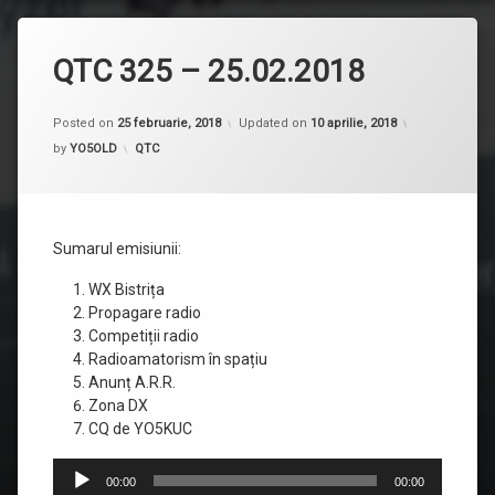
QTC 325 – 25.02.2018
Posted on
25 februarie, 2018
Updated on
10 aprilie, 2018
Categorii:
by
YO5OLD
QTC
Sumarul emisiunii:
WX Bistrița
Propagare radio
Competiții radio
Radioamatorism în spațiu
Anunț A.R.R.
Zona DX
CQ de YO5KUC
Player
00:00
00:00
audio