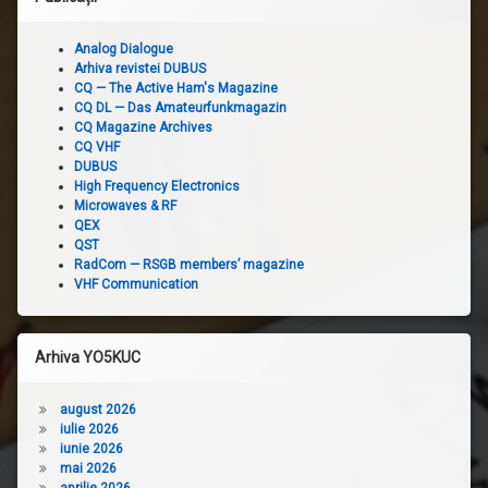
Analog Dialogue
Arhiva revistei DUBUS
CQ — The Active Ham's Magazine
CQ DL — Das Amateurfunkmagazin
CQ Magazine Archives
CQ VHF
DUBUS
High Frequency Electronics
Microwaves & RF
QEX
QST
RadCom — RSGB members’ magazine
VHF Communication
Arhiva YO5KUC
august 2026
iulie 2026
iunie 2026
mai 2026
aprilie 2026