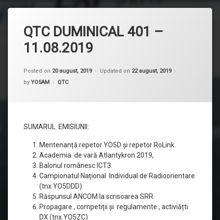
QTC DUMINICAL 401 –
11.08.2019
Posted on
20 august, 2019
Updated on
22 august, 2019
Categorii:
by
YO5AM
QTC
SUMARUL EMISIUNII:
Mentenanță repetor YO5D și repetor RoLink.
Academia de vară Atlantykron 2019,
Balonul românesc ICT3.
Campionatul Național Individual de Radioorientare
(tnx.YO5DDD)
Răspunsul ANCOM la scrisoarea SRR.
Propagare , competiții și regulamente , activiățti
DX (tnx.YO5ZC)