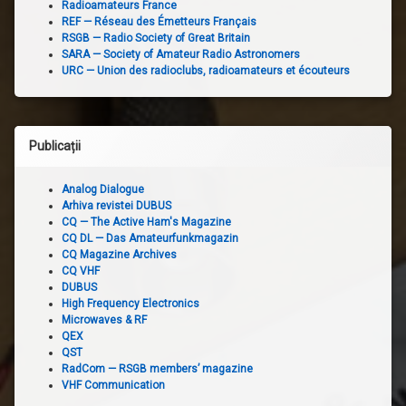
Radioamateurs France
REF — Réseau des Émetteurs Français
RSGB — Radio Society of Great Britain
SARA — Society of Amateur Radio Astronomers
URC — Union des radioclubs, radioamateurs et écouteurs
Publicații
Analog Dialogue
Arhiva revistei DUBUS
CQ — The Active Ham's Magazine
CQ DL — Das Amateurfunkmagazin
CQ Magazine Archives
CQ VHF
DUBUS
High Frequency Electronics
Microwaves & RF
QEX
QST
RadCom — RSGB members’ magazine
VHF Communication