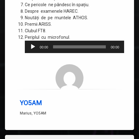
Ce pericole ne pândesc în spațiu.
Despre examenele HAREC.
Noutăți de pe muntele ATHOS.
Premii ARISS.
Clubul FT8.
Player
Periplul cu microfonul.
audio
00:00
00:00
YO5AM
Marius, YO5AM