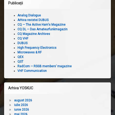
Publicații
Analog Dialogue
Arhiva revistei DUBUS
CQ — The Active Ham's Magazine
CQ DL — Das Amateurfunkmagazin
CQ Magazine Archives
CQ VHF
DUBUS
High Frequency Electronics
Microwaves & RF
QEX
QST
RadCom — RSGB members’ magazine
VHF Communication
Arhiva YO5KUC
august 2026
iulie 2026
iunie 2026
mai 2026