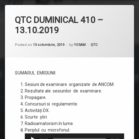
QTC DUMINICAL 410 –
13.10.2019
Categorii:
Posted on
13 octombrie, 2019
by
YO5AM
QTC
SUMARUL EMISIUNII:
Sesiuni de examinare organizate de ANCOM.
Rezultate ale sesiunilor de examinare.
Propagare .
Concursuri si regulamente.
Activități DX.
Scurte știri.
Radioamatorism în lume.
Player
Periplul cu microfonul.
audio