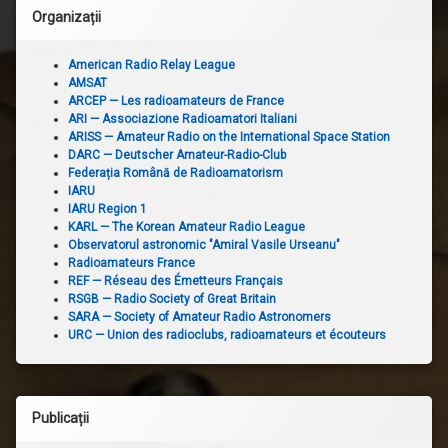
Organizații
American Radio Relay League
AMSAT
ARCEP — Les radioamateurs de France
ARI — Associazione Radioamatori Italiani
ARISS — Amateur Radio on the International Space Station
DARC — Deutscher Amateur-Radio-Club
Federația Română de Radioamatorism
IARU
IARU Region 1
KARL — The Korean Amateur Radio League
Observatorul astronomic "Amiral Vasile Urseanu"
Radioamateurs France
REF — Réseau des Émetteurs Français
RSGB — Radio Society of Great Britain
SARA — Society of Amateur Radio Astronomers
URC — Union des radioclubs, radioamateurs et écouteurs
Publicații