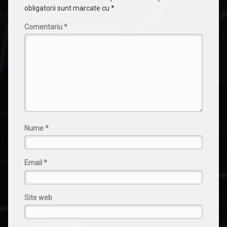
obligatorii sunt marcate cu
*
Comentariu
*
Nume
*
Email
*
Site web