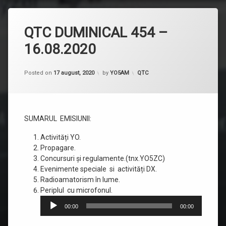
QTC DUMINICAL 454 –
16.08.2020
Categorii:
Posted on
17 august, 2020
by
YO5AM
QTC
SUMARUL EMISIUNII:
Activități YO.
Propagare.
Concursuri și regulamente.(tnx.YO5ZC)
Evenimente speciale si activități DX.
Radioamatorism în lume.
Player
Periplul cu microfonul.
audio
00:00
00:00