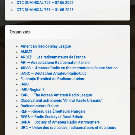
QTC DUMINICAL 757 – 07.06.2026
QTC DUMINICAL 756 – 31.05.2026
Organizații
American Radio Relay League
AMSAT
ARCEP — Les radioamateurs de France
ARI — Associazione Radioamatori Italiani
ARISS — Amateur Radio on the International Space Station
DARC — Deutscher Amateur-Radio-Club
Federația Română de Radioamatorism
IARU
IARU Region 1
KARL — The Korean Amateur Radio League
Observatorul astronomic "Amiral Vasile Urseanu"
Radioamateurs France
REF — Réseau des Émetteurs Français
RSGB — Radio Society of Great Britain
SARA — Society of Amateur Radio Astronomers
URC — Union des radioclubs, radioamateurs et écouteurs