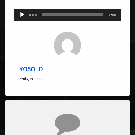
Player
00:00
00:00
audio
YO5OLD
Attila, YO5OLD
Comentarii