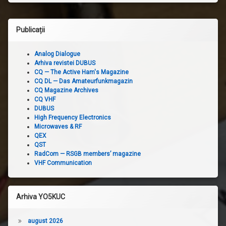
Publicații
Analog Dialogue
Arhiva revistei DUBUS
CQ — The Active Ham's Magazine
CQ DL — Das Amateurfunkmagazin
CQ Magazine Archives
CQ VHF
DUBUS
High Frequency Electronics
Microwaves & RF
QEX
QST
RadCom — RSGB members’ magazine
VHF Communication
Arhiva YO5KUC
august 2026