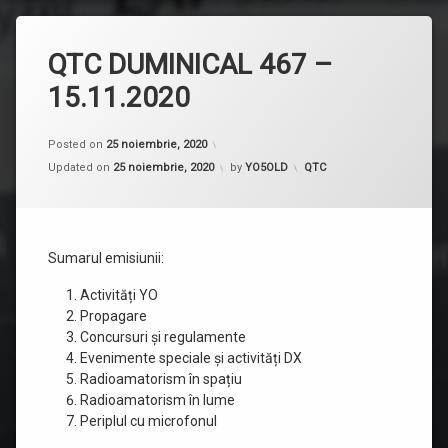
QTC DUMINICAL 467 –
15.11.2020
Posted on
25 noiembrie, 2020
Categorii:
Updated on
25 noiembrie, 2020
by
YO5OLD
QTC
Sumarul emisiunii:
Activități YO
Propagare
Concursuri și regulamente
Evenimente speciale și activități DX
Radioamatorism în spațiu
Radioamatorism în lume
Periplul cu microfonul