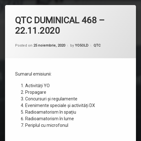
QTC DUMINICAL 468 –
22.11.2020
Categorii:
Posted on
25 noiembrie, 2020
by
YO5OLD
QTC
Sumarul emisiunii:
Activități YO
Propagare
Concursuri și regulamente
Evenimente speciale și activități DX
Radioamatorism în spațiu
Radioamatorism în lume
Periplul cu microfonul