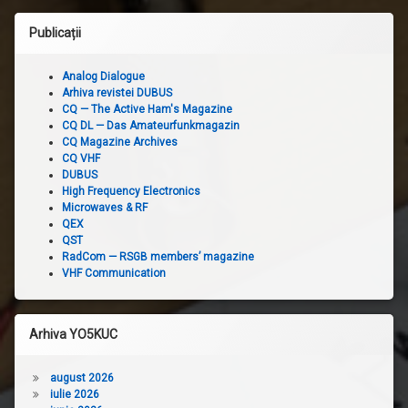
Publicații
Analog Dialogue
Arhiva revistei DUBUS
CQ — The Active Ham's Magazine
CQ DL — Das Amateurfunkmagazin
CQ Magazine Archives
CQ VHF
DUBUS
High Frequency Electronics
Microwaves & RF
QEX
QST
RadCom — RSGB members’ magazine
VHF Communication
Arhiva YO5KUC
august 2026
iulie 2026