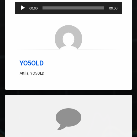
Player
00:00
00:00
audio
YO5OLD
Attila, YO5OLD
Comentarii