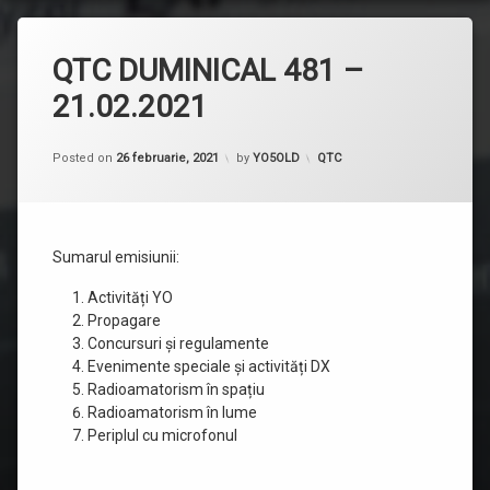
QTC DUMINICAL 481 –
21.02.2021
Categorii:
Posted on
26 februarie, 2021
by
YO5OLD
QTC
Sumarul emisiunii:
Activități YO
Propagare
Concursuri și regulamente
Evenimente speciale și activități DX
Radioamatorism în spațiu
Radioamatorism în lume
Periplul cu microfonul