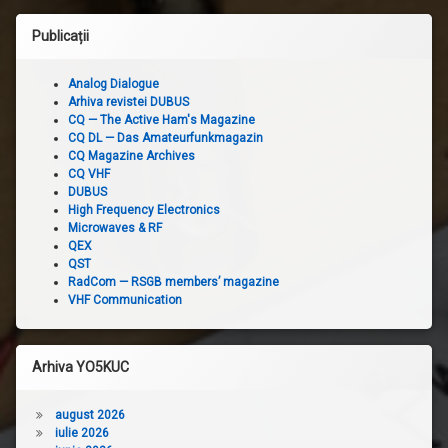
Publicații
Analog Dialogue
Arhiva revistei DUBUS
CQ — The Active Ham's Magazine
CQ DL — Das Amateurfunkmagazin
CQ Magazine Archives
CQ VHF
DUBUS
High Frequency Electronics
Microwaves & RF
QEX
QST
RadCom — RSGB members’ magazine
VHF Communication
Arhiva YO5KUC
august 2026
iulie 2026