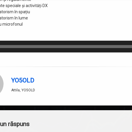
e speciale și activități DX
torism în spațiu
torism în lume
cu microfonul
YO5OLD
Attila, YO5OLD
i
un răspuns