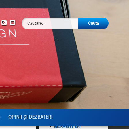
Caută după:
ok
om
YouTube
RSS
Email
Publicații
Analog Dialogue
Arhiva revistei DUBUS
CQ — The Active Ham's
Magazine
CQ DL — Das
Amateurfunkmagazin
CQ Magazine Archives
CQ VHF
DUBUS
OPINII ȘI DEZBATERI
High Frequency Electronics
Microwaves & RF