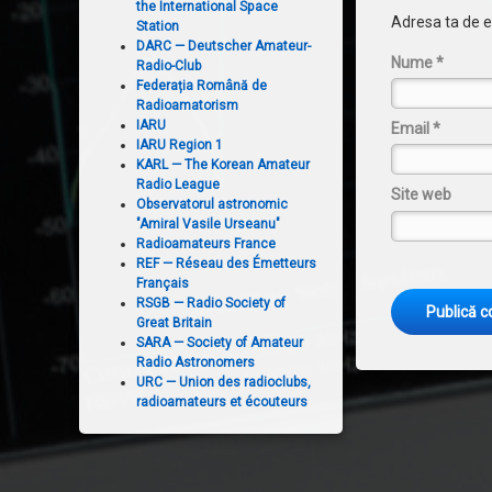
the International Space
Adresa ta de em
Station
DARC — Deutscher Amateur-
Nume
*
Radio-Club
Federația Română de
Radioamatorism
IARU
Email
*
IARU Region 1
KARL — The Korean Amateur
Radio League
Site web
Observatorul astronomic
"Amiral Vasile Urseanu"
Radioamateurs France
REF — Réseau des Émetteurs
Français
RSGB — Radio Society of
Great Britain
SARA — Society of Amateur
Radio Astronomers
URC — Union des radioclubs,
radioamateurs et écouteurs