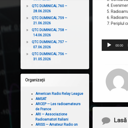
Eveniment
QTC DUMINICAL 760 –
28.06.2026
Radioama
Radioama
QTC DUMINICAL 759 –
21.06.2026
Periplul 
QTC DUMINICAL 758 –
14.06.2026
Player
QTC DUMINICAL 757 –
00:00
07.06.2026
audio
QTC DUMINICAL 756 –
31.05.2026
Organizații
American Radio Relay League
AMSAT
ARCEP — Les radioamateurs
de France
ARI — Associazione
Comentari
Lasă 
Radioamatori Italiani
ARISS — Amateur Radio on