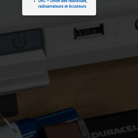
URC — Union des radioclubs,
radioamateurs et écouteurs