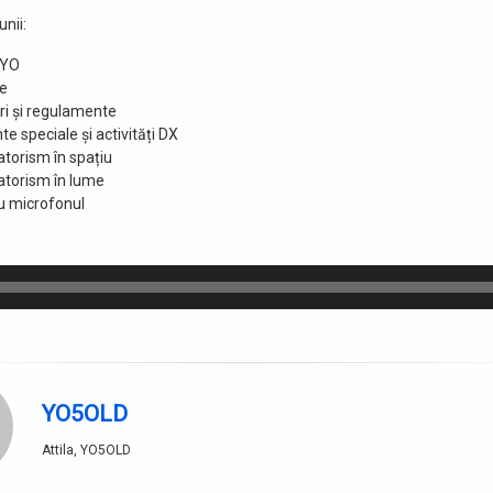
nii:
 YO
e
i și regulamente
e speciale și activități DX
torism în spațiu
torism în lume
cu microfonul
YO5OLD
Attila, YO5OLD