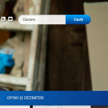
Caută după:
ok
om
YouTube
RSS
Email
Publicații
Analog Dialogue
Arhiva revistei DUBUS
CQ — The Active Ham's
OPINII ȘI DEZBATERI
Magazine
CQ DL — Das