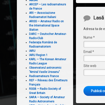
AMSAT
ARCEP — Les radioamateurs
de France
ARI — Associazione
Comentari
Lasă 
Radioamatori Italiani
ARISS — Amateur Radio on
the International Space
Adresa ta de em
Station
DARC — Deutscher Amateur-
Nume
*
Radio-Club
Federația Română de
Radioamatorism
IARU
Email
*
IARU Region 1
KARL — The Korean Amateur
Radio League
Site web
Observatorul astronomic
"Amiral Vasile Urseanu"
Radioamateurs France
REF — Réseau des Émetteurs
Français
RSGB — Radio Society of
Great Britain
SARA — Society of Amateur
Radio Astronomers