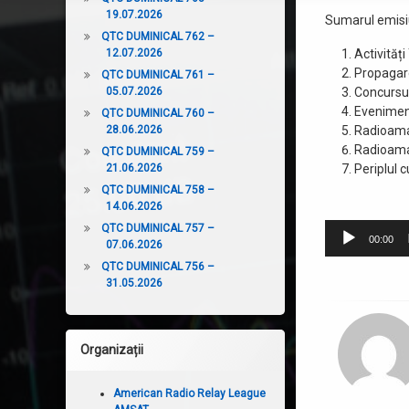
19.07.2026
Sumarul emisiu
QTC DUMINICAL 762 –
12.07.2026
Activități
Propagar
QTC DUMINICAL 761 –
05.07.2026
Concursur
Eveniment
QTC DUMINICAL 760 –
28.06.2026
Radioama
Radioama
QTC DUMINICAL 759 –
21.06.2026
Periplul 
QTC DUMINICAL 758 –
14.06.2026
Player
QTC DUMINICAL 757 –
00:00
07.06.2026
audio
QTC DUMINICAL 756 –
31.05.2026
Organizații
American Radio Relay League