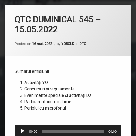
QTC DUMINICAL 545 –
15.05.2022
Categorii:
Posted on
16 mai, 2022
by
YO5OLD
QTC
Sumarul emisiunii:
Activități YO
Concursuri și regulamente
Evenimente speciale și activități DX
Radioamatorism în lume
Periplul cu microfonul
Player
00:00
00:00
audio