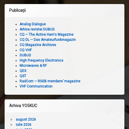
Publicații
Analog Dialogue
Arhiva revistei DUBUS
CQ — The Active Ham's Magazine
CQ DL — Das Amateurfunkmagazin
CQ Magazine Archives
CQ VHF
DUBUS
High Frequency Electronics
Microwaves & RF
QEX
QST
RadCom — RSGB members’ magazine
VHF Communication
Arhiva YO5KUC
august 2026
iulie 2026