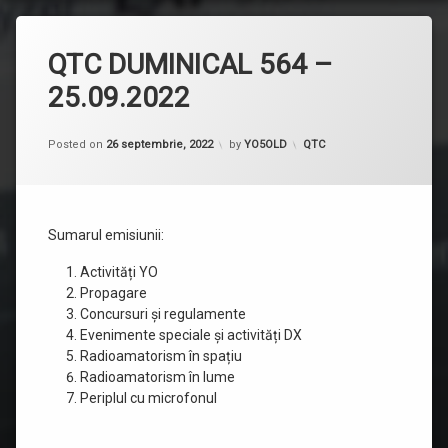
QTC DUMINICAL 564 –
25.09.2022
Categorii:
Posted on
26 septembrie, 2022
by
YO5OLD
QTC
Sumarul emisiunii:
Activități YO
Propagare
Concursuri și regulamente
Evenimente speciale și activități DX
Radioamatorism în spațiu
Radioamatorism în lume
Periplul cu microfonul