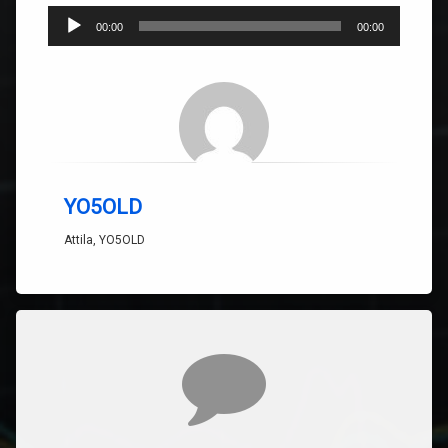
Player
00:00
00:00
audio
YO5OLD
Attila, YO5OLD
Comentarii