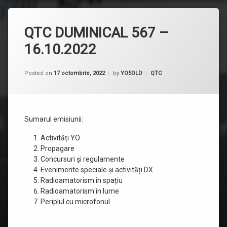
QTC DUMINICAL 567 –
16.10.2022
Categorii:
Posted on
17 octombrie, 2022
by
YO5OLD
QTC
Sumarul emisiunii:
Activități YO
Propagare
Concursuri și regulamente
Evenimente speciale și activități DX
Radioamatorism în spațiu
Radioamatorism în lume
Periplul cu microfonul