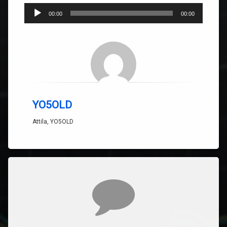
Player
00:00
00:00
audio
YO5OLD
Attila, YO5OLD
Comentarii