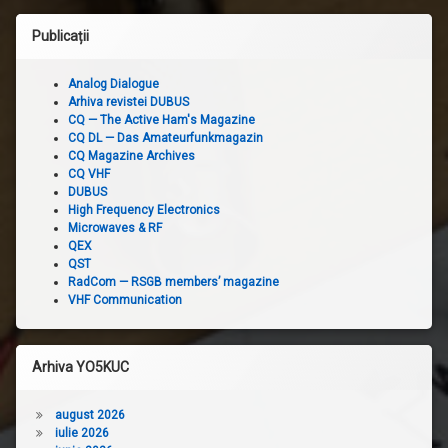
Publicații
Analog Dialogue
Arhiva revistei DUBUS
CQ — The Active Ham's Magazine
CQ DL — Das Amateurfunkmagazin
CQ Magazine Archives
CQ VHF
DUBUS
High Frequency Electronics
Microwaves & RF
QEX
QST
RadCom — RSGB members’ magazine
VHF Communication
Arhiva YO5KUC
august 2026
iulie 2026