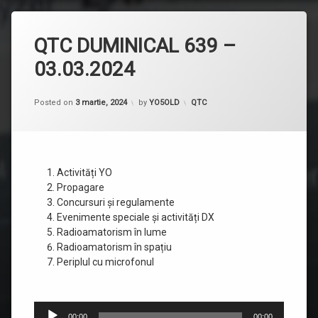
QTC DUMINICAL 639 –
03.03.2024
Categorii:
Posted on
3 martie, 2024
by
YO5OLD
QTC
Activități YO
Propagare
Concursuri și regulamente
Evenimente speciale și activități DX
Radioamatorism în lume
Radioamatorism în spațiu
Periplul cu microfonul
Player
00:00
00:00