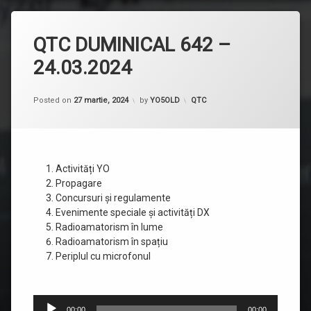
QTC DUMINICAL 642 –
24.03.2024
Categorii:
Posted on
27 martie, 2024
by
YO5OLD
QTC
Activități YO
Propagare
Concursuri și regulamente
Evenimente speciale și activități DX
Radioamatorism în lume
Radioamatorism în spațiu
Periplul cu microfonul
Player
00:00
00:00