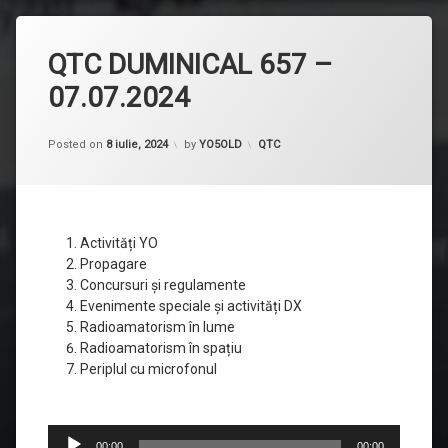
QTC DUMINICAL 657 –
07.07.2024
Categorii:
Posted on
8 iulie, 2024
by
YO5OLD
QTC
Activități YO
Propagare
Concursuri și regulamente
Evenimente speciale și activități DX
Radioamatorism în lume
Radioamatorism în spațiu
Periplul cu microfonul
Player
00:00
00:00