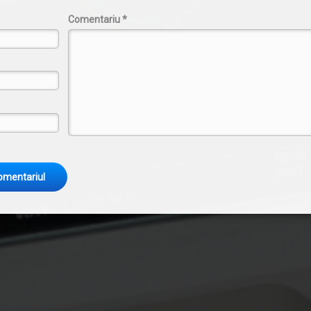
Comentariu
*